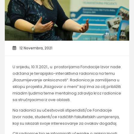
12 Novembra, 2021
U srijedu, 10.11.2021., u prostorijama Fondacije Izvor nade
održana je terapijsko-interaktivna radionica na temu
„Razumijevanje anksioznosti“. Radionica je zamišljena u
sklopu projekta „Razgovor o meni“ koji ima za cilj približiti
mladim ljudima teme mentalnog zdravlja kroz radionice
sa stručnjacima iz ove oblasti.
Na radionici su učestvovali stipendisti/ce Fondacije
Izvor nade, studenti/ce različitih fakultetskih usmjerenja,
koji su iskazali svoje interesovanje za ovakav događaj.
Cilj radionice bio je informisati učesnike o anksioznosti,