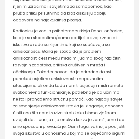
njenim uzrocima i savjetima za samopomoć, kao i
pružiti priliku prisutnima da kroz diskusiju dobiju
odgovore na najaktualnija pitanja.
Radionicu je vodila psihoterapeutkinja Đana Lončarica,
koja je sa studentima/cama podijelila svoje znanje i
iskustva u radu sa klijentima koji se suočavaju sa
anksioznošću. Đana je istakla da je problem
anksioznosti čest među mladim ljudima zbog različitih
razvojnih zadataka, pritiska društvenih mreža i
očekivanja. Također navodi da je prirodno da svi
ponekad osjetimo anksioznost u nepoznatim
situacijama ali onda kada nam ti osjećaji i misli remete
svakodnevno funkcionisanje, potrebno je da učinimo
nešto i pronađemo stručnu pomoć. Kao najbolji savjet
za smanjenje anksioznosti istakla je izlaganje, odnosno
činiti ono što nam izaziva strah kako bismo vježbom
uvidjeli da situacija nije onakva kakvu je zamišljamo i da
smo sposobni prevazići je. Osim toga, važno je podijeliti
svoja iskustva u odnosima u kojima se osjećamo sigurni