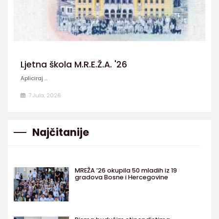
Ljetna škola M.R.E.Ž.A. '26
Apliciraj ...
7 Jula, 2026
Najčitanije
MREŽA ’26 okupila 50 mladih iz 19
gradova Bosne i Hercegovine