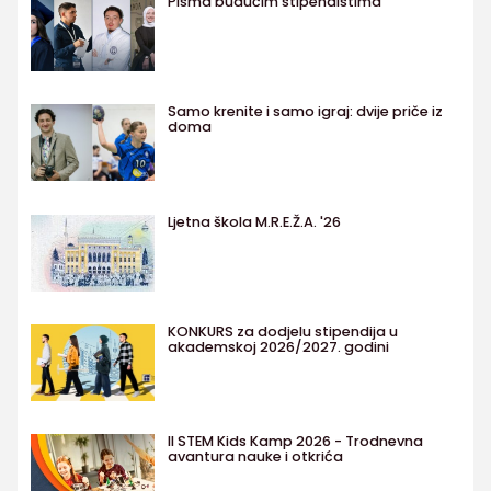
Pisma budućim stipendistima
Samo krenite i samo igraj: dvije priče iz
doma
Ljetna škola M.R.E.Ž.A. '26
KONKURS za dodjelu stipendija u
akademskoj 2026/2027. godini
II STEM Kids Kamp 2026 - Trodnevna
avantura nauke i otkrića