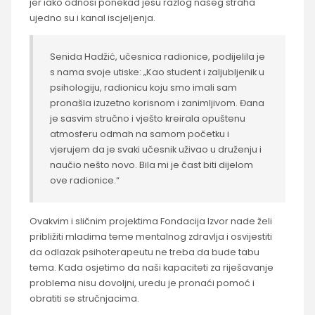
jer iako odnosi ponekad jesu razlog našeg straha
ujedno su i kanal iscjeljenja.
Senida Hadžić, učesnica radionice, podijelila je
s nama svoje utiske: „Kao student i zaljubljenik u
psihologiju, radionicu koju smo imali sam
pronašla izuzetno korisnom i zanimljivom. Đana
je sasvim stručno i vješto kreirala opuštenu
atmosferu odmah na samom početku i
vjerujem da je svaki učesnik uživao u druženju i
naučio nešto novo. Bila mi je čast biti dijelom
ove radionice.“
Ovakvim i sličnim projektima Fondacija Izvor nade želi
približiti mladima teme mentalnog zdravlja i osvijestiti
da odlazak psihoterapeutu ne treba da bude tabu
tema. Kada osjetimo da naši kapaciteti za riješavanje
problema nisu dovoljni, uredu je pronaći pomoć i
obratiti se stručnjacima.