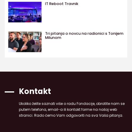
IT Reboot Travnik
Tri pitanja o novcu na radionici s Tonijem
Milunom
Kontakt
Ukoliko želite saznati više o radu Fondacije, obratite nam se
putem telefona, email-a ili kontakt forme na našoj web
stranici. Rado ćemo Vam odgovoriti na sva Vaša pitanja.