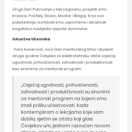
Drugi Dan:
Putovanje u Hercegovinu, posjetili smo
Kravice, Počitelj, Stolac, Mostar i Blagaj. Kroz ovo
putešestvije, iscrtavali smo uspomene i istraživali
bogatstvo naslijeđa i ljepote domovine.
Iskustva Učesnika
-Faris Keserović, novi član mentorskog tima i student
druge godine Odsjeka za elektrotehniku, ističe osjećaj
ugodnosti, prihvaćenosti, zahvalnosti i produktivnosti
kao sinonime za mentorski program.
„Osjećaj ugodnosti, prihvaćenosti,
zahvalnosti i produktivnosti su sinonimi
za mentorski program na kojem smo
imali priliku učestvovati. Kada
kontempliram o lekcijama koje sam
dobila, sjetim se citata koji glasi:
Čovjekov um, jednom razvučen novom