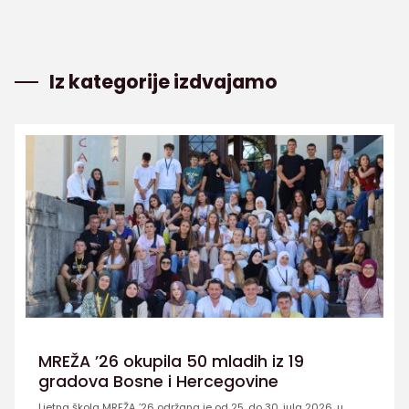
Iz kategorije izdvajamo
MREŽA ’26 okupila 50 mladih iz 19
gradova Bosne i Hercegovine
Ljetna škola MREŽA ’26 održana je od 25. do 30. jula 2026. u