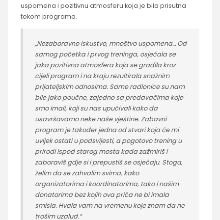
uspomena i pozitivnu atmosferu koja je bila prisutna
tokom programa.
„Nezaboravno iskustvo, mnoštvo uspomena… Od
samog početka i prvog treninga, osjećala se
jaka pozitivna atmosfera koja se gradila kroz
cijeli program i na kraju rezultirala snažnim
prijateljskim odnosima. Same radionice su nam
bile jako poučne, zajedno sa predavačima koje
smo imali, koji su nas upućivali kako da
usavršavamo neke naše vještine. Zabavni
program je također jedna od stvari koja će mi
uvijek ostati u podsvijesti, a pogotovo trening u
prirodi ispod starog mosta kada zažmiriš i
zaboraviš gdje si i prepustiš se osjećaju. Stoga,
želim da se zahvalim svima, kako
organizatorima i koordinatorima, tako i našim
donatorima bez kojih ova priča ne bi imala
smisla. Hvala vam na vremenu koje znam da ne
trošim uzalud.“