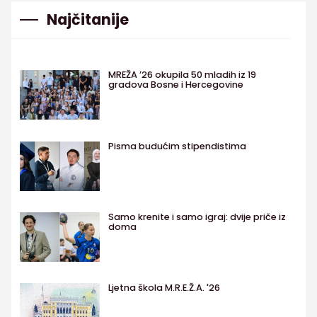
Najčitanije
MREŽA ’26 okupila 50 mladih iz 19
gradova Bosne i Hercegovine
Pisma budućim stipendistima
Samo krenite i samo igraj: dvije priče iz
doma
Ljetna škola M.R.E.Ž.A. '26