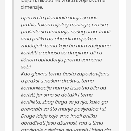
idejom, nikada ne vraća svoje izvorne
dimenzije.
Upravo te plemenite ideje su nas
pratile tokom cijelog treninga, i zaista,
proširile su dimenzije našeg uma. Imali
smo priliku da obradimo spektar
značajnih tema koje će nam zasigurno
koristiti u odnosu sa drugima, ali i u
ličnom ophođenju prema samome
sebi.
Kao glavnu temu, često zapostavljenu
u praksi u našem društvu, tema
komunikacije nam je izuzetno bila od
koristi, jer smo se dotakli i teme
konflikta, zbog čega se javlja, kako ga
prevazići sa što manje posljedica i sl.
Druge ideje koje smo imali priliku
obrađivati jesu ažurnost, rad u timu,
razvijanje osjećaja sigurnosti i ideja da