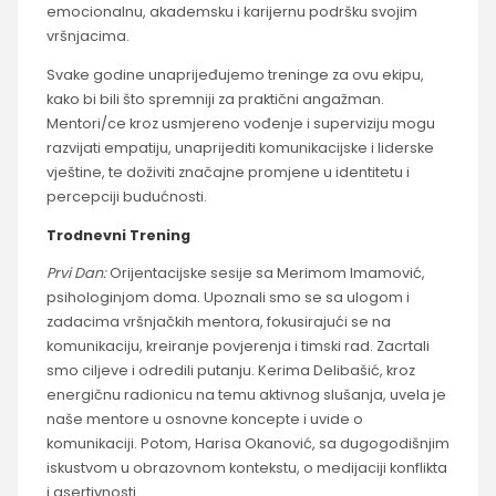
emocionalnu, akademsku i karijernu podršku svojim
vršnjacima.
Svake godine unaprijeđujemo treninge za ovu ekipu,
kako bi bili što spremniji za praktični angažman.
Mentori/ce kroz usmjereno vođenje i superviziju mogu
razvijati empatiju, unaprijediti komunikacijske i liderske
vještine, te doživiti značajne promjene u identitetu i
percepciji budućnosti.
Trodnevni Trening
Prvi Dan:
Orijentacijske sesije sa Merimom Imamović,
psihologinjom doma. Upoznali smo se sa ulogom i
zadacima vršnjačkih mentora, fokusirajući se na
komunikaciju, kreiranje povjerenja i timski rad. Zacrtali
smo ciljeve i odredili putanju. Kerima Delibašić, kroz
energičnu radionicu na temu aktivnog slušanja, uvela je
naše mentore u osnovne koncepte i uvide o
komunikaciji. Potom, Harisa Okanović, sa dugogodišnjim
iskustvom u obrazovnom kontekstu, o medijaciji konflikta
i asertivnosti.