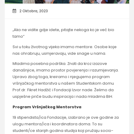
2 Oktobra, 2023
„Ako ne vidite gdje idete, pitajte nekoga ko je već bio
tamo“
Svi u toku životnog vijeka imamo mentore. Osobe koje
nas ohrabruju, usmjeravaju, vide snage u nama.
Mladima posebna podrška. Znati da kroz izazove
današnjice, imamo prostor povjerenja i razumijevanja.
Upravo zbog toga, kreiramo i njegujemo program
vršnjačkog mentorstva u našem Studentskom domu
Prof.dr. Fikret Hadžić i Fondaciji Izvor nade. Želimo da
uspješne priče budu inspiracija i nada mladima BiH.
Program Vršnjačkog Mentorstva
19 stipendista/ica Fondacije, izabrano je ove godine za
ulogu mentora/ica i koordinatora doma. To su
studenti/ce starijih godina studija koji pružaju socio-