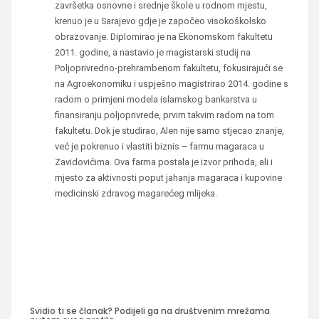
završetka osnovne i srednje škole u rodnom mjestu,
krenuo je u Sarajevo gdje je započeo visokoškolsko
obrazovanje. Diplomirao je na Ekonomskom fakultetu
2011. godine, a nastavio je magistarski studij na
Poljoprivredno-prehrambenom fakultetu, fokusirajući se
na Agroekonomiku i uspješno magistrirao 2014. godine s
radom o primjeni modela islamskog bankarstva u
finansiranju poljoprivrede, prvim takvim radom na tom
fakultetu. Dok je studirao, Alen nije samo stjecao znanje,
već je pokrenuo i vlastiti biznis – farmu magaraca u
Zavidovićima. Ova farma postala je izvor prihoda, ali i
mjesto za aktivnosti poput jahanja magaraca i kupovine
medicinski zdravog magarećeg mlijeka.
Svidio ti se članak? Podijeli ga na društvenim mrežama