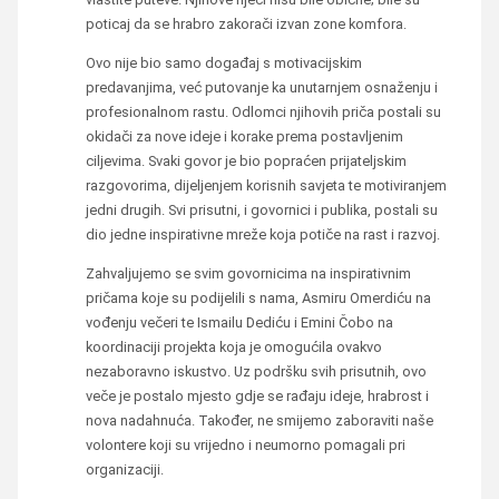
poticaj da se hrabro zakorači izvan zone komfora.
Ovo nije bio samo događaj s motivacijskim
predavanjima, već putovanje ka unutarnjem osnaženju i
profesionalnom rastu. Odlomci njihovih priča postali su
okidači za nove ideje i korake prema postavljenim
ciljevima. Svaki govor je bio popraćen prijateljskim
razgovorima, dijeljenjem korisnih savjeta te motiviranjem
jedni drugih. Svi prisutni, i govornici i publika, postali su
dio jedne inspirativne mreže koja potiče na rast i razvoj.
Zahvaljujemo se svim govornicima na inspirativnim
pričama koje su podijelili s nama, Asmiru Omerdiću na
vođenju večeri te Ismailu Dediću i Emini Čobo na
koordinaciji projekta koja je omogućila ovakvo
nezaboravno iskustvo. Uz podršku svih prisutnih, ovo
veče je postalo mjesto gdje se rađaju ideje, hrabrost i
nova nadahnuća. Također, ne smijemo zaboraviti naše
volontere koji su vrijedno i neumorno pomagali pri
organizaciji.