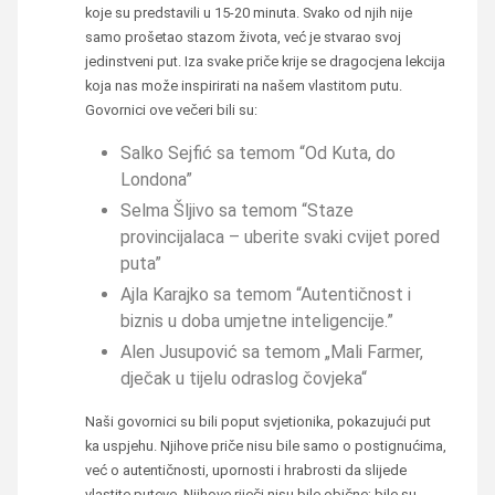
koje su predstavili u 15-20 minuta. Svako od njih nije
samo prošetao stazom života, već je stvarao svoj
jedinstveni put. Iza svake priče krije se dragocjena lekcija
koja nas može inspirirati na našem vlastitom putu.
Govornici ove večeri bili su:
Salko Sejfić sa temom “Od Kuta, do
Londona”
Selma Šljivo sa temom “Staze
provincijalaca – uberite svaki cvijet pored
puta”
Ajla Karajko sa temom “Autentičnost i
biznis u doba umjetne inteligencije.”
Alen Jusupović sa temom „Mali Farmer,
dječak u tijelu odraslog čovjeka“
Naši govornici su bili poput svjetionika, pokazujući put
ka uspjehu. Njihove priče nisu bile samo o postignućima,
već o autentičnosti, upornosti i hrabrosti da slijede
vlastite puteve. Njihove riječi nisu bile obične; bile su