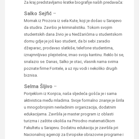
Za kraj predstavljamo kratke biografije naših predavača:
Salko Sejfić
–
Momak iz Prozora iz sela Kute, koji je došao u Sarajevo
da studira. Završio je kriminalistiku. Tokom svojim
studentskih dana živio je u Nedžarićima u studentskom
domu gdje je još kao student, da bi sebi zaradio
džeparac, prodavao slatkiše, telefone studentima,
iznajmnljivao plejstešne, imao svoju kantinu. Reklo bi se,
snalazio se. Danas, Salko je otac, vlasnik nama svima
poznate firme Fontele, a uz nju vodi i nekoliko drugih
biznisa.
Selma Šljivo
–
Porijeklom iz Konjica, naša sljedeća gošća je i sama
aktivistica među mladima. Svoje formalno znanje je širila
u mnogobrojnim nevladinim organizacija, dodatnim
edukacijama. Završila je master program iz oblasti
turizma i zaštite okoliša na Prirodno matematičkom
Fakultetu u Sarajevu. Dodatnu edukaciju je završila pri
Nacionalnoj agenciji za Evropske obrazovne programe i