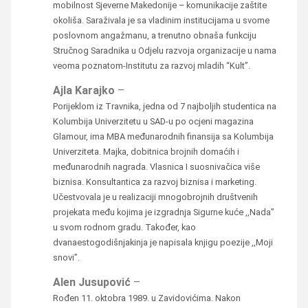
mobilnost Sjeverne Makedonije – komunikacije zaštite
okoliša. Saraživala je sa vladinim institucijama u svome
poslovnom angažmanu, a trenutno obnaša funkciju
Stručnog Saradnika u Odjelu razvoja organizacije u nama
veoma poznatom-Institutu za razvoj mladih “Kult”.
Ajla Karajko
–
Porijeklom iz Travnika, jedna od 7 najboljih studentica na
Kolumbija Univerzitetu u SAD-u po ocjeni magazina
Glamour, ima MBA međunarodnih finansija sa Kolumbija
Univerziteta. Majka, dobitnica brojnih domaćih i
međunarodnih nagrada. Vlasnica I suosnivačica više
biznisa. Konsultantica za razvoj biznisa i marketing.
Učestvovala je u realizaciji mnogobrojnih društvenih
projekata među kojima je izgradnja Sigurne kuće ,,Nada”
u svom rodnom gradu. Također, kao
dvanaestogodišnjakinja je napisala knjigu poezije ,,Moji
snovi”.
Alen Jusupović
–
Rođen 11. oktobra 1989. u Zavidovićima. Nakon