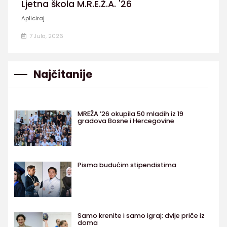
Ljetna škola M.R.E.Ž.A. '26
Apliciraj ...
7 Jula, 2026
Najčitanije
MREŽA ’26 okupila 50 mladih iz 19
gradova Bosne i Hercegovine
Pisma budućim stipendistima
Samo krenite i samo igraj: dvije priče iz
doma