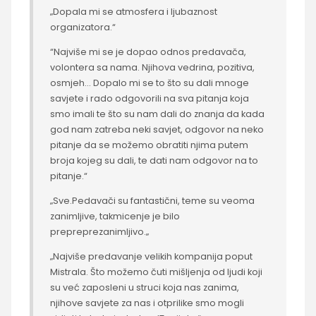
„Dopala mi se atmosfera i ljubaznost
organizatora.“
“Najviše mi se je dopao odnos predavača,
volontera sa nama. Njihova vedrina, pozitiva,
osmjeh… Dopalo mi se to što su dali mnoge
savjete i rado odgovorili na sva pitanja koja
smo imali te što su nam dali do znanja da kada
god nam zatreba neki savjet, odgovor na neko
pitanje da se možemo obratiti njima putem
broja kojeg su dali, te dati nam odgovor na to
pitanje.“
„Sve.Pedavači su fantastični, teme su veoma
zanimljive, takmicenje je bilo
prepreprezanimljivo.„
„Najviše predavanje velikih kompanija poput
Mistrala. Što možemo čuti mišljenja od ljudi koji
su već zaposleni u struci koja nas zanima,
njihove savjete za nas i otprilike smo mogli