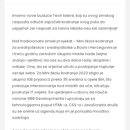
Imamo nove buduće Tech lidere, koji su ovog zimskog
raspusta odlučili započeti kodiranje svog puta do
uspjeha! Jer raspusti sa nama nikada nisu bili zanimljiviji!
Naš tradicionalni zimski projekat – Mini škola kodiranja
za srednjoškolce i srednjoškolke u Bosni i Hercegovini je
i treću godinu zaredom okupila mlade nade željne
znanja i vještina. Iza nas su dva dana rada, dicipline i
odluke. One, da se vrijeme utroši u postajanje najbolje
verzije sebe. Za Mini školu kodranja 2023 stiglo je
ukupno 108 prijava iz preko 35 sredina iz cijele BiH, što
pokazuje interesovanje kod mladih da uče, istražuju
područje IT svijeta. Svi ujedinjeni u izboru da nauče
osnove WEB Developmenta i upoznaju se sa
tehnologijama poput HTML-a, CSS-a i JavaScripta družili
su se online uz agendu koja im je ponudila mnoštvo
sadržaja.