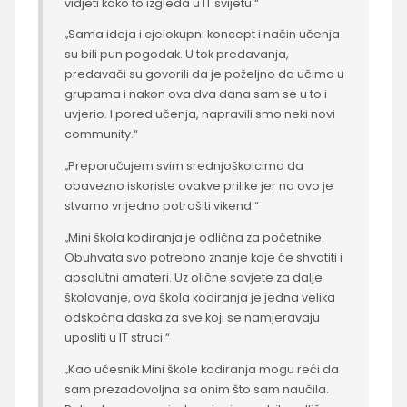
vidjeti kako to izgleda u IT svijetu.“
„Sama ideja i cjelokupni koncept i način učenja
su bili pun pogodak. U tok predavanja,
predavači su govorili da je poželjno da učimo u
grupama i nakon ova dva dana sam se u to i
uvjerio. I pored učenja, napravili smo neki novi
community.“
„Preporučujem svim srednjoškolcima da
obavezno iskoriste ovakve prilike jer na ovo je
stvarno vrijedno potrošiti vikend.“
„Mini škola kodiranja je odlična za početnike.
Obuhvata svo potrebno znanje koje će shvatiti i
apsolutni amateri. Uz olične savjete za dalje
školovanje, ova škola kodiranja je jedna velika
odskočna daska za sve koji se namjeravaju
uposliti u IT struci.“
„Kao učesnik Mini škole kodiranja mogu reći da
sam prezadovoljna sa onim što sam naučila.