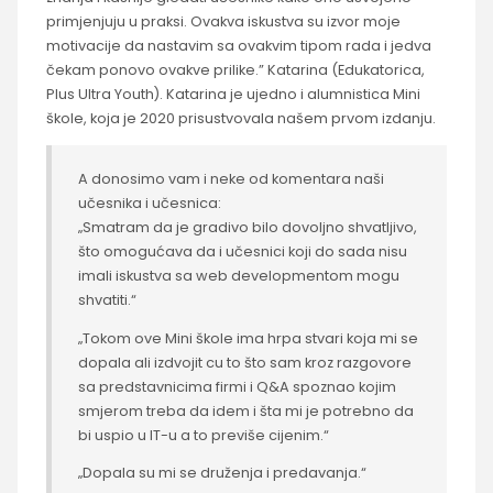
primjenjuju u praksi. Ovakva iskustva su izvor moje
motivacije da nastavim sa ovakvim tipom rada i jedva
čekam ponovo ovakve prilike.” Katarina (Edukatorica,
Plus Ultra Youth). Katarina je ujedno i alumnistica Mini
škole, koja je 2020 prisustvovala našem prvom izdanju.
A donosimo vam i neke od komentara naši
učesnika i učesnica:
„Smatram da je gradivo bilo dovoljno shvatljivo,
što omogućava da i učesnici koji do sada nisu
imali iskustva sa web developmentom mogu
shvatiti.“
„Tokom ove Mini škole ima hrpa stvari koja mi se
dopala ali izdvojit cu to što sam kroz razgovore
sa predstavnicima firmi i Q&A spoznao kojim
smjerom treba da idem i šta mi je potrebno da
bi uspio u IT-u a to previše cijenim.“
„Dopala su mi se druženja i predavanja.“