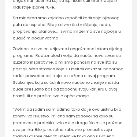
angažman učenika koji su ispirisani čuli informacije iz
industrije iz prve ruke.
Sa mladima smo zajedno započeli kodiranje njihovog
puta do uspjeha! Bilo je divno čuti mišljenja, nade,
propitivanja, planove… I svima im želimo sve najbolje u
budućim poduhvatima.
Zavidan je nivo entuzijazma i angažmana tokom cijelog
programa. Radoznalost i volja da nauče nove stvari su
izuzetno inspirativne, a mi smo ponosni na sve što su
postigli. Web stranice koje su kreirali dokaz su napornog
rada i posvećenosti koja je uložena u ovaj program.
Svaka riječ koju su čuli ili novo naučeno znanje možda
bude presudno baš da započnu svoju karijeru u ovoj
branši. Ili da prošire svoje opće znanje.
“Volim da radim sa mladima, tako da je ovo uistinu bilo
zanimljivo iskustvo. Prilično sam zadovoljna kako su
predavanja protekla i vrlo mi je drago što mi je pružena
ova prilika. Bilo je izuzetno zabavno prenositi svoja
znanja i kasnije gledati učesnike kako ono usvojeno