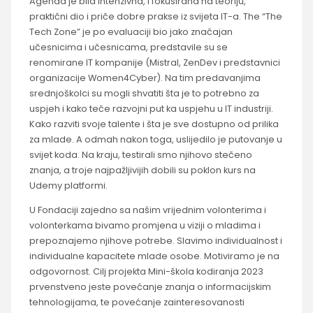
Agenda je bila intenzivna, i fokusirana na teoriju,
praktični dio i priče dobre prakse iz svijeta IT-a. The “The
Tech Zone” je po evaluaciji bio jako značajan
učesnicima i učesnicama, predstavile su se
renomirane IT kompanije (Mistral, ZenDev i predstavnici
organizacije Women4Cyber). Na tim predavanjima
srednjoškolci su mogli shvatiti šta je to potrebno za
uspjeh i kako teče razvojni put ka uspjehu u IT industriji.
Kako razviti svoje talente i šta je sve dostupno od prilika
za mlade. A odmah nakon toga, uslijedilo je putovanje u
svijet koda. Na kraju, testirali smo njihovo stečeno
znanja, a troje najpažljivijih dobili su poklon kurs na
Udemy platformi.
U Fondaciji zajedno sa našim vrijednim volonterima i
volonterkama bivamo promjena u viziji o mladima i
prepoznajemo njihove potrebe. Slavimo individualnost i
individualne kapacitete mlade osobe. Motiviramo je na
odgovornost. Cilj projekta Mini-škola kodiranja 2023
prvenstveno jeste povećanje znanja o informacijskim
tehnologijama, te povećanje zainteresovanosti