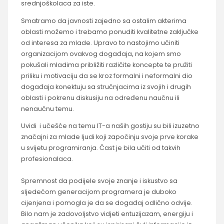
srednjoškolaca za iste.
Smatramo da javnosti zajedno sa ostalim akterima
oblasti možemo i trebamo ponuditi kvalitetne zaključke
od interesa za mlade. Upravo to nastojimo učiniti
organizacijom ovakvog događaja, na kojem smo
pokušali mladima približiti različite koncepte te pružiti
priliku i motivaciju da se kroz formalni i neformalni dio
događaja konektuju sa stručnjacima iz svojih i drugih
oblasti i pokrenu diskusiju na određenu naučnu ili
nenaučnu temu.
Uvidi i učešće na temu IT-a naših gostiju su bili izuzetno
značajni za mlade ljudi koji započinju svoje prve korake
u svijetu programiranja. Čast je bila učiti od takvih
profesionalaca.
Spremnost da podijele svoje znanje i iskustvo sa
sljedećom generacijom programera je duboko
cijenjena i pomogla je da se događaj odlično odvije.
Bilo nam je zadovoljstvo vidjeti entuzijazam, energiju i