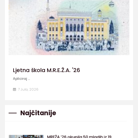
Ljetna škola M.R.E.Ž.A. '26
Apliciraj ...
7 Jula, 2026
Najčitanije
MREŽA ’26 okupila 50 mladih iz 19