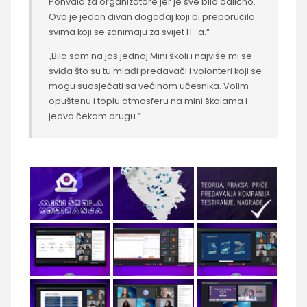
Pohvala za organizatore jer je sve bilo odlično.
Ovo je jedan divan događaj koji bi preporučila
svima koji se zanimaju za svijet IT-a.“
„Bila sam na još jednoj Mini školi i najviše mi se
sviđa što su tu mlađi predavači i volonteri koji se
mogu suosjećati sa većinom učesnika. Volim
opuštenu i toplu atmosferu na mini školama i
jedva čekam drugu.”