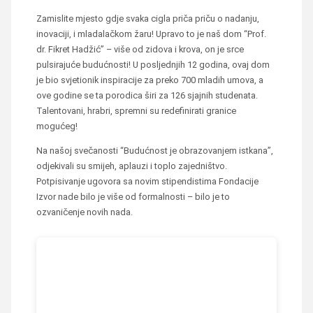
Zamislite mjesto gdje svaka cigla priča priču o nadanju,
inovaciji, i mladalačkom žaru! Upravo to je naš dom “Prof.
dr. Fikret Hadžić” – više od zidova i krova, on je srce
pulsirajuće budućnosti! U posljednjih 12 godina, ovaj dom
je bio svjetionik inspiracije za preko 700 mladih umova, a
ove godine se ta porodica širi za 126 sjajnih studenata.
Talentovani, hrabri, spremni su redefinirati granice
mogućeg!
Na našoj svečanosti “Budućnost je obrazovanjem istkana”,
odjekivali su smijeh, aplauzi i toplo zajedništvo.
Potpisivanje ugovora sa novim stipendistima Fondacije
Izvor nade bilo je više od formalnosti – bilo je to
ozvaničenje novih nada.