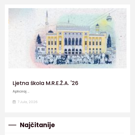
Ljetna škola M.R.E.Ž.A. '26
Apliciraj ...
7 Jula, 2026
Najčitanije