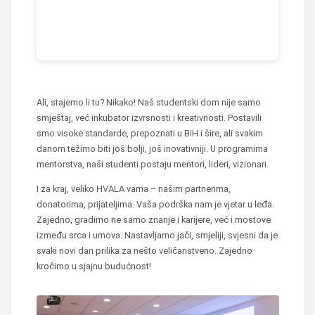
Ali, stajemo li tu? Nikako! Naš studentski dom nije samo
smještaj, već inkubator izvrsnosti i kreativnosti. Postavili
smo visoke standarde, prepoznati u BiH i šire, ali svakim
danom težimo biti još bolji, još inovativniji. U programima
mentorstva, naši studenti postaju mentori, lideri, vizionari.
I za kraj, veliko HVALA vama – našim partnerima,
donatorima, prijateljima. Vaša podrška nam je vjetar u leđa.
Zajedno, gradimo ne samo znanje i karijere, već i mostove
između srca i umova. Nastavljamo jači, smjeliji, svjesni da je
svaki novi dan prilika za nešto veličanstveno. Zajedno
kročimo u sjajnu budućnost!