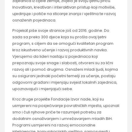
zajednica iz cijele zemlje, živjelo je svoju ljetnu priču.
Inovativan, kreativan i interaktivan pristup koji motiviše,
ujedinjuje i potiče na sticanje znanja i vještina te razvoj
osnaženih pojedinaca.
Projekat piše svoje stranice još od 2016. godine. Do
sada sa preko 300 djece koja su prošla ovaj ljetni
program, s ciljem da se omogući kvalitetan program
kroz iskustveno učenje i razvoj produktivnih navika.
Vjerujemo da lideri nastaju iz pojedinaca koji
prepoznaju svoje snage i slabosti, otvoreni su za lični
razvoj ali i pomoć drugima. Osnaženi mladi ljudi, kojima
su osigurani jednaki početni temelji za učenje, postaju
odgovorni građani i mijenjaju svijest lokalnih zajednica,
upoznavajući i mijenjajući sebe.
Kroz druge projekte Fondacije Izvor nade, koji su
usmjereni na posjećivanje povratničkih mjesta, upoznali
smo i čuli njihove priče te razumijeli potrebu za
dodatnim osnaživanjem i umrežavanjem mladih BiH.
Programi usmjereni na razvoj emocionalne
inteligencije, komunikacijskih vještina, samosvijesti i