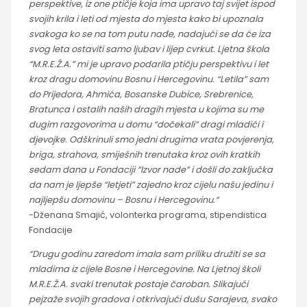
perspektive, iz one ptičje koja ima upravo taj svijet ispod
svojih krila i leti od mjesta do mjesta kako bi upoznala
svakoga ko se na tom putu nađe, nadajući se da će iza
svog leta ostaviti samo ljubav i lijep cvrkut. Ljetna škola
“M.R.E.Ž.A.” mi je upravo podarila ptičju perspektivu i let
kroz dragu domovinu Bosnu i Hercegovinu. “Letila” sam
do Prijedora, Ahmića, Bosanske Dubice, Srebrenice,
Bratunca i ostalih naših dragih mjesta u kojima su me
dugim razgovorima u domu “dočekali” dragi mladići i
djevojke. Odškrinuli smo jedni drugima vrata povjerenja,
briga, strahova, smiješnih trenutaka kroz ovih kratkih
sedam dana u Fondaciji “Izvor nade” i došli do zaključka
da nam je ljepše “letjeti” zajedno kroz cijelu našu jedinu i
najljepšu domovinu – Bosnu i Hercegovinu.“
-Dženana Smajić, volonterka programa, stipendistica
Fondacije
“Drugu godinu zaredom imala sam priliku družiti se sa
mladima iz cijele Bosne i Hercegovine. Na Ljetnoj školi
M.R.E.Ž.A. svaki trenutak postaje čaroban. Slikajući
pejzaže svojih gradova i otkrivajući dušu Sarajeva, svako