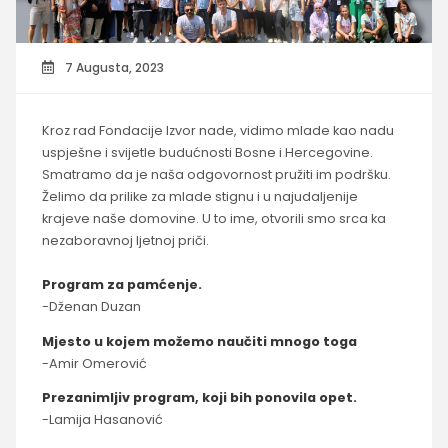
7 Augusta, 2023
Kroz rad Fondacije Izvor nade, vidimo mlade kao nadu
uspješne i svijetle budućnosti Bosne i Hercegovine.
Smatramo da je naša odgovornost pružiti im podršku.
Želimo da prilike za mlade stignu i u najudaljenije
krajeve naše domovine. U to ime, otvorili smo srca ka
nezaboravnoj ljetnoj priči.
Program za pamćenje.
-Dženan Duzan
Mjesto u kojem možemo naučiti mnogo toga
-Amir Omerović
Prezanimljiv program, koji bih ponovila opet.
-Lamija Hasanović