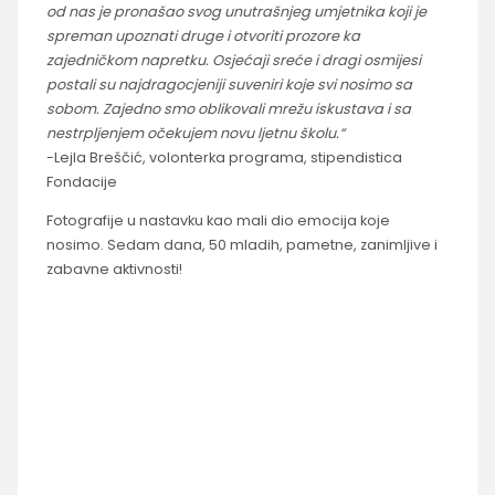
od nas je pronašao svog unutrašnjeg umjetnika koji je
spreman upoznati druge i otvoriti prozore ka
zajedničkom napretku. Osjećaji sreće i dragi osmijesi
postali su najdragocjeniji suveniri koje svi nosimo sa
sobom. Zajedno smo oblikovali mrežu iskustava i sa
nestrpljenjem očekujem novu ljetnu školu.“
-Lejla Breščić, volonterka programa, stipendistica
Fondacije
Fotografije u nastavku kao mali dio emocija koje
nosimo. Sedam dana, 50 mladih, pametne, zanimljive i
zabavne aktivnosti!