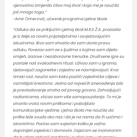
vjerovatno izmjenila čitav moj život i koja me je naučila
još mnogo toga.”
-Amir Omerović, učesnik programa Ljetne škole
“Odluka da se priključim Ljetnoj školi M.R.E.Ž.A. proizašla
je iz želje za novim prijateljstvima i osvježavajućim
iskustvima. Brzo sam shvatio da sam donio pravu
odluku. Povezao sam se s ljudima s kojima sam dijelio
smijeh, izazove i nezaboravne trenutke. Društvene igre su
postale naš svakodnevni ritual. Uživao sam u igrama,
rješavajući zagonetke i zajedno se nasmijavajući. Kroz
timski rad, naučio sam kako postići zajedničke ciljeve i
razmišljati kreativno. Jedno od najvećih iznenađenja bilo
je prevladavanje straha od javnog govora. Zahvaljujući
radionicama, sticao sam više samopouzdanja. To mi je
otvorilo vrata novim prilikama i poboljšalo
komunikacijske vještine. Ljetna škola me naučila da
prilike leže svuda oko nas i da je na nama da ih uočimo i
iskoristimo. Postao sam svjestan koliko je važno
doprinijeti zajednici i domovini. Osjećam se motiviranim