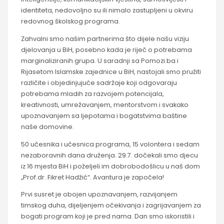
identiteta, nedovoljno su ili nimalo zastupljeni u okviru
redovnog školskog programa.
Zahvalni smo našim partnerima što dijele našu viziju
djelovanja u BiH, posebno kada je riječ o potrebama
marginaliziranih grupa. U saradnji sa Pomozi.ba i
Rijasetom Islamske zajednice u BiH, nastojali smo pružiti
različite i objedinjujuće sadržaje koji odgovaraju
potrebama mladih za razvojem potencijala,
kreativnosti, umrežavanjem, mentorstvom i svakako
upoznavanjem sa ljepotama i bogatstvima baštine
naše domovine.
50 učesnika i učesnica programa, 15 volontera i sedam
nezaboravnih dana druženja. 29.7. dočekali smo djecu
iz 16 mjesta BiH i poželjeli im dobrobodošlicu u naš dom
„Prof.dr. Fikret Hadžić“. Avantura je započela!
Prvi susret je obojen upoznavanjem, razvijanjem
timskog duha, dijeljenjem očekivanja i zagrijavanjem za
bogati program koji je pred nama. Dan smo iskoristili i