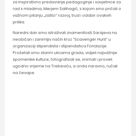
za inspirativno predavanje pedagoginje i savjetnice za
rad s mladima, Merjem Salihagić, s kojom smo pričali o
važnom pitanju „zašto“ razvoj, trud i odabir ovakvih
prilika.
Naredni dan smo istraživali znamenitosti Sarajeva na
neobičan i zanimljiv način kroz “Scavenger Hunt” u
organizaciji stipendista i stipendistica Fondacije.
Prošetali smo starim ulicama grada, vidjeli najvažnije
spomenike kulture, fotografisali se, snimali i proveli
ugodno vrijeme na Trebeviću, a onda naravno, ručak
na ćevape.