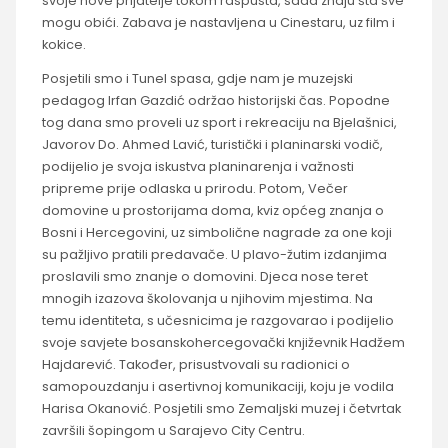
svoje nove prijatelje tokom raspusta, sada znaju šta sve
mogu obići. Zabava je nastavljena u Cinestaru, uz film i
kokice.
Posjetili smo i Tunel spasa, gdje nam je muzejski
pedagog Irfan Gazdić održao historijski čas. Popodne
tog dana smo proveli uz sport i rekreaciju na Bjelašnici,
Javorov Do. Ahmed Lavić, turistički i planinarski vodič,
podijelio je svoja iskustva planinarenja i važnosti
pripreme prije odlaska u prirodu. Potom, Večer
domovine u prostorijama doma, kviz općeg znanja o
Bosni i Hercegovini, uz simbolične nagrade za one koji
su pažljivo pratili predavače. U plavo-žutim izdanjima
proslavili smo znanje o domovini. Djeca nose teret
mnogih izazova školovanja u njihovim mjestima. Na
temu identiteta, s učesnicima je razgovarao i podijelio
svoje savjete bosanskohercegovački književnik Hadžem
Hajdarević. Također, prisustvovali su radionici o
samopouzdanju i asertivnoj komunikaciji, koju je vodila
Harisa Okanović. Posjetili smo Zemaljski muzej i četvrtak
završili šopingom u Sarajevo City Centru.