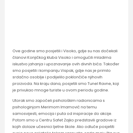
Ove godine smo posjetili i Visoko, gdje su nas dočekali
članovi Konjičkog kluba Visoko i omogućili mladima
iskustvo jahanja i upoznavanje ovih divnih bića. Također
smo posjetili i kompaniju Vispak, gdje nas je primilo
srdačno osoblje i podijelilo poklončiće njihovih
proizvoda. Na kraju dana, posjetili smo Tunel Ravne, koji
je privukao mnoge turiste u ovom periodu godine.
Utorak smo započeli psihološkim radionicama s
psihologinjom Merimom Imamović na temu
samosvijesti, emocija i puta od inspiracije do akcije.
Potom smo u Centru Safet Zajko predstavili gradove iz
kojih dolaze učesnici ljetne škole. Ako odluče posjetiti