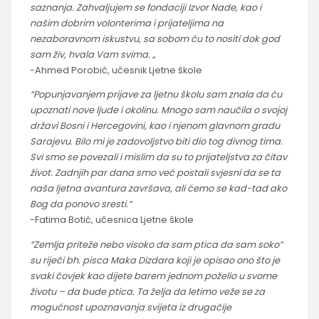
saznanja. Zahvaljujem se fondaciji Izvor Nade, kao i
našim dobrim volonterima i prijateljima na
nezaboravnom iskustvu, sa sobom ću to nositi dok god
sam živ, hvala Vam svima. „
-Ahmed Porobić, učesnik Ljetne škole
“Popunjavanjem prijave za ljetnu školu sam znala da ću
upoznati nove ljude i okolinu. Mnogo sam naučila o svojoj
državi Bosni i Hercegovini, kao i njenom glavnom gradu
Sarajevu. Bilo mi je zadovoljstvo biti dio tog divnog tima.
Svi smo se povezali i mislim da su to prijateljstva za čitav
život. Zadnjih par dana smo već postali svjesni da se ta
naša ljetna avantura završava, ali ćemo se kad-tad ako
Bog da ponovo sresti.“
-Fatima Botić, učesnica Ljetne škole
“Zemlja priteže nebo visoko da sam ptica da sam soko”
su riječi bh. pisca Maka Dizdara koji je opisao ono što je
svaki čovjek kao dijete barem jednom poželio u svome
životu – da bude ptica. Ta želja da letimo veže se za
mogućnost upoznavanja svijeta iz drugačije