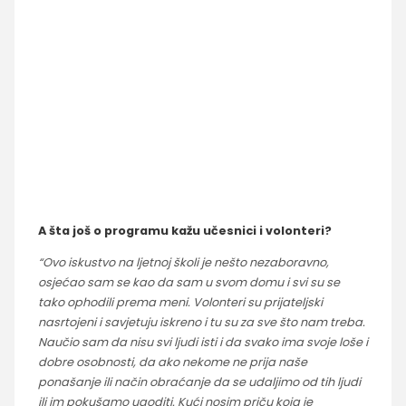
A šta još o programu kažu učesnici i volonteri?
“Ovo iskustvo na ljetnoj školi je nešto nezaboravno,
osjećao sam se kao da sam u svom domu i svi su se
tako ophodili prema meni. Volonteri su prijateljski
nasrtojeni i savjetuju iskreno i tu su za sve što nam treba.
Naučio sam da nisu svi ljudi isti i da svako ima svoje loše i
dobre osobnosti, da ako nekome ne prija naše
ponašanje ili način obraćanje da se udaljimo od tih ljudi
ili im pokušamo ugoditi. Kući nosim priču koja je