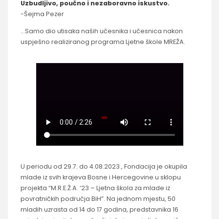
Uzbudljivo, poučno i nezaboravno iskustvo.
-Šejma Pezer
…Samo dio utisaka naših učesnika i učesnica nakon
uspješno realiziranog programa Ljetne škole MREŽA.
U periodu od 29.7. do 4.08.2023., Fondacija je okupila
mlade iz svih krajeva Bosne i Hercegovine u sklopu
projekta “M.R.E.Ž.A. ‘23 – Ljetna škola za mlade iz
povratničkih područja BiH”. Na jednom mjestu, 50
mladih uzrasta od 14 do 17 godina, predstavnika 16