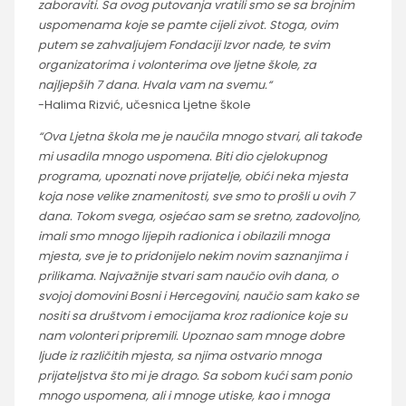
zaboraviti. Sa ovog putovanja vratili smo se sa brojnim
uspomenama koje se pamte cijeli zivot. Stoga, ovim
putem se zahvaljujem Fondaciji Izvor nade, te svim
organizatorima i volonterima ove ljetne škole, za
najljepših 7 dana. Hvala vam na svemu.“
-Halima Rizvić, učesnica Ljetne škole
“Ova Ljetna škola me je naučila mnogo stvari, ali takođe
mi usadila mnogo uspomena. Biti dio cjelokupnog
programa, upoznati nove prijatelje, obići neka mjesta
koja nose velike znamenitosti, sve smo to prošli u ovih 7
dana. Tokom svega, osjećao sam se sretno, zadovoljno,
imali smo mnogo lijepih radionica i obilazili mnoga
mjesta, sve je to pridonijelo nekim novim saznanjima i
prilikama. Najvažnije stvari sam naučio ovih dana, o
svojoj domovini Bosni i Hercegovini, naučio sam kako se
nositi sa društvom i emocijama kroz radionice koje su
nam volonteri pripremili. Upoznao sam mnoge dobre
ljude iz različitih mjesta, sa njima ostvario mnoga
prijateljstva što mi je drago. Sa sobom kući sam ponio
mnogo uspomena, ali i mnoge utiske, kao i mnoga