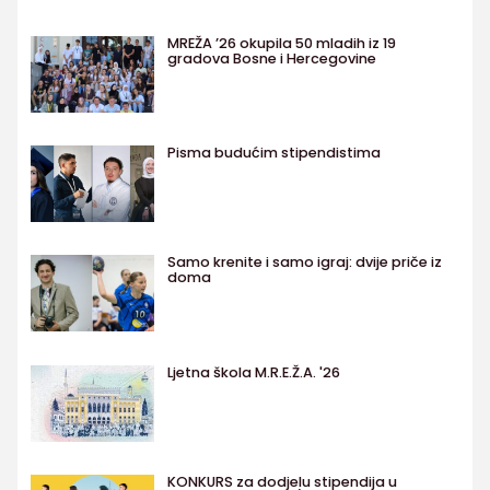
MREŽA ’26 okupila 50 mladih iz 19
gradova Bosne i Hercegovine
Pisma budućim stipendistima
Samo krenite i samo igraj: dvije priče iz
doma
Ljetna škola M.R.E.Ž.A. '26
KONKURS za dodjelu stipendija u