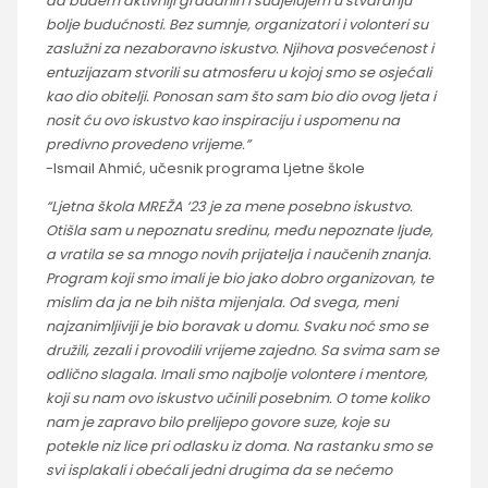
da budem aktivniji građanin i sudjelujem u stvaranju
bolje budućnosti. Bez sumnje, organizatori i volonteri su
zaslužni za nezaboravno iskustvo. Njihova posvećenost i
entuzijazam stvorili su atmosferu u kojoj smo se osjećali
kao dio obitelji. Ponosan sam što sam bio dio ovog ljeta i
nosit ću ovo iskustvo kao inspiraciju i uspomenu na
predivno provedeno vrijeme.”
-Ismail Ahmić, učesnik programa Ljetne škole
“Ljetna škola MREŽA ‘23 je za mene posebno iskustvo.
Otišla sam u nepoznatu sredinu, među nepoznate ljude,
a vratila se sa mnogo novih prijatelja i naučenih znanja.
Program koji smo imali je bio jako dobro organizovan, te
mislim da ja ne bih ništa mijenjala. Od svega, meni
najzanimljiviji je bio boravak u domu. Svaku noć smo se
družili, zezali i provodili vrijeme zajedno. Sa svima sam se
odlično slagala. Imali smo najbolje volontere i mentore,
koji su nam ovo iskustvo učinili posebnim. O tome koliko
nam je zapravo bilo prelijepo govore suze, koje su
potekle niz lice pri odlasku iz doma. Na rastanku smo se
svi isplakali i obećali jedni drugima da se nećemo