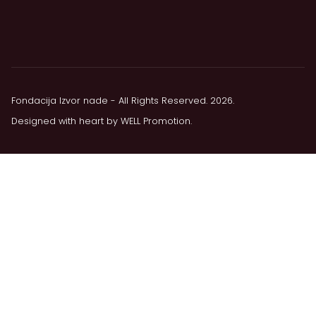
Fondacija Izvor nade - All Rights Reserved. 2026.
Designed with heart by
WELL Promotion
.