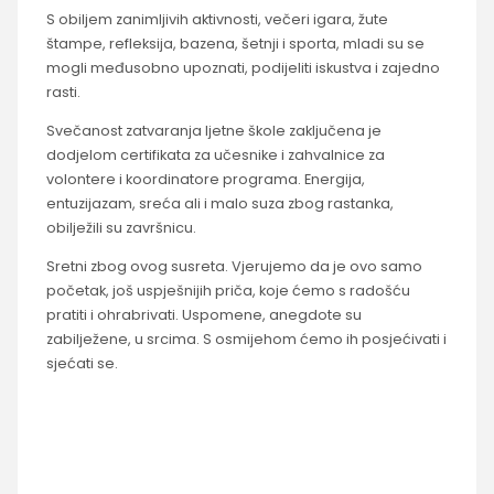
S obiljem zanimljivih aktivnosti, večeri igara, žute
štampe, refleksija, bazena, šetnji i sporta, mladi su se
mogli međusobno upoznati, podijeliti iskustva i zajedno
rasti.
Svečanost zatvaranja ljetne škole zaključena je
dodjelom certifikata za učesnike i zahvalnice za
volontere i koordinatore programa. Energija,
entuzijazam, sreća ali i malo suza zbog rastanka,
obilježili su završnicu.
Sretni zbog ovog susreta. Vjerujemo da je ovo samo
početak, još uspješnijih priča, koje ćemo s radošću
pratiti i ohrabrivati. Uspomene, anegdote su
zabilježene, u srcima. S osmijehom ćemo ih posjećivati i
sjećati se.