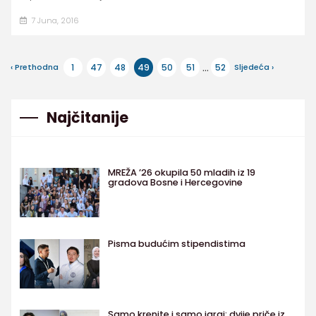
7 Juna, 2016
...
‹ Prethodna
1
47
48
49
50
51
52
Sljedeća ›
Najčitanije
MREŽA ’26 okupila 50 mladih iz 19
gradova Bosne i Hercegovine
Pisma budućim stipendistima
Samo krenite i samo igraj: dvije priče iz