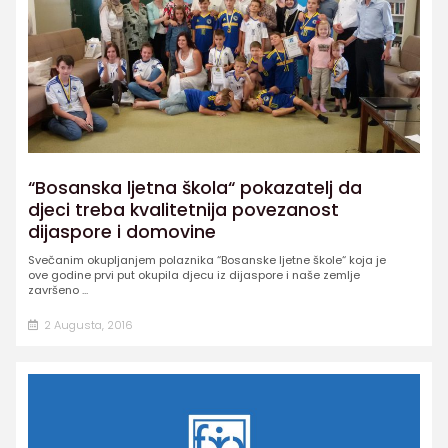
“Bosanska ljetna škola“ pokazatelj da
djeci treba kvalitetnija povezanost
dijaspore i domovine
Svečanim okupljanjem polaznika “Bosanske ljetne škole“ koja je
ove godine prvi put okupila djecu iz dijaspore i naše zemlje
završeno ...
2 Augusta, 2016