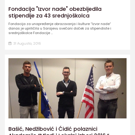
Fondacija "Izvor nade" obezbijedila
stipendije za 43 srednjoškolca
Fondacija za unapređenje obrazovanja i kulture “Izvor nade“
danas je upriličila u Sarajevu svečani doček za stipendiste i
srednjoškolce Fondacije ...
31 Augusta, 2016
Bašić, Nedžibović i Ćidić polaznici