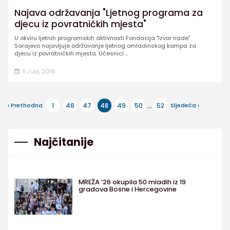
Najava održavanja "Ljetnog programa za
djecu iz povratničkih mjesta"
U okviru ljetnih programskih aktivnosti Fondacija "Izvor nade"
Sarajevo najavljuje održavanje ljetnog omladinskog kampa za
djecu iz povratničkih mjesta. Učesnici ...
11 Jula, 2016
...
‹ Prethodna
1
46
47
48
49
50
52
Sljedeća ›
Najčitanije
MREŽA ’26 okupila 50 mladih iz 19
gradova Bosne i Hercegovine