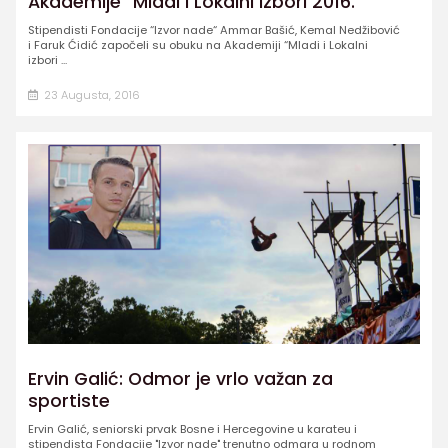
Akademije “Mladi i Lokalni izbori 2016.“
Stipendisti Fondacije “Izvor nade“ Ammar Bašić, Kemal Nedžibović
i Faruk Ćidić započeli su obuku na Akademiji “Mladi i Lokalni
izbori ...
23 Augusta, 2016
Ervin Galić: Odmor je vrlo važan za
sportiste
Ervin Galić, seniorski prvak Bosne i Hercegovine u karateu i
stipendista Fondacije "Izvor nade" trenutno odmara u rodnom