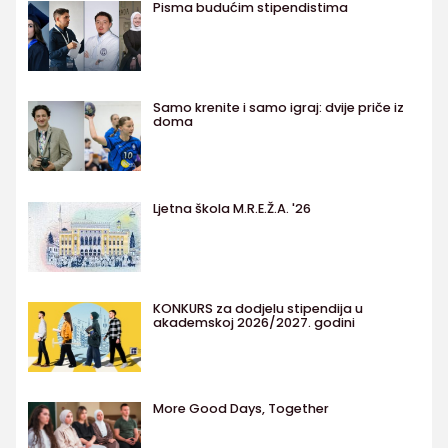
Pisma budućim stipendistima
Samo krenite i samo igraj: dvije priče iz
doma
Ljetna škola M.R.E.Ž.A. '26
KONKURS za dodjelu stipendija u
akademskoj 2026/2027. godini
More Good Days, Together