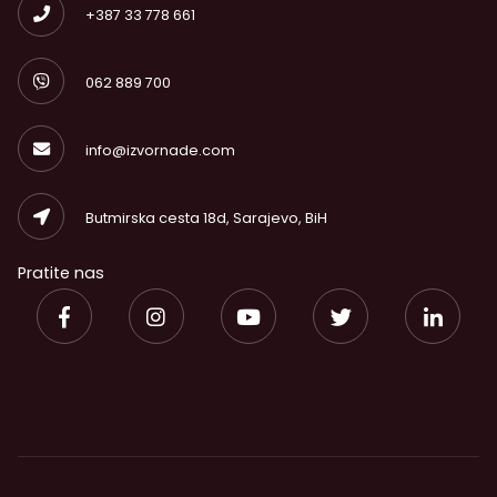
+387 33 778 661
062 889 700
info@izvornade.com
Butmirska cesta 18d, Sarajevo, BiH
Pratite nas