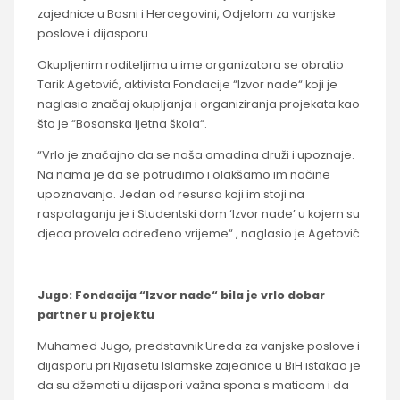
zajednice u Bosni i Hercegovini, Odjelom za vanjske
poslove i dijasporu.
Okupljenim roditeljima u ime organizatora se obratio
Tarik Agetović, aktivista Fondacije “Izvor nade“ koji je
naglasio značaj okupljanja i organiziranja projekata kao
što je “Bosanska ljetna škola“.
“Vrlo je značajno da se naša omadina druži i upoznaje.
Na nama je da se potrudimo i olakšamo im načine
upoznavanja. Jedan od resursa koji im stoji na
raspolaganju je i Studentski dom ‘Izvor nade’ u kojem su
djeca provela određeno vrijeme“ , naglasio je Agetović.
Jugo: Fondacija “Izvor nade“ bila je vrlo dobar
partner u projektu
Muhamed Jugo, predstavnik Ureda za vanjske poslove i
dijasporu pri Rijasetu Islamske zajednice u BiH istakao je
da su džemati u dijaspori važna spona s maticom i da