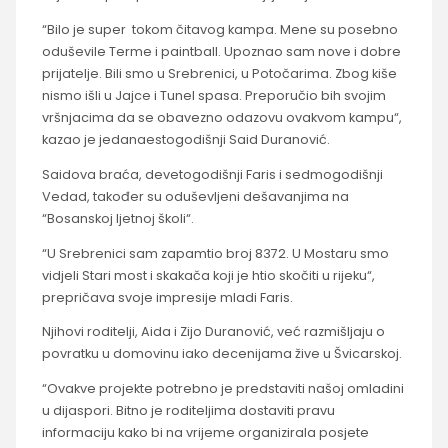
“Bilo je super tokom čitavog kampa. Mene su posebno
oduševile Terme i paintball. Upoznao sam nove i dobre
prijatelje. Bili smo u Srebrenici, u Potočarima. Zbog kiše
nismo išli u Jajce i Tunel spasa. Preporučio bih svojim
vršnjacima da se obavezno odazovu ovakvom kampu“,
kazao je jedanaestogodišnji Said Duranović.
Saidova braća, devetogodišnji Faris i sedmogodišnji
Vedad, također su oduševljeni dešavanjima na
“Bosanskoj ljetnoj školi“.
“U Srebrenici sam zapamtio broj 8372. U Mostaru smo
vidjeli Stari most i skakača koji je htio skočiti u rijeku“,
prepričava svoje impresije mladi Faris.
Njihovi roditelji, Aida i Zijo Duranović, već razmišljaju o
povratku u domovinu iako decenijama žive u Švicarskoj.
“Ovakve projekte potrebno je predstaviti našoj omladini
u dijaspori. Bitno je roditeljima dostaviti pravu
informaciju kako bi na vrijeme organizirala posjete