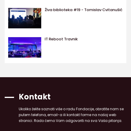
Živa biblioteka #19 - Tomislav Cvitanušić
IT Reboot Travnik
Kontakt
Ukoliko želite saznati više o radu Fondacije, obratite nam se
putem telefona, email-a ili kontakt forme na našoj web
stranici. Rado ćemo Vam odgovoriti na sva Vaša pitanja.