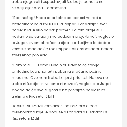
treba njegovati i uspostavljati što bolje odnose na
relaciji dijaspora – domovina.
“Rad našeg Ureda prioritetno se odnosi na rad s
omladinom koja živi u BiH i dijaspori. Fondacija “Izvor
nade“ bila je vrlo dobar partner u ovom projektu i
nadamo se saradnji i na budućim projektima“, naglasio
je Jugo u svom obraćanju djeci i roditeljima te dodao
kako se nada da će roditelji postati ambasadori netom
završenog projekta.
“Sam reisu-l-ulema Husein ef. Kavazović stavlja
omladinu kao prioritet i poklanja značajnu pažnju
mladima. Ovo nam treba biti prvi prioritet. Na ovo ne
treba ni štedjeti ni vrijeme ni novac“, naglasio je Jugo i
dodao da će sve sugestije biti prenijete nadležnim
tijelima u Rijasetu IZ BiH.
Roditelji su izrazili zahvalnost na brizi oko djece i
aktivnostima koje je poduzela Fondacija u saradnji s
Rijasetom IZ BiH.