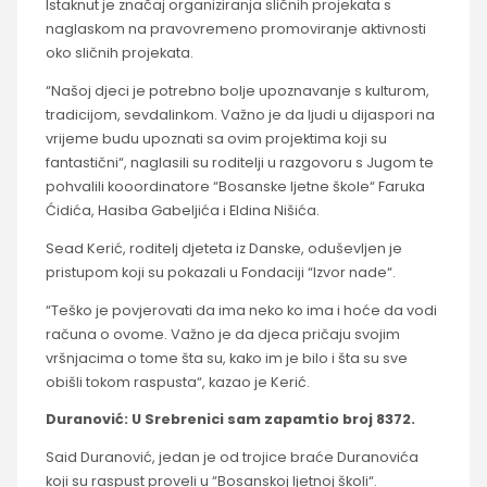
Istaknut je značaj organiziranja sličnih projekata s
naglaskom na pravovremeno promoviranje aktivnosti
oko sličnih projekata.
“Našoj djeci je potrebno bolje upoznavanje s kulturom,
tradicijom, sevdalinkom. Važno je da ljudi u dijaspori na
vrijeme budu upoznati sa ovim projektima koji su
fantastični“, naglasili su roditelji u razgovoru s Jugom te
pohvalili kooordinatore “Bosanske ljetne škole“ Faruka
Ćidića, Hasiba Gabeljića i Eldina Nišića.
Sead Kerić, roditelj djeteta iz Danske, oduševljen je
pristupom koji su pokazali u Fondaciji “Izvor nade“.
“Teško je povjerovati da ima neko ko ima i hoće da vodi
računa o ovome. Važno je da djeca pričaju svojim
vršnjacima o tome šta su, kako im je bilo i šta su sve
obišli tokom raspusta“, kazao je Kerić.
Duranović: U Srebrenici sam zapamtio broj 8372.
Said Duranović, jedan je od trojice braće Duranovića
koji su raspust proveli u “Bosanskoj ljetnoj školi“.