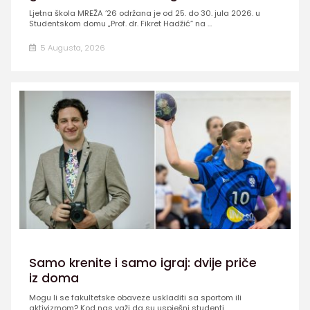
Ljetna škola MREŽA ’26 održana je od 25. do 30. jula 2026. u
Studentskom domu „Prof. dr. Fikret Hadžić” na ...
5 Augusta, 2026
Samo krenite i samo igraj: dvije priče
iz doma
Mogu li se fakultetske obaveze uskladiti sa sportom ili
aktivizmom? Kod nas važi da su uspješni studenti