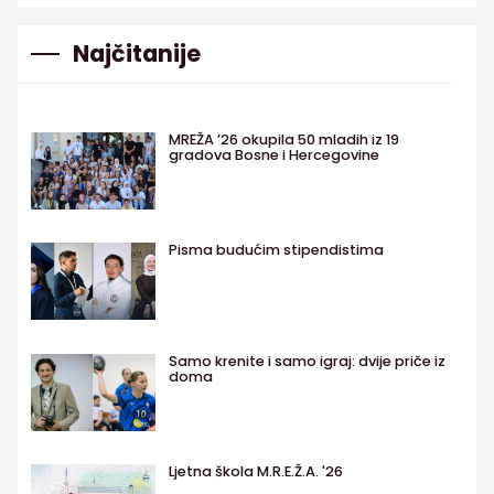
Najčitanije
MREŽA ’26 okupila 50 mladih iz 19
gradova Bosne i Hercegovine
Pisma budućim stipendistima
Samo krenite i samo igraj: dvije priče iz
doma
Ljetna škola M.R.E.Ž.A. '26