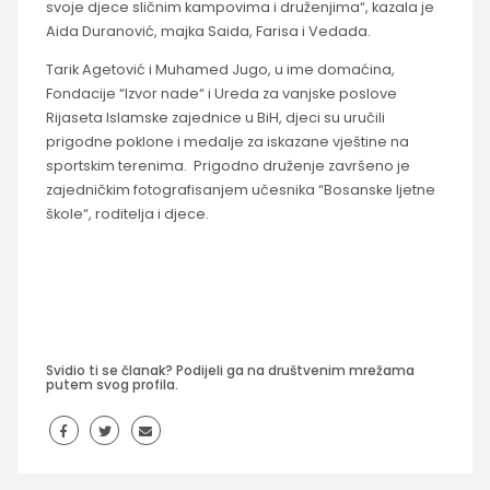
svoje djece sličnim kampovima i druženjima“, kazala je
Aida Duranović, majka Saida, Farisa i Vedada.
Tarik Agetović i Muhamed Jugo, u ime domaćina,
Fondacije “Izvor nade“ i Ureda za vanjske poslove
Rijaseta Islamske zajednice u BiH, djeci su uručili
prigodne poklone i medalje za iskazane vještine na
sportskim terenima. Prigodno druženje završeno je
zajedničkim fotografisanjem učesnika “Bosanske ljetne
škole“, roditelja i djece.
Svidio ti se članak? Podijeli ga na društvenim mrežama
putem svog profila.