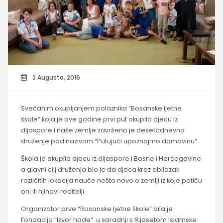
2 Augusta, 2016
Svečanim okupljanjem polaznika “Bosanske ljetne
škole“ koja je ove godine prvi put okupila djecu iz
dijaspore i naše zemlje završeno je desetodnevno
druženje pod nazivom “Putujući upoznajmo domovinu“.
Škola je okupila djecu iz dijaspore i Bosne i Hercegovine
a glavni cilj druženja bio je da djeca kroz obilazak
različitih lokacija nauče nešto novo o zemlji iz koje potiču
oni ili njihovi roditelji.
Organizator prve “Bosanske ljetne škole“ bila je
Fondacija “Izvor nade“ u saradnji s Rijasetom Islamske