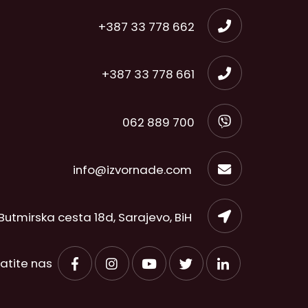
+387 33 778 662
+387 33 778 661
062 889 700
info@izvornade.com
Butmirska cesta 18d, Sarajevo, BiH
ratite nas