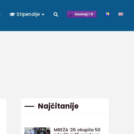
Stipendije
Najčitanije
MREŽA ’26 okupila 50