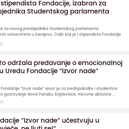
 stipendista Fondacije, izabran za
sjednika Studentskog parlamenta
n je za novog predsjednika Studentskog parlamenta
ch univerziteta u Sarajevu. Ćidić koji je i stipendista Fondacije
16
o održala predavanje o emocionalnoj
i u Uredu Fondacije “Izvor nade“
ondacije “Izvor nade“ sinoć je za srednjoškolke i studentice
čilo gostovanje Amre Pandžo, književnice, mirovne aktiviste ...
16
ndacije “Izvor nade“ učestvuju u
ječe, ne ljuti se!“