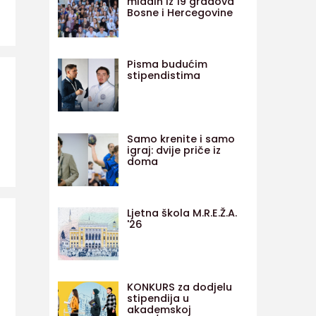
mladih iz 19 gradova
Bosne i Hercegovine
Pisma budućim
stipendistima
Samo krenite i samo
igraj: dvije priče iz
doma
Ljetna škola M.R.E.Ž.A.
'26
KONKURS za dodjelu
stipendija u
akademskoj