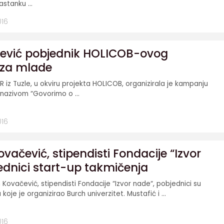
stanku ...
016
rević pobjednik HOLICOB-ovog
 za mlade
 iz Tuzle, u okviru projekta HOLICOB, organizirala je kampanju
nazivom “Govorimo o ...
016
ovačević, stipendisti Fondacije “Izvor
ednici start-up takmičenja
n Kovačević, stipendisti Fondacije “Izvor nade“, pobjednici su
oje je organizirao Burch univerzitet. Mustafić i ...
016