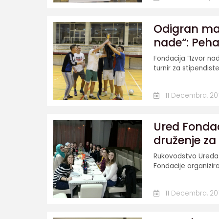
Odigran mal
nade“: Peha
Fondacija “Izvor na
turnir za stipendiste
11 Decembra, 20
Ured Fondaci
druženje za 
Rukovodstvo Ureda F
Fondacije organizira
11 Decembra, 20