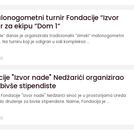
onogometni turnir Fondacije “Izvor
r za ekipu “Dom 1“
de“ danas je organizirala tradicionalni “zimski“ malonogometni
. Na turniru koji je odigran u sali kompleksa ...
16
je "Izvor nade" Nedžarići organizirao
bivše stipendiste
ondacije "Izvor nade" Nedžarići sinoć je u prostorijama Ureda
lo druženje za bivše stipendiste. Naime, Fondacija je ...
16