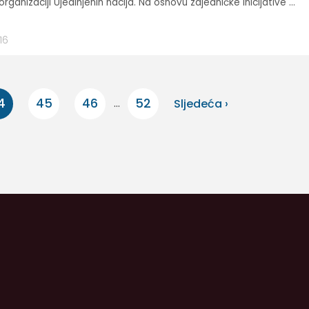
ganizaciji Ujedinjenih nacija. Na osnovu zajedničke inicijative ...
16
4
45
46
52
...
Sljedeća ›