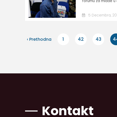
forumu za mlade u or
5 Decembra, 20
1
42
43
4
‹ Prethodna
Kontakt