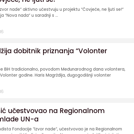
“Izvor nade“ aktivno učestvuju u projektu “Čovječe, ne ljuti se!“
ja “Nova nada“ u saradnji s ...
16
ija dobitnik priznanja “Volonter
cije BiH tradicionalno, povodom Međunarodnog dana volontera,
 Volonter godine. Haris Magrždija, dugogodišnji volonter
16
ć učestvovao na Regionalnom
mlade UN-a
dista Fondacije “Izvor nade“, učestvovao je na Regionalnom