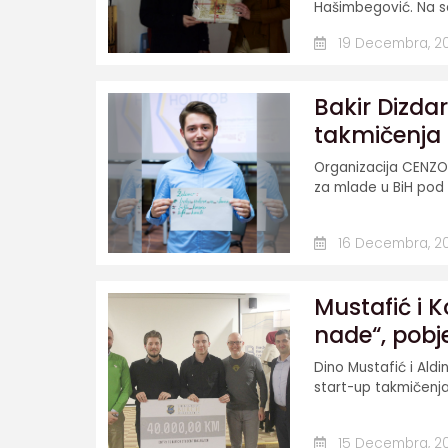
Hašimbegović. Na sa
19 Decembra, 2
Bakir Dizda
takmičenja
Organizacija CENZOR
za mlade u BiH pod 
16 Decembra, 2
Mustafić i K
nade“, pobj
Dino Mustafić i Aldi
start-up takmičenja k
15 Decembra, 2