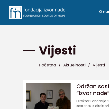
O n
Vijesti
Početna
/
Aktuelnosti
/
Vijesti
Održan sast
“Izvor nade
Direktor Fondacije “
sastanak s direkto