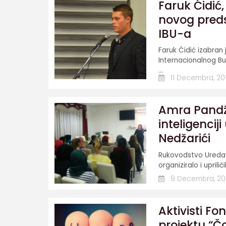
Faruk Ćidić,
novog pred
IBU-a
Faruk Ćidić izabra
Internacionalnog Bur
...
11 Decembra, 20
Amra Pandž
inteligencij
Nedžarići
Rukovodstvo Ureda F
organiziralo i uprili
9 Decembra, 20
Aktivisti Fo
projektu “Čov