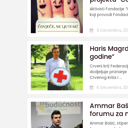
Aktivisti Fondacije 
koji provodi Fondaci
9 Decembra, 20
Haris Magrdž
godine“
Crveni križ Federa
dodjeljuje priznanje
Crvenog križa i ...
6 Decembra, 20
Ammar Baši
forumu za 
Ammar Bašić, stipen