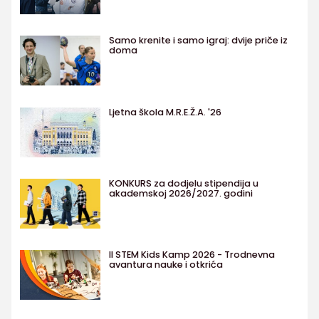
Samo krenite i samo igraj: dvije priče iz
doma
Ljetna škola M.R.E.Ž.A. '26
KONKURS za dodjelu stipendija u
akademskoj 2026/2027. godini
II STEM Kids Kamp 2026 - Trodnevna
avantura nauke i otkrića