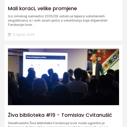
Mali koraci, velike promjene
Iza zimskog semestra 2025/26 ostalo je lepeza volonterskih
angažmana, a i ovih osam priča o volontiranju koje stipendisti
Fondacije Izvor ...
13 Aprila, 2026
Živa biblioteka #19 - Tomislav Cvitanušić
Devetnaesta Živa biblioteka Fondacije Izvor nade ugostila je