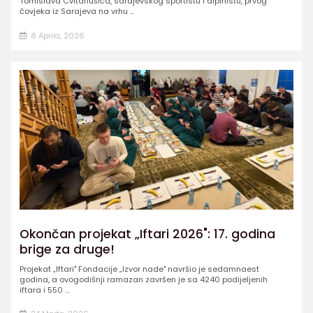
Tomislava Cvitanušića, sarajevskog sportistu i alpinistu, prvog
čovjeka iz Sarajeva na vrhu ...
8 Aprila, 2026
Okončan projekat „Iftari 2026": 17. godina
brige za druge!
Projekat „Iftari" Fondacije „Izvor nade" navršio je sedamnaest
godina, a ovogodišnji ramazan završen je sa 4240 podijeljenih
iftara i 550 ...