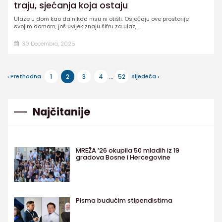
traju, sjećanja koja ostaju
Ulaze u dom kao da nikad nisu ni otišli. Osjećaju ove prostorije
svojim domom, još uvijek znaju šifru za ulaz, ...
30 Decembra, 2025
...
‹ Prethodna
1
2
3
4
52
Sljedeća ›
Najčitanije
MREŽA ’26 okupila 50 mladih iz 19
gradova Bosne i Hercegovine
Pisma budućim stipendistima