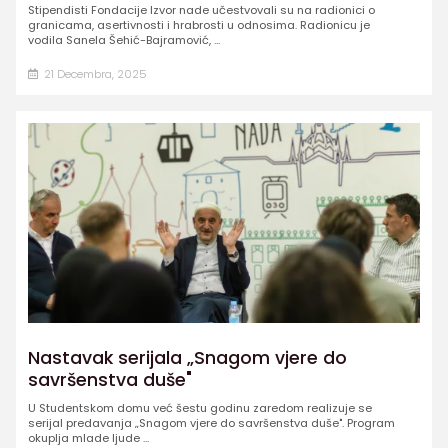
Stipendisti Fondacije Izvor nade učestvovali su na radionici o
granicama, asertivnosti i hrabrosti u odnosima. Radionicu je
vodila Sanela Šehić-Bajramović, ...
21 Decembra, 2025
Nastavak serijala „Snagom vjere do
savršenstva duše"
U Studentskom domu već šestu godinu zaredom realizuje se
serijal predavanja „Snagom vjere do savršenstva duše". Program
okuplja mlade ljude ...