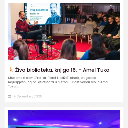
Živa biblioteka, knjiga 16. - Amel Tuka
Studentski dom „Prof. dr. Fikret Hadžić" sinoć je ugostio
najuspješnijeg bh. atletičara u historiji. Gost večeri bio je Amel
Tuka, ...
19 Decembra, 2025