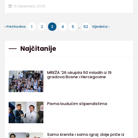
10 Decembra, 2025
...
‹ Prethodna
1
2
3
4
5
52
Sljedeća ›
Najčitanije
MREŽA ’26 okupila 50 mladih iz 19
gradova Bosne i Hercegovine
Pisma budućim stipendistima
Samo krenite i samo igraj: dvije priče iz