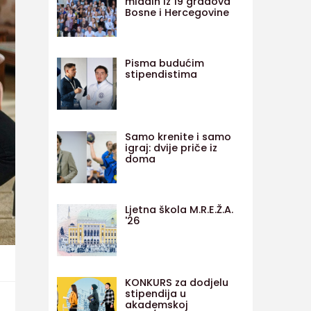
mladih iz 19 gradova
Bosne i Hercegovine
Pisma budućim
stipendistima
Samo krenite i samo
igraj: dvije priče iz
doma
Ljetna škola M.R.E.Ž.A.
'26
KONKURS za dodjelu
stipendija u
akademskoj