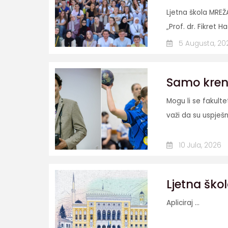
Ljetna škola MREŽ
„Prof. dr. Fikret Ha
5 Augusta, 20
Samo krenit
Mogu li se fakult
važi da su uspješn
10 Jula, 2026
Ljetna škol
Apliciraj ...