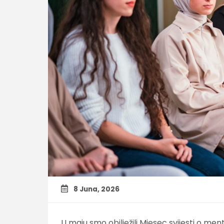
8 Juna, 2026
U maju smo obilježili Mjesec svijesti o me