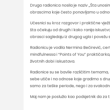
Druga radionica nosila je naziv „Šta unosi
obrascima koje često ponavljamo u odno
Učesnici su kroz razgovor i praktične vjež
šta očekuju od drugih i kako ranija iskustva
obrasci sagledaju iz drugog ugla i povežu sa
Radionicu je vodila Nermina Bečirević, cer
mindfulnessa i “Points of You” praktičarka,
životnih dobi i iskustava.
Radionice su se bavile različitim temama, a
sebe utiče i na odnose koje gradimo s dr
samo za teške periode, nego i za svakodne
Maj nam je poslužio kao podsjetnik da za t