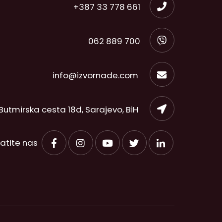
+387 33 778 661
062 889 700
info@izvornade.com
Butmirska cesta 18d, Sarajevo, BiH
ratite nas