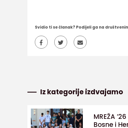
Svidio ti se članak? Podijeli ga na društve
Iz kategorije izdvajamo
MREŽA ’26 
Bosne i He