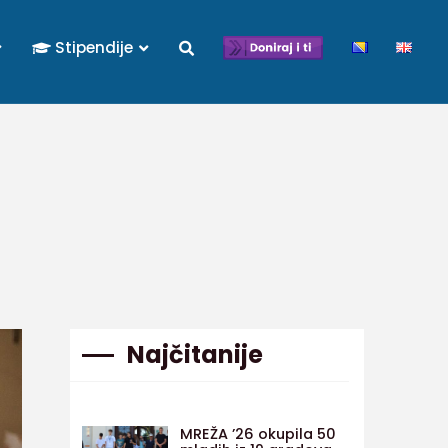
Stipendije
Najčitanije
MREŽA ’26 okupila 50