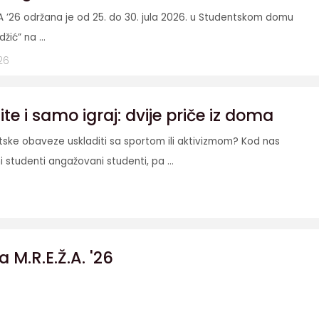
A ’26 održana je od 25. do 30. jula 2026. u Studentskom domu
džić” na ...
26
e i samo igraj: dvije priče iz doma
etske obaveze uskladiti sa sportom ili aktivizmom? Kod nas
i studenti angažovani studenti, pa ...
a M.R.E.Ž.A. '26