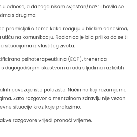
m u odnose, a da toga nisam svjestan/na?” i bavila se
sima s drugima.
be promišljali o tome kako reaguju u bliskim odnosima,
 utiču na komunikaciju. Radionica je bila prilika da se ti
 situacijama iz vlastitog života.
tificirana psihoterapeutkinja (ECP), trenerica
 s dugogodišnjim iskustvom u radu s ljudima različitih
li ih povezuje isto polazište. Način na koji razumijemo
ugima. Zato razgovor o mentalnom zdravlju nije vezan
vne situacije kroz koje prolazimo.
akve razgovore vrijedi pronaći vrijeme.