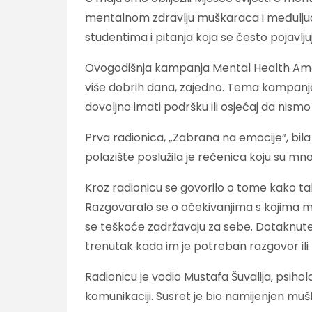
mentalnom zdravlju muškaraca i međuljud
studentima i pitanja koja se često pojavl
Ovogodišnja kampanja Mental Health Ame
više dobrih dana, zajedno. Tema kampanje
dovoljno imati podršku ili osjećaj da nis
Prva radionica, „Zabrana na emocije”, bi
polazište poslužila je rečenica koju su mnog
Kroz radionicu se govorilo o tome kako 
Razgovaralo se o očekivanjima s kojima muš
se teškoće zadržavaju za sebe. Dotaknute 
trenutak kada im je potreban razgovor il
Radionicu je vodio Mustafa Šuvalija, psiholo
komunikaciji. Susret je bio namijenjen mu