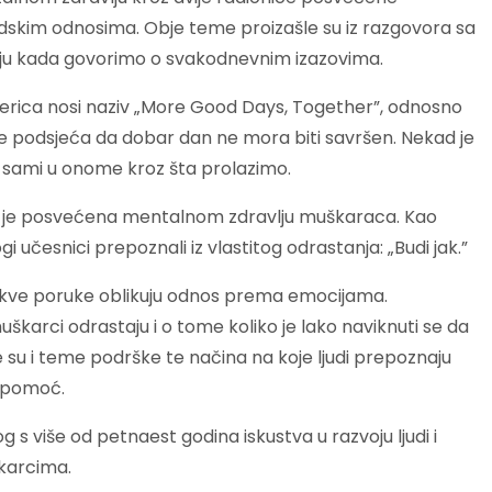
skim odnosima. Obje teme proizašle su iz razgovora sa
juju kada govorimo o svakodnevnim izazovima.
rica nosi naziv „More Good Days, Together”, odnosno
 podsjeća da dobar dan ne mora biti savršen. Nekad je
mo sami u onome kroz šta prolazimo.
la je posvećena mentalnom zdravlju muškaraca. Kao
i učesnici prepoznali iz vlastitog odrastanja: „Budi jak.”
takve poruke oblikuju odnos prema emocijama.
karci odrastaju i o tome koliko je lako naviknuti se da
su i teme podrške te načina na koje ljudi prepoznaju
i pomoć.
g s više od petnaest godina iskustva u razvoju ljudi i
škarcima.