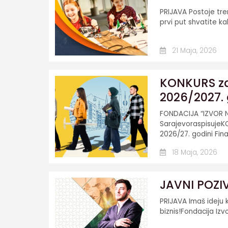
PRIJAVA Postoje tren
prvi put shvatite ka
21 Maja, 2026
KONKURS za 
2026/2027. 
FONDACIJA “IZVOR N
SarajevoraspisujeKO
2026/27. godini Fina
18 Maja, 2026
JAVNI POZIV:
PRIJAVA Imaš ideju 
biznis!Fondacija Izv