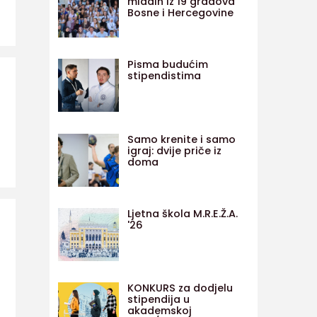
mladih iz 19 gradova
Bosne i Hercegovine
Pisma budućim
stipendistima
Samo krenite i samo
igraj: dvije priče iz
doma
Ljetna škola M.R.E.Ž.A.
'26
KONKURS za dodjelu
stipendija u
akademskoj