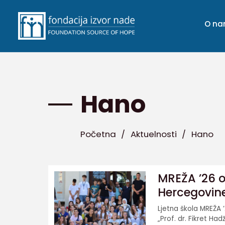
O n
Hano
Početna
/
Aktuelnosti
/
Hano
MREŽA ’26 o
Hercegovin
Ljetna škola MREŽA 
„Prof. dr. Fikret Hadži