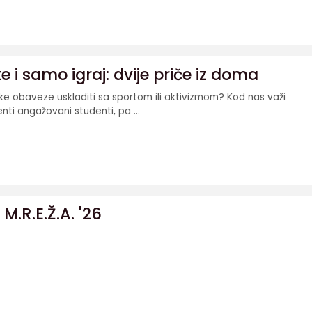
 i samo igraj: dvije priče iz doma
ske obaveze uskladiti sa sportom ili aktivizmom? Kod nas važi
nti angažovani studenti, pa ...
 M.R.E.Ž.A. '26