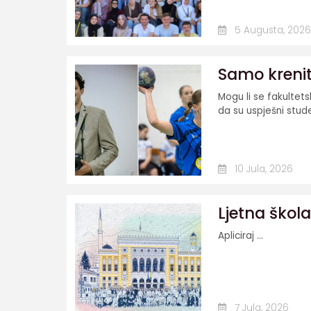
5 Augusta, 2026
Samo krenite
Mogu li se fakultet
da su uspješni stude
10 Jula, 2026
Ljetna škola
Apliciraj ...
7 Jula, 2026