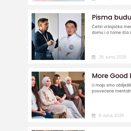
Pisma budu
Četiri vršnjačka me
domu i o tome šta ih
25 Juna, 2026
More Good 
U maju smo obilježil
posvećene mentalno
8 Juna, 2026