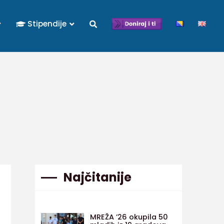
Stipendije
Najčitanije
MREŽA ’26 okupila 50