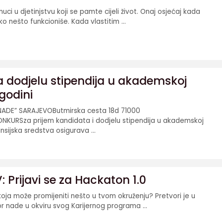
uci u djetinjstvu koji se pamte cijeli život. Onaj osjećaj kada
ko nešto funkcioniše. Kada vlastitim ...
dodjelu stipendija u akademskoj
godini
ADE” SARAJEVOButmirska cesta 18d 71000
NKURSza prijem kandidata i dodjelu stipendija u akademskoj
nsijska sredstva osigurava ...
 Prijavi se za Hackaton 1.0
koja može promijeniti nešto u tvom okruženju? Pretvori je u
or nade u okviru svog Karijernog programa ...