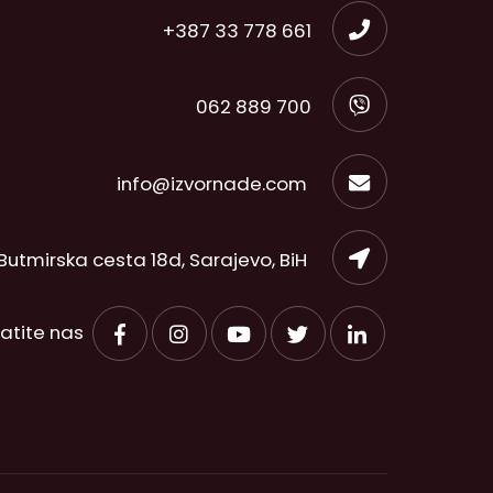
+387 33 778 661
062 889 700
info@izvornade.com
Butmirska cesta 18d, Sarajevo, BiH
ratite nas