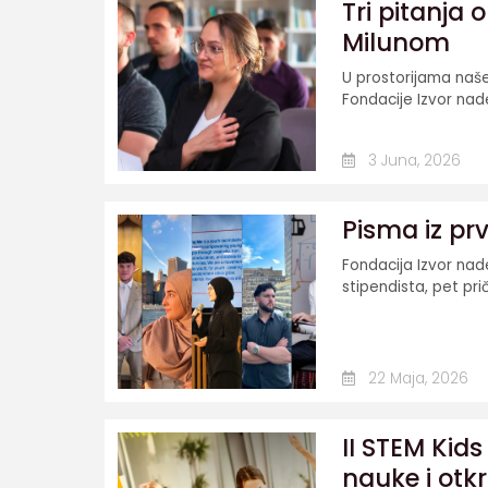
Tri pitanja 
Milunom
U prostorijama naše
Fondacije Izvor nade
3 Juna, 2026
Pisma iz pr
Fondacija Izvor na
stipendista, pet prič
22 Maja, 2026
II STEM Kid
nauke i otkr