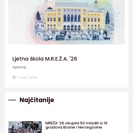
Ljetna škola M.R.E.Ž.A. '26
Apliciraj ...
7 Jula, 2026
Najčitanije
MREŽA ’26 okupila 50 mladih iz 19
gradova Bosne i Hercegovine