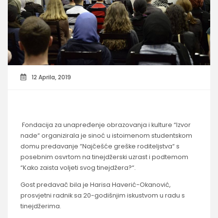
12 Aprila, 2019
Fondacija za unapređenje obrazovanja i kulture “Izvor
nade“ organizirala je sinoć u istoimenom studentskom
domu predavanje “Najčešće greške roditeljstva“ s
posebnim osvrtom na tinejdžerski uzrast i podtemom
“Kako zaista voljeti svog tinejdžera?“.
Gost predavač bila je Harisa Haverić-Okanović,
prosvjetni radnik sa 20-godišnjim iskustvom u radu s
tinejdžerima.