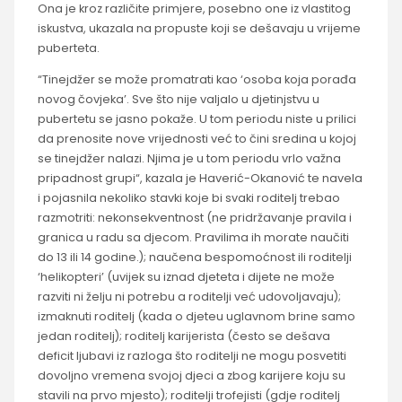
Ona je kroz različite primjere, posebno one iz vlastitog
iskustva, ukazala na propuste koji se dešavaju u vrijeme
puberteta.
“Tinejdžer se može promatrati kao ‘osoba koja porađa
novog čovjeka’. Sve što nije valjalo u djetinjstvu u
pubertetu se jasno pokaže. U tom periodu niste u prilici
da prenosite nove vrijednosti već to čini sredina u kojoj
se tinejdžer nalazi. Njima je u tom periodu vrlo važna
pripadnost grupi“, kazala je Haverić-Okanović te navela
i pojasnila nekoliko stavki koje bi svaki roditelj trebao
razmotriti: nekonsekventnost (ne pridržavanje pravila i
granica u radu sa djecom. Pravilima ih morate naučiti
do 13 ili 14 godine.); naučena bespomoćnost ili roditelji
‘helikopteri’ (uvijek su iznad djeteta i dijete ne može
razviti ni želju ni potrebu a roditelji već udovoljavaju);
izmaknuti roditelj (kada o djeteu uglavnom brine samo
jedan roditelj); roditelj karijerista (često se dešava
deficit ljubavi iz razloga što roditelji ne mogu posvetiti
dovoljno vremena svojoj djeci a zbog karijere koju su
stavili na prvo mjesto); roditelji trofejisti (gdje roditelj