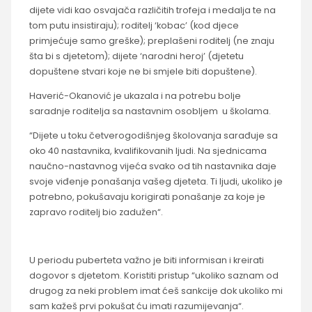
dijete vidi kao osvajača različitih trofeja i medalja te na
tom putu insistiraju); roditelj ‘kobac’ (kod djece
primjećuje samo greške); preplašeni roditelj (ne znaju
šta bi s djetetom); dijete ‘narodni heroj’ (djetetu
dopuštene stvari koje ne bi smjele biti dopuštene).
Haverić-Okanović je ukazala i na potrebu bolje
saradnje roditelja sa nastavnim osobljem u školama.
“Dijete u toku četverogodišnjeg školovanja sarađuje sa
oko 40 nastavnika, kvalifikovanih ljudi. Na sjednicama
naučno-nastavnog vijeća svako od tih nastavnika daje
svoje viđenje ponašanja vašeg djeteta. Ti ljudi, ukoliko je
potrebno, pokušavaju korigirati ponašanje za koje je
zapravo roditelj bio zadužen“.
U periodu puberteta važno je biti informisan i kreirati
dogovor s djetetom. Koristiti pristup “ukoliko saznam od
drugog za neki problem imat ćeš sankcije dok ukoliko mi
sam kažeš prvi pokušat ću imati razumijevanja“.