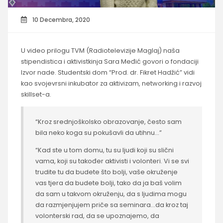
10 Decembra, 2020
U video prilogu TVM (Radiotelevizije Maglaj) naša
stipendistica i aktivistkinja Sara Međić govori o fondaciji
Izvor nade. Studentski dom “Prod. dr. Fikret Hadžić” vidi
kao svojevrsni inkubator za aktivizam, networking i razvoj
skillset-a.
“Kroz srednjoškolsko obrazovanje, često sam
bila neko koga su pokušavli da utihnu…”
“Kad ste u tom domu, tu su ljudi koji su slični
vama, koji su također aktivisti i volonteri. Vi se svi
trudite tu da budete što bolji, vaše okruženje
vas tjera da budete bolji, tako da ja baš volim
da sam u takvom okruženju, da s ljudima mogu
da razmjenjujem priče sa seminara…da kroz taj
volonterski rad, da se upoznajemo, da