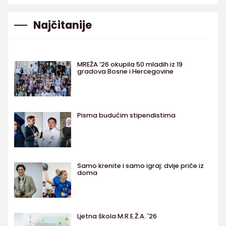
Najčitanije
MREŽA ’26 okupila 50 mladih iz 19
gradova Bosne i Hercegovine
Pisma budućim stipendistima
Samo krenite i samo igraj: dvije priče iz
doma
Ljetna škola M.R.E.Ž.A. '26