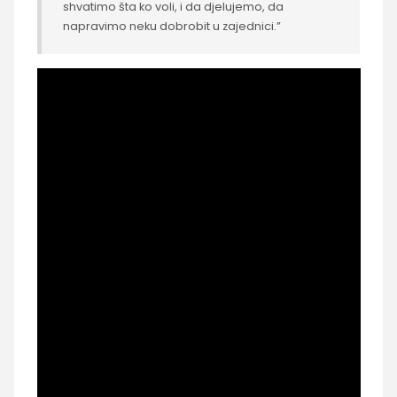
shvatimo šta ko voli, i da djelujemo, da
napravimo neku dobrobit u zajednici.”