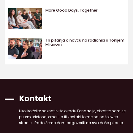
More Good Days, Together
Tri pitanja o novcu na radionici s Tonijem
Milunom
Kontakt
Ukoliko želite saznati više o radu Fondacije, obratite nam se
putem telefona, email-a ili kontakt forme na našoj web
stranici. Rado ćemo Vam odgovoriti na sva Vaša pitanja.