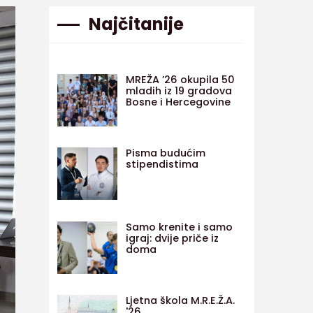
Najčitanije
MREŽA ’26 okupila 50
mladih iz 19 gradova
Bosne i Hercegovine
Pisma budućim
stipendistima
Samo krenite i samo
igraj: dvije priče iz
doma
Ljetna škola M.R.E.Ž.A.
'26