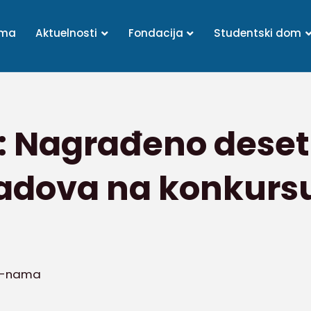
ama
Aktuelnosti
Fondacija
Studentski dom
: Nagrađeno deset 
radova na konkurs
o-nama