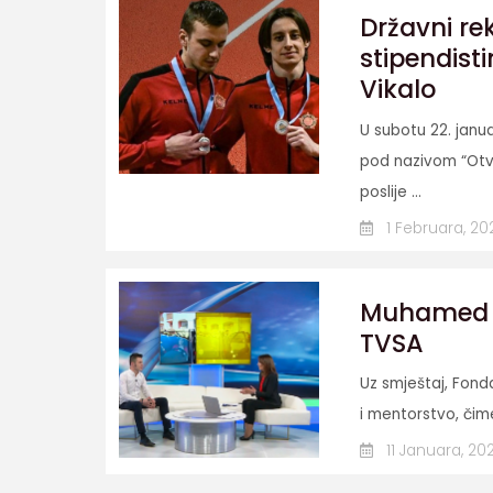
Državni re
stipendist
Vikalo
U subotu 22. jan
pod nazivom “Otv
poslije ...
1 Februara, 20
Muhamed D
TVSA
Uz smještaj, Fond
i mentorstvo, čime
11 Januara, 20