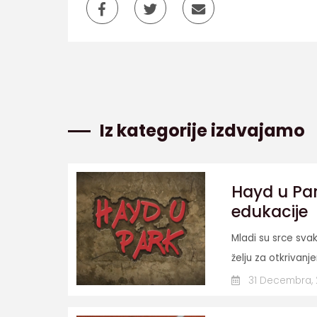
Iz kategorije izdvajamo
Hayd u Par
edukacije
Mladi su srce svak
želju za otkrivanj
31 Decembra,