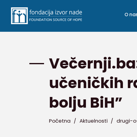
O n
Večernji.ba
učeničkih 
bolju BiH”
Početna
/
Aktuelnosti
/
drugi-