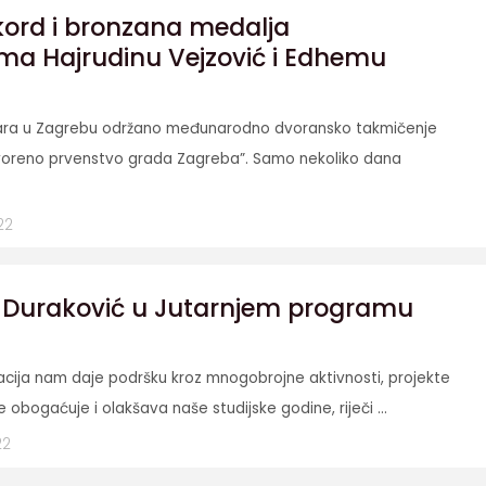
kord i bronzana medalja
ima Hajrudinu Vejzović i Edhemu
uara u Zagrebu održano međunarodno dvoransko takmičenje
oreno prvenstvo grada Zagreba”. Samo nekoliko dana
22
uraković u Jutarnjem programu
acija nam daje podršku kroz mnogobrojne aktivnosti, projekte
 obogaćuje i olakšava naše studijske godine, riječi ...
22