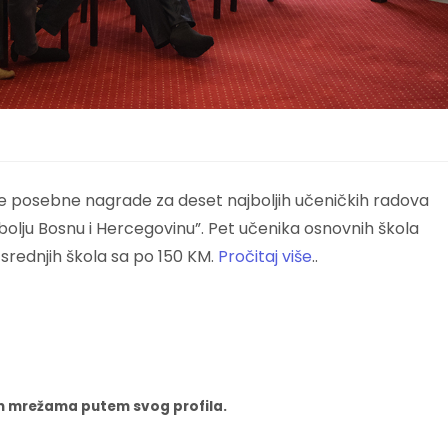
a je posebne nagrade za deset najboljih učeničkih radova
 bolju Bosnu i Hercegovinu”. Pet učenika osnovnih škola
srednjih škola sa po 150 KM.
Pročitaj više
..
nim mrežama putem svog profila.