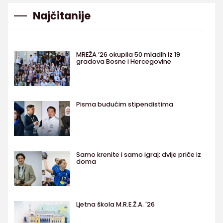
Najčitanije
MREŽA ’26 okupila 50 mladih iz 19
gradova Bosne i Hercegovine
Pisma budućim stipendistima
Samo krenite i samo igraj: dvije priče iz
doma
Ljetna škola M.R.E.Ž.A. '26