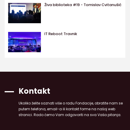
Živa biblioteka #19 - Tomislav Cvitanušić
IT Reboot Travnik
Kontakt
Ukoliko želite saznati više o radu Fondacije, obratite nam se
putem telefona, email-a ili kontakt forme na našoj web
stranici. Rado ćemo Vam odgovoriti na sva Vaša pitanja.