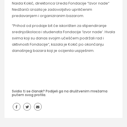
Naida Kokić, direktorica Ureda Fondacije “Izvor nade“
Nedžarići izrazila je zadovoljstvo upriličenim
predavanjem i organiziranim bazarom.
“Prihod od prodaje bit će iskorišten za stipendiranje
srednjoškolaca i studenata Fondacije ‘Izvor nade’. Hvala
svima koji su danas svojim učešćem podržali rad i
aktivnosti Fondacije“, kazala je Kokić po okončanju
današnjeg bazara koji je ocijenila uspješnim.
Svidio ti se članak? Podijeli ga na društvenim mrežama
putem svog profila.