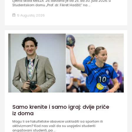
Ljetna škola MREŽA ’26 održana je od 25. do 30. jula 2026. u
Studentskom domu „Prof. dr. Fikret Hadžić” na ...
5 Augusta, 2026
Samo krenite i samo igraj: dvije priče
iz doma
Mogu li se fakultetske obaveze uskladiti sa sportom ili
aktivizmom? Kod nas važi da su uspješni studenti
angažovani studenti, pa ...