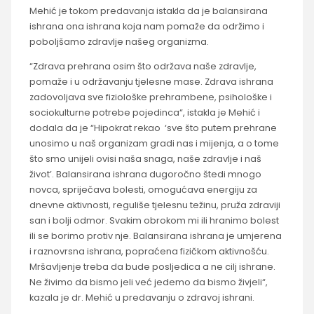
Mehić je tokom predavanja istakla da je balansirana
ishrana ona ishrana koja nam pomaže da održimo i
poboljšamo zdravlje našeg organizma.
“Zdrava prehrana osim što održava naše zdravlje,
pomaže i u održavanju tjelesne mase. Zdrava ishrana
zadovoljava sve fiziološke prehrambene, psihološke i
sociokulturne potrebe pojedinca“, istakla je Mehić i
dodala da je “Hipokrat rekao ‘sve što putem prehrane
unosimo u naš organizam gradi nas i mijenja, a o tome
što smo unijeli ovisi naša snaga, naše zdravlje i naš
život’. Balansirana ishrana dugoročno štedi mnogo
novca, spriječava bolesti, omogućava energiju za
dnevne aktivnosti, reguliše tjelesnu težinu, pruža zdraviji
san i bolji odmor. Svakim obrokom mi ili hranimo bolest
ili se borimo protiv nje. Balansirana ishrana je umjerena
i raznovrsna ishrana, popraćena fizičkom aktivnošću.
Mršavljenje treba da bude posljedica a ne cilj ishrane.
Ne živimo da bismo jeli već jedemo da bismo živjeli“,
kazala je dr. Mehić u predavanju o zdravoj ishrani.