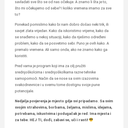
savladati sve što se od nas očekuje. A znamo li šta je to,
što mi očekujemo od sebe? I koliko vremena imamo za sve
to?
Ponekad pomislimo kako bi nam dobro došao neki trik, ili
savjet zlata vrijedan. Kako da iskoristimo vrijeme, kako da
se snađemo u nekoj situaciji, kako da riješimo određeni
problem, kako da se posvetimo sebi. Puno je ovih kako. A
premalo vremena. Ali samo onda, ako ne znamo kako ga
koristiti.
Pred vama je program koji ima za cilj pružiti
srednjoškolcima i srednjoškolkama razne tehnike
samopomoći. Način da se nose sa svim izazovima
svakodnevnice i u svemu tome dostignu svoje pune
potencijale.
Nedjelja povjerenja je mjesto gdje svi pripadamo. Sa svim
svojim strahovima, borbama, željama, mislima, idejama,
potrebama, iskustvima i podugačak je red. Ima mjesta i
za tebe. HEJ TI, dođi, zabavi se, uči i rasti!