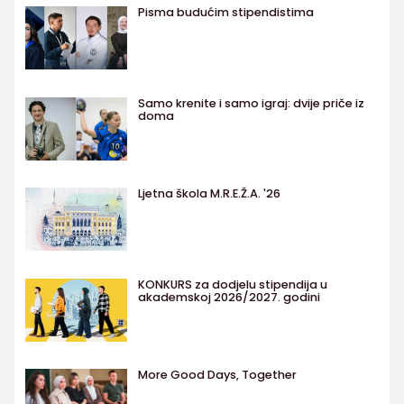
Pisma budućim stipendistima
Samo krenite i samo igraj: dvije priče iz
doma
Ljetna škola M.R.E.Ž.A. '26
KONKURS za dodjelu stipendija u
akademskoj 2026/2027. godini
More Good Days, Together