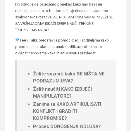
Prirodno je da osjećamo ponekad kako nas baš i ne
razumiju, da nam treba dodatnih vještina da savladamo
svakodnevne izazove. Ali, NISI SAM I NISI SAMA! POVEŽI SE
SA VRŠNJACIMA! ISKAŽI SEBE! NAUČI TEHNIKE
“PREŽIVLJAVANJA”!
Teen Talks predstavlja pomoć djeci i roditeljima kako
prepoznati uzroke i nastanak konflikta/problema, te
ovladati tehnikama kako ih artikulisati i prevladati.
Želite saznati kako SE NIŠTA NE
PODRAZUMJEVA?
Želiš naučiti KAKO IZBJEĆI
MANIPULATORE?
Zanima te KAKO ARTIKULISATI
KONFLIKT I GRADITI
KOMPROMISE?
Proces DONOŠENJA ODLUKA?