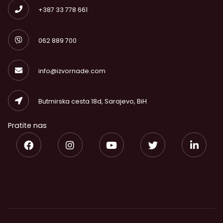
+387 33 778 661
062 889 700
info@izvornade.com
Butmirska cesta 18d, Sarajevo, BiH
Pratite nas