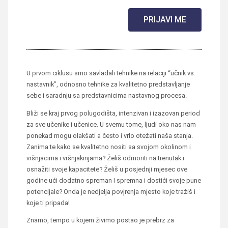
PRIJAVI ME
U prvom ciklusu smo savladali tehnike na relaciji “učnik vs.
nastavnik”, odnosno tehnike za kvalitetno predstavljanje
sebe i saradnju sa predstavnicima nastavnog procesa.
Bliži se kraj prvog polugodišta, intenzivan i izazovan period
za sve učenike i učenice. U svemu tome, ljudi oko nas nam
ponekad mogu olakšati a često i vrlo otežati naša stanja.
Zanima te kako se kvalitetno nositi sa svojom okolinom i
vršnjacima i vršnjakinjama? Želiš odmoriti na trenutak i
osnažiti svoje kapacitete? Želiš u posjednji mjesec ove
godine ući dodatno spreman I spremna i dostići svoje pune
potencijale? Onda je nedjelja povjrenja mjesto koje tražiš i
koje ti pripada!
Znamo, tempo u kojem živimo postao je prebrz za