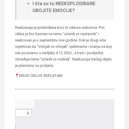
I šta su to NEEKSPLODIRANE
UBOJITE EMOCIJE?
Realizacija je predviđena kroz tri ciklusa radionica. Prvi
ciklus je bio baziran na temu “učenik vs nastavnik” i
realizovan je u septembru ove godine. Dok je drugi više
orjentisan ka “vršnjak vs vršnjak” vještinama i znanju na koji
vas pozivamo u nedjelju 4.12.2022., a treći i posljednji
obrađuje teme “učenik vs roditelj”. Realizacija trećeg dijela
je planirana na proljeća.
DRUGI CIKLUS: BEPLATAN!