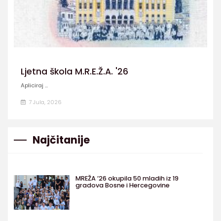
Ljetna škola M.R.E.Ž.A. '26
Apliciraj ...
7 Jula, 2026
Najčitanije
MREŽA ’26 okupila 50 mladih iz 19
gradova Bosne i Hercegovine