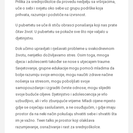
Prilika za srednjoškolce da provedu nedjelju sa vršnjacima,
uče o sebi i svijetu oko sebe uz grupu podrške koja
prihvata, razumije i podstiče na izvrsnost.
U pubertetu se uče ili stiču obrasci ponašanja koji nas prate
čitav život. U pubertetu se pokaže sve što nije valjalo u
djetinjstvu.
Dok učimo upravljati i rješavati probleme u svakodnevnom
životu, nerijetko doživljavamo stres. Osim toga, mnoga
djeca i adolescenti također se nose s utjecajem traume.
Savjetovanje, grupne edukacije mogu pomoći mladima da
bolje razumiju svoje emocije, mogu naučiti zdrave načine
nošenja sa stresom, mogu poboljšati svoje
samopouzdanje i izgraditi čvrste odnose, mogu slijediti
svoje buduće ciljeve. Djetinjstvo i adolescencija je vrlo
uzbudljivo, ali i vrlo zbunjujuće vrijeme. Mladi cijene mjesto
gdje se osjećaju saslušanim, a ne osuđujućim, i gdje imaju
prostor da na neki način pokušaju shvatiti sebe i shvatiti šta
im je važno. Teen talks je prostor koji olakšava
razumjevanje, osnaživanje i rast za srednjoškolce.