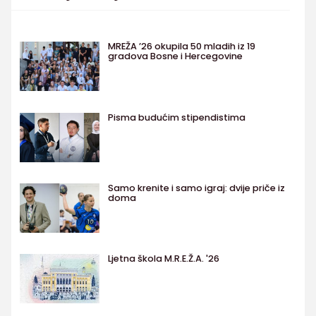
MREŽA ’26 okupila 50 mladih iz 19
gradova Bosne i Hercegovine
Pisma budućim stipendistima
Samo krenite i samo igraj: dvije priče iz
doma
Ljetna škola M.R.E.Ž.A. '26