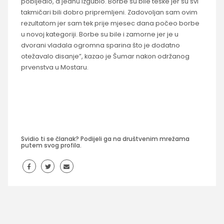
pobijedio, a jednu izgubio. Borbe su bile teške jer su svi
takmičari bili dobro pripremljeni. Zadovoljan sam ovim
rezultatom jer sam tek prije mjesec dana počeo borbe
u novoj kategoriji. Borbe su bile i zamorne jer je u
dvorani vladala ogromna sparina što je dodatno
otežavalo disanje”, kazao je Šumar nakon održanog
prvenstva u Mostaru.
Svidio ti se članak? Podijeli ga na društvenim mrežama
putem svog profila.