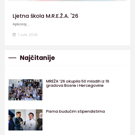
Ljetna škola M.R.E.Ž.A. '26
Apliciraj ...
7 Jula, 2026
Najčitanije
MREŽA ’26 okupila 50 mladih iz 19
gradova Bosne i Hercegovine
Pisma budućim stipendistima