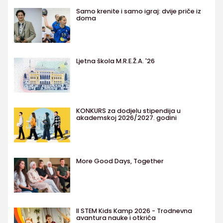
Samo krenite i samo igraj: dvije priče iz
doma
Ljetna škola M.R.E.Ž.A. '26
KONKURS za dodjelu stipendija u
akademskoj 2026/2027. godini
More Good Days, Together
II STEM Kids Kamp 2026 - Trodnevna
avantura nauke i otkrića