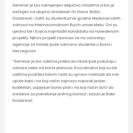
Seminar je bio namijenjen isključivo mladima a bio je
sačinjen od ukupno dvadeset i tri člana. Bašić,
Dizdarević i Safić su studenti prve godine Međunarodnih
odnosa na Internacionalnom Burch univerzitetu. Oni su
ujedno bili i trojica najmlađih kandidata na navedenom
projektu. Njihov projekt zasnivao se na osnivanju
agencije za mlade ljude odnosno studente u Bosni i
Hercegovini.
“Seminar je bio odlična prilika da mladi ljudi pokušaju i
ostvare neke od biznis planova. Koordinatori koji su bili
odlična podrška tokom rada su upravo nastojali da nas
upute kako i na koji način zapravo napisati jedan
kvalitetan, uspješan biznis plan i na koji način doći do
sredstva za pokretanje jednog biznisa“, kazao je Bakir
Dizdarević.