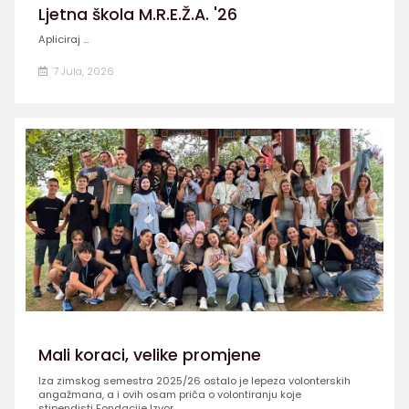
Ljetna škola M.R.E.Ž.A. '26
Apliciraj ...
7 Jula, 2026
Mali koraci, velike promjene
Iza zimskog semestra 2025/26 ostalo je lepeza volonterskih
angažmana, a i ovih osam priča o volontiranju koje
stipendisti Fondacije Izvor ...