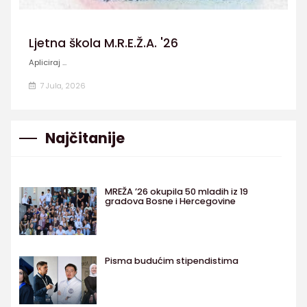
Ljetna škola M.R.E.Ž.A. '26
Apliciraj ...
7 Jula, 2026
Najčitanije
MREŽA ’26 okupila 50 mladih iz 19
gradova Bosne i Hercegovine
Pisma budućim stipendistima