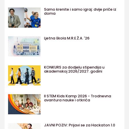
Samo krenite i samo igraj: dvije priče iz
doma
Ljetna škola M.R.E.Ž.A. '26
KONKURS za dodjelu stipendija u
akademskoj 2026/2027. godini
II STEM Kids Kamp 2026 - Trodnevna
avantura nauke i otkrića
JAVNI POZIV: Prijavi se za Hackaton 1.0