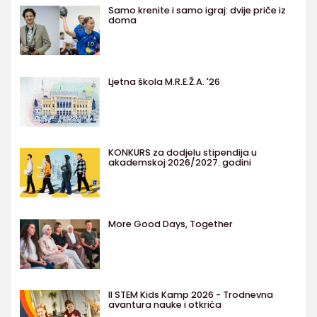
Samo krenite i samo igraj: dvije priče iz
doma
Ljetna škola M.R.E.Ž.A. '26
KONKURS za dodjelu stipendija u
akademskoj 2026/2027. godini
More Good Days, Together
II STEM Kids Kamp 2026 - Trodnevna
avantura nauke i otkrića