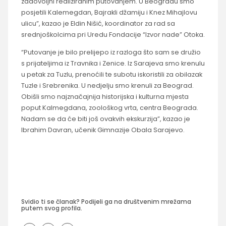
zadovoljni realiziranim putovanjem. U Beogradu smo
posjetili Kalemegdan, Bajrakli džamiju i Knez Mihajlovu
ulicu”, kazao je Eldin Nišić, koordinator za rad sa
srednjoškolcima pri Uredu Fondacije “Izvor nade” Otoka.
“Putovanje je bilo prelijepo iz razloga što sam se družio
s prijateljima iz Travnika i Zenice. Iz Sarajeva smo krenulu
u petak za Tuzlu, prenoćili te subotu iskoristili za obilazak
Tuzle i Srebrenika. U nedjelju smo krenuli za Beograd.
Obišli smo najznačajnija historijska i kulturna mjesta
poput Kalmegdana, zoološkog vrta, centra Beograda.
Nadam se da će biti još ovakvih ekskurzija”, kazao je
Ibrahim Davran, učenik Gimnazije Obala Sarajevo.
Svidio ti se članak? Podijeli ga na društvenim mrežama
putem svog profila.