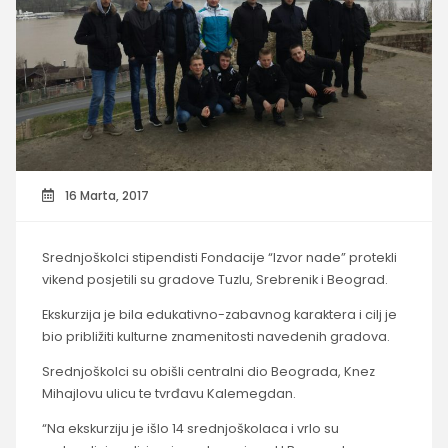
16 Marta, 2017
Srednjoškolci stipendisti Fondacije “Izvor nade” protekli
vikend posjetili su gradove Tuzlu, Srebrenik i Beograd.
Ekskurzija je bila edukativno-zabavnog karaktera i cilj je
bio približiti kulturne znamenitosti navedenih gradova.
Srednjoškolci su obišli centralni dio Beograda, Knez
Mihajlovu ulicu te tvrđavu Kalemegdan.
“Na ekskurziju je išlo 14 srednjoškolaca i vrlo su