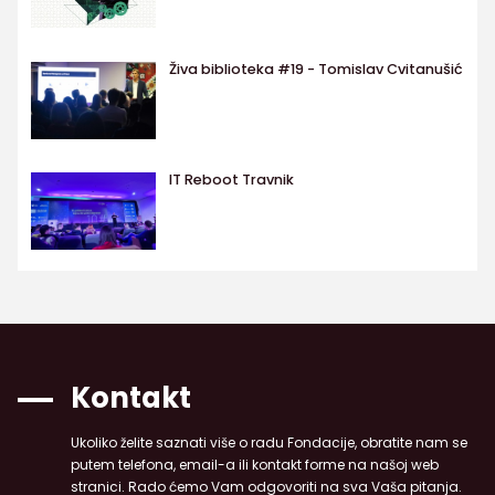
Živa biblioteka #19 - Tomislav Cvitanušić
IT Reboot Travnik
Kontakt
Ukoliko želite saznati više o radu Fondacije, obratite nam se
putem telefona, email-a ili kontakt forme na našoj web
stranici. Rado ćemo Vam odgovoriti na sva Vaša pitanja.