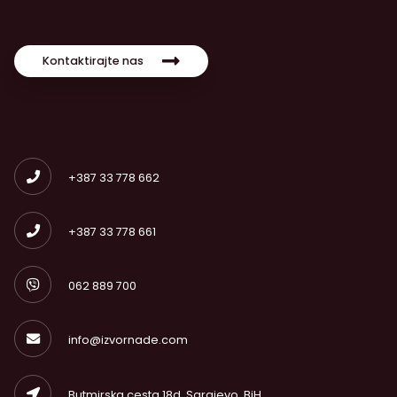
Kontaktirajte nas
+387 33 778 662
+387 33 778 661
062 889 700
info@izvornade.com
Butmirska cesta 18d, Sarajevo, BiH