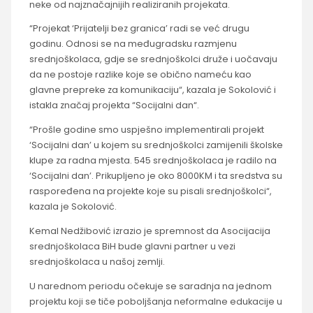
neke od najznačajnijih realiziranih projekata.
“Projekat ‘Prijatelji bez granica’ radi se već drugu
godinu. Odnosi se na međugradsku razmjenu
srednjoškolaca, gdje se srednjoškolci druže i uočavaju
da ne postoje razlike koje se obično nameću kao
glavne prepreke za komunikaciju“, kazala je Sokolović i
istakla značaj projekta “Socijalni dan“.
“Prošle godine smo uspješno implementirali projekt
‘Socijalni dan’ u kojem su srednjoškolci zamijenili školske
klupe za radna mjesta. 545 srednjoškolaca je radilo na
‘Socijalni dan’. Prikupljeno je oko 8000KM i ta sredstva su
raspoređena na projekte koje su pisali srednjoškolci“,
kazala je Sokolović.
Kemal Nedžibović izrazio je spremnost da Asocijacija
srednjoškolaca BiH bude glavni partner u vezi
srednjoškolaca u našoj zemlji.
U narednom periodu očekuje se saradnja na jednom
projektu koji se tiče poboljšanja neformalne edukacije u