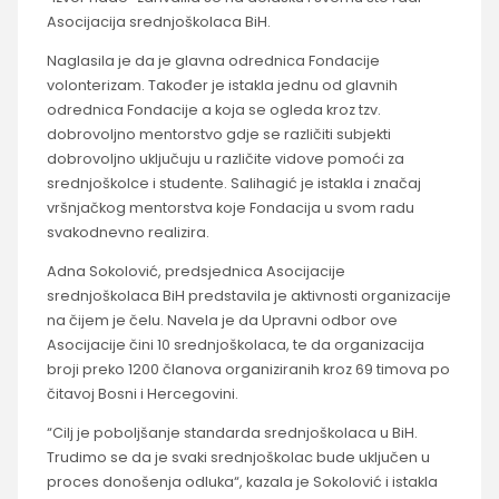
Asocijacija srednjoškolaca BiH.
Naglasila je da je glavna odrednica Fondacije
volonterizam. Također je istakla jednu od glavnih
odrednica Fondacije a koja se ogleda kroz tzv.
dobrovoljno mentorstvo gdje se različiti subjekti
dobrovoljno uključuju u različite vidove pomoći za
srednjoškolce i studente. Salihagić je istakla i značaj
vršnjačkog mentorstva koje Fondacija u svom radu
svakodnevno realizira.
Adna Sokolović, predsjednica Asocijacije
srednjoškolaca BiH predstavila je aktivnosti organizacije
na čijem je čelu. Navela je da Upravni odbor ove
Asocijacije čini 10 srednjoškolaca, te da organizacija
broji preko 1200 članova organiziranih kroz 69 timova po
čitavoj Bosni i Hercegovini.
“Cilj je poboljšanje standarda srednjoškolaca u BiH.
Trudimo se da je svaki srednjoškolac bude uključen u
proces donošenja odluka“, kazala je Sokolović i istakla