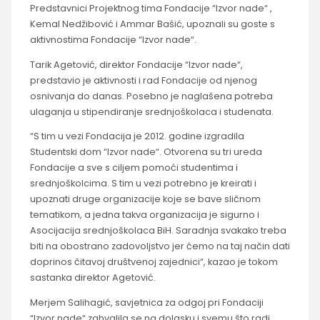
Predstavnici Projektnog tima Fondacije “Izvor nade“ ,
Kemal Nedžibović i Ammar Bašić, upoznali su goste s
aktivnostima Fondacije “Izvor nade“.
Tarik Agetović, direktor Fondacije “Izvor nade“,
predstavio je aktivnosti i rad Fondacije od njenog
osnivanja do danas. Posebno je naglašena potreba
ulaganja u stipendiranje srednjoškolaca i studenata.
“S tim u vezi Fondacija je 2012. godine izgradila
Studentski dom “Izvor nade“. Otvorena su tri ureda
Fondacije a sve s ciljem pomoći studentima i
srednjoškolcima. S tim u vezi potrebno je kreirati i
upoznati druge organizacije koje se bave sličnom
tematikom, a jedna takva organizacija je sigurno i
Asocijacija srednjoškolaca BiH. Saradnja svakako treba
biti na obostrano zadovoljstvo jer ćemo na taj način dati
doprinos čitavoj društvenoj zajednici“, kazao je tokom
sastanka direktor Agetović.
Merjem Salihagić, savjetnica za odgoj pri Fondaciji
“Izvor nade“ zahvalila se na dolasku i svemu što radi