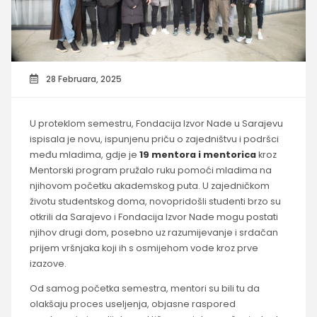
28 Februara, 2025
U proteklom semestru, Fondacija Izvor Nade u Sarajevu
ispisala je novu, ispunjenu priču o zajedništvu i podršci
među mladima, gdje je
19 mentora i mentorica
kroz
Mentorski program pružalo ruku pomoći mladima na
njihovom početku akademskog puta.
U zajedničkom
životu studentskog doma, novopridošli studenti brzo su
otkrili da Sarajevo i Fondacija Izvor Nade mogu postati
njihov drugi dom, posebno uz razumijevanje i srdačan
prijem vršnjaka koji ih s osmijehom vode kroz prve
izazove.
Od samog početka semestra, mentori su bili tu da
olakšaju proces useljenja, objasne raspored