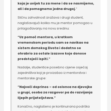
koja je uvijek tu za mene i da se nasmijemo,
ali i da pomognemo jedna drugoj.
“
Sličnu zahvalnost izražava i drugi student,
naglašavajući koliko mu je mentor pomogao u
prilagođavanju na novu sredinu:
“Uz pomoć mentora, u kratkom
vremenskom periodu sam se navikao na
sistem domskog života i dodatno se
ohrabrio za ostale izazove koje donose
predstojeći ispiti.”
Nadalje, studentice posebno cijene osjećaj
zajedništva koji je proizašao iz mentorstva i
mentorske grupe:
“Najveći doprinos – od oslonca na djevojke
u grupi, osoba za razgovor pa do razvijanja
lijepih prijateljstava.”
Konačno, naglašeno je kontinuirana podrška