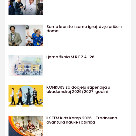
Samo krenite i samo igraj: dvije priče iz
doma
Ljetna škola M.R.E.Ž.A. '26
KONKURS za dodjelu stipendija u
akademskoj 2026/2027. godini
II STEM Kids Kamp 2026 - Trodnevna
avantura nauke i otkrića