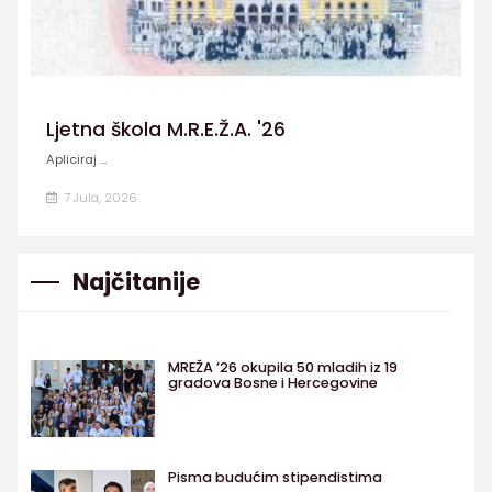
Ljetna škola M.R.E.Ž.A. '26
Apliciraj ...
7 Jula, 2026
Najčitanije
MREŽA ’26 okupila 50 mladih iz 19
gradova Bosne i Hercegovine
Pisma budućim stipendistima