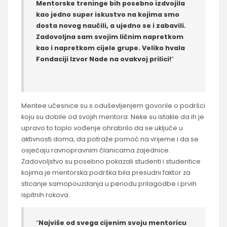
Mentorske treninge bih posebno izdvojila
kao jedno super iskustvo na kojima smo
dosta novog naučili, a ujedno se i zabavili.
Zadovoljna sam svojim ličnim napretkom
kao i napretkom cijele grupe. Veliko hvala
Fondaciji Izvor Nade na ovakvoj prilici!
”
Mentee učesnice su s oduševljenjem govorile o podršci
koju su dobile od svojih mentora. Neke su istakle da ih je
upravo to toplo vođenje ohrabrilo da se uključe u
aktivnosti doma, da potraže pomoć na vrijeme i da se
osjećaju ravnopravnim članicama zajednice.
Zadovoljstvo su posebno pokazali studenti i studentice
kojima je mentorska podrška bila presudni faktor za
sticanje samopouzdanja u periodu prilagodbe i prvih
ispitnih rokova.
“
Najviše od svega cijenim svoju mentoricu