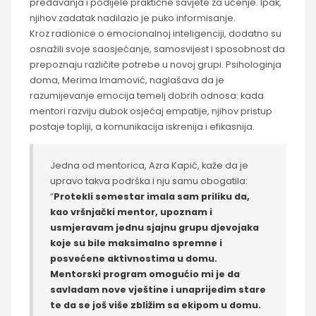
predavanja i podijele praktične savjete za učenje. Ipak,
njihov zadatak nadilazio je puko informisanje.
Kroz radionice o emocionalnoj inteligenciji, dodatno su
osnažili svoje saosjećanje, samosvijest i sposobnost da
prepoznaju različite potrebe u novoj grupi. Psihologinja
doma, Merima Imamović, naglašava da je
razumijevanje emocija temelj dobrih odnosa: kada
mentori razviju dubok osjećaj empatije, njihov pristup
postaje topliji, a komunikacija iskrenija i efikasnija.
Jedna od mentorica, Azra Kapić, kaže da je
upravo takva podrška i nju samu obogatila:
“
Protekli semestar imala sam priliku da,
kao vršnjački mentor, upoznam i
usmjeravam jednu sjajnu grupu djevojaka
koje su bile maksimalno spremne i
posvećene aktivnostima u domu.
Mentorski program omogućio mi je da
savladam nove vještine i unaprijedim stare
te da se još više zbližim sa ekipom u domu.