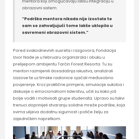
mentora koji omogućavaju lakšu integraciju u
obrazovni sistem:
“Podrška mentora nikada nije izostala te
sam se zahvaljujući tome lakše uklopila u
savremeni obrazovni sistem.”
Pored svakodnevnih susreta i razgovora, Fondacija
Izvor Nade je u februaru organizirala i obuku u
prelijepom ambijentu Tarčin Forest Resorta. Tu su
mentori razmijenili dosadašnja iskustva, analizirali
izazove te uz timske radionice ojačali međusobno
povjerenje. Kroz praktične primjere, simulacije sukoba i
diskusije o emocionalnom liderstvu, učili su kako još
bolje voditi i motivisati grupe studenata. Upravo su takvi
trenuci doprinijeli stvaranju solidne mreže podrške, koja
svima ulijeva dodatnu sigurnost i potiče želju za
zajedničkim napretkom.