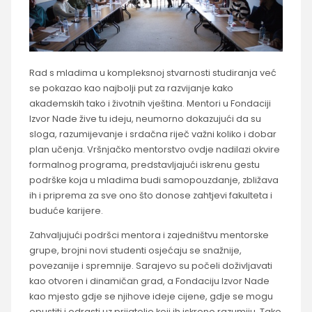
Rad s mladima u kompleksnoj stvarnosti studiranja već
se pokazao kao najbolji put za razvijanje kako
akademskih tako i životnih vještina. Mentori u Fondaciji
Izvor Nade žive tu ideju, neumorno dokazujući da su
sloga, razumijevanje i srdačna riječ važni koliko i dobar
plan učenja. Vršnjačko mentorstvo ovdje nadilazi okvire
formalnog programa, predstavljajući iskrenu gestu
podrške koja u mladima budi samopouzdanje, zbližava
ih i priprema za sve ono što donose zahtjevi fakulteta i
buduće karijere.
Zahvaljujući podršci mentora i zajedništvu mentorske
grupe, brojni novi studenti osjećaju se snažnije,
povezanije i spremnije. Sarajevo su počeli doživljavati
kao otvoren i dinamičan grad, a Fondaciju Izvor Nade
kao mjesto gdje se njihove ideje cijene, gdje se mogu
opustiti i odrasti uz prijatelje koji ih iskreno razumiju. Tako