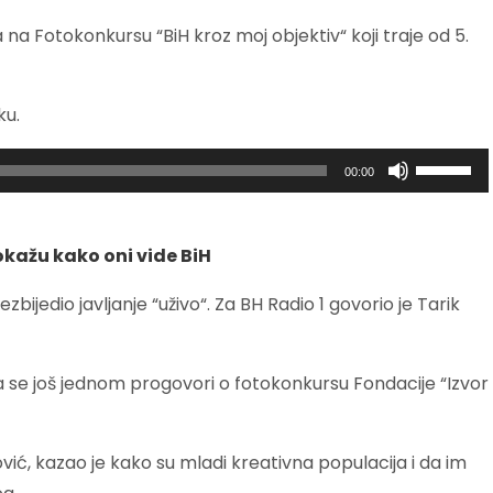
a na Fotokonkursu “BiH kroz moj objektiv“ koji traje od 5.
ku.
Koristite
00:00
Gore/Dol
strelice
za
okažu kako oni vide BiH
pojačava
ili
bijedio javljanje “uživo“. Za BH Radio 1 govorio je Tarik
smanjivan
tona.
a da se još jednom progovori o fotokonkursu Fondacije “Izvor
ović, kazao je kako su mladi kreativna populacija i da im