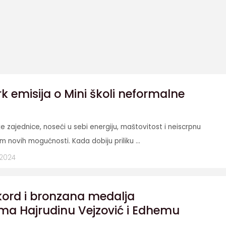
k emisija o Mini školi neformalne
e zajednice, noseći u sebi energiju, maštovitost i neiscrpnu
em novih mogućnosti. Kada dobiju priliku ...
 2024
kord i bronzana medalja
ima Hajrudinu Vejzović i Edhemu