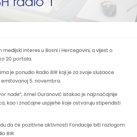
edijski interes u Bosni i Hercegovini, a vijest o
ko 20 portala.
a je ponudio Radio BIR koji je za svoje slušaoce
iji emitovanoj 5. novembra.
vor nade“, Amel Duranović istakao je najznačajnije
ca, kao i značajne uspjehe koje ostvaruju stipendisti
nadu da će pozitivne aktivnosti Fondacije biti razlogom
io BIR.