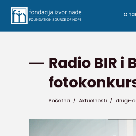
O n
Radio BIR i B
fotokonkurs
Početna
/
Aktuelnosti
/
drugi-