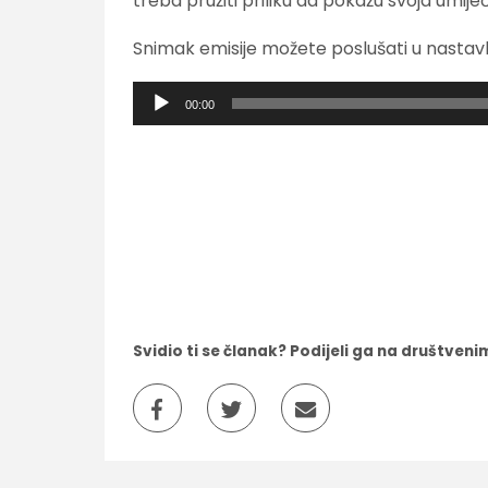
treba pružiti priliku da pokažu svoja umije
Snimak emisije možete poslušati u nastav
Audio
00:00
Player
Svidio ti se članak? Podijeli ga na društve