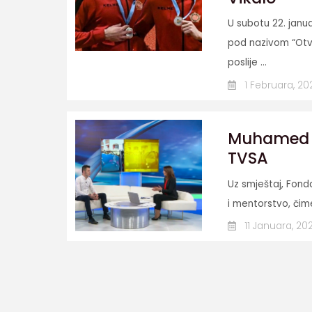
U subotu 22. jan
pod nazivom “Otv
poslije ...
1 Februara, 20
Muhamed D
TVSA
Uz smještaj, Fond
i mentorstvo, čime
11 Januara, 20