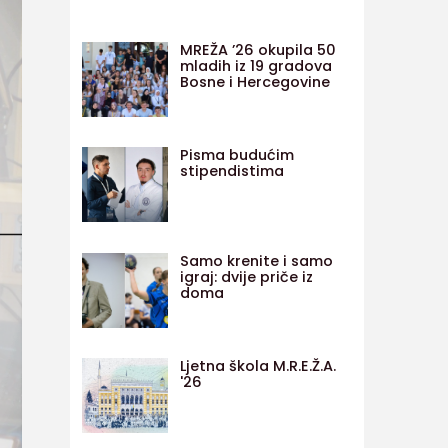
MREŽA ’26 okupila 50
mladih iz 19 gradova
Bosne i Hercegovine
Pisma budućim
stipendistima
Samo krenite i samo
igraj: dvije priče iz
doma
Ljetna škola M.R.E.Ž.A.
'26