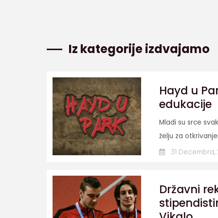
Iz kategorije izdvajamo
Hayd u Par
edukacije
Mladi su srce svak
želju za otkrivanj
31 Decembra,
Državni re
stipendist
Vikalo