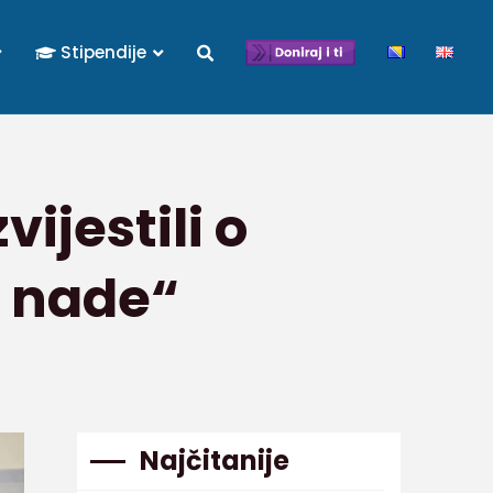
Stipendije
vijestili o
r nade“
Najčitanije