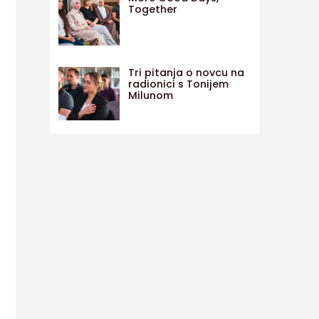
Together
Tri pitanja o novcu na
radionici s Tonijem
Milunom
e
nje
je