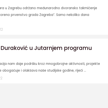
uara u Zagrebu održano međunarodno dvoransko takmičenje
oreno prvenstvo grada Zagreba”. Samo nekoliko dana
22
uraković u Jutarnjem programu
acija nam daje podršku kroz mnogobrojne aktivnosti, projekte
 obogaćuje i olakšava naše studijske godine, riječi ...
22