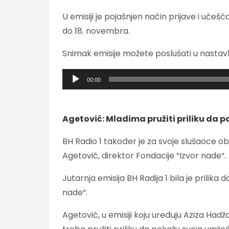
U emisiji je pojašnjen način prijave i učešć
do 18. novembra.
Snimak emisije možete poslušati u nastav
Audio
00:00
Player
Agetović: Mladima pružiti priliku da p
BH Radio 1 također je za svoje slušaoce obez
Agetović, direktor Fondacije “Izvor nade“.
Jutarnja emisija BH Radija 1 bila je prilik
nade“.
Agetović, u emisiji koju uređuju Aziza Hadž