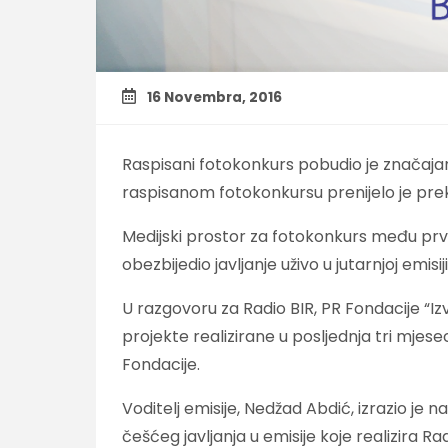
16 Novembra, 2016
Raspisani fotokonkurs pobudio je značajan m
raspisanom fotokonkursu prenijelo je pre
Medijski prostor za fotokonkurs među prvim
obezbijedio javljanje uživo u jutarnjoj emis
U razgovoru za Radio BIR, PR Fondacije “Iz
projekte realizirane u posljednja tri mjese
Fondacije.
Voditelj emisije, Nedžad Abdić, izrazio je 
češćeg javljanja u emisije koje realizira Rad