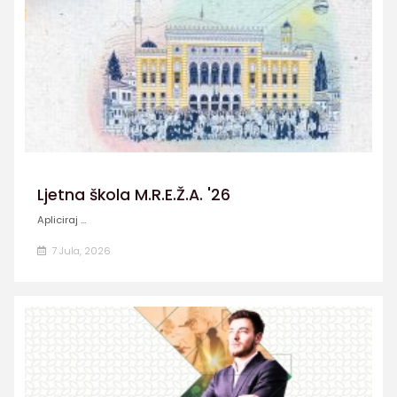
Ljetna škola M.R.E.Ž.A. '26
Apliciraj ...
7 Jula, 2026