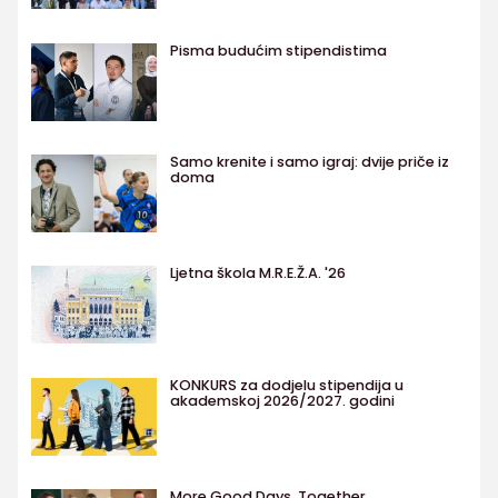
Pisma budućim stipendistima
Samo krenite i samo igraj: dvije priče iz
doma
Ljetna škola M.R.E.Ž.A. '26
KONKURS za dodjelu stipendija u
akademskoj 2026/2027. godini
More Good Days, Together