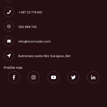
+387 33 778 661
062 889 700
info@izvornade.com
Butmirska cesta 18d, Sarajevo, BiH
Pratite nas