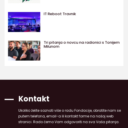
IT Reboot Travnik
Tri pitanja o novcu na radionici s Tonijem
Milunom
Kontakt
Ukoliko želite saznati više o radu Fondacije, obratite nam se
putem telefona, email-a ili kontakt forme na našoj web
stranici. Rado ćemo Vam odgovoriti na sva Vaša pitanja.