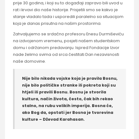
prije 30 godina, i koji su to događaji zapravo bili uvod u
rat i krvavi dio naše historije. Prisjetili smo se kakvo je
stanje vladalo tada i usporedili paralelno sa situacijom
koja je danas prisutna na našim prostorima.
Zahvaljujemo se srdačno profesoru Enesu Durmiševiću
na izdvojenom vremenu, posjeti našem studentskom
domu i održanom predavanju. Ispred Fondacije Izvor
nade želimo svima od srca čestitati Dan nezavisnosti
naše domovine.
Nije bilo nikada vojske koja je pravila Bosnu,
nije bilo političke stranke ili pokreta koji su
htjeli ili pravili Bosnu. Bosnu je stvorila
kultura, način života, često, čak bih rekao
stalno, na rubu velikih imperija. Bosna će,
ako Bog da, opstati jer Bosna je tvorevina
kulture – Dževad Karahasan.