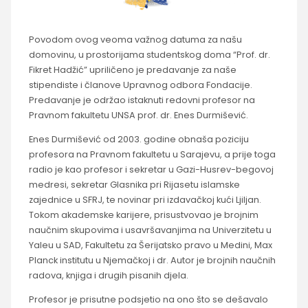
Povodom ovog veoma važnog datuma za našu
domovinu, u prostorijama studentskog doma “Prof. dr.
Fikret Hadžić” upriličeno je predavanje za naše
stipendiste i članove Upravnog odbora Fondacije.
Predavanje je održao istaknuti redovni profesor na
Pravnom fakultetu UNSA prof. dr. Enes Durmišević.
Enes Durmišević od 2003. godine obnaša poziciju
profesora na Pravnom fakultetu u Sarajevu, a prije toga
radio je kao profesor i sekretar u Gazi-Husrev-begovoj
medresi, sekretar Glasnika pri Rijasetu islamske
zajednice u SFRJ, te novinar pri izdavačkoj kući Ljiljan.
Tokom akademske karijere, prisustvovao je brojnim
naučnim skupovima i usavršavanjima na Univerzitetu u
Yaleu u SAD, Fakultetu za Šerijatsko pravo u Medini, Max
Planck institutu u Njemačkoj i dr. Autor je brojnih naučnih
radova, knjiga i drugih pisanih djela.
Profesor je prisutne podsjetio na ono što se dešavalo