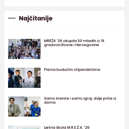
Najčitanije
MREŽA ’26 okupila 50 mladih iz 19
gradova Bosne i Hercegovine
Pisma budućim stipendistima
Samo krenite i samo igraj: dvije priče iz
doma
Ljetna škola M.R.E.Ž.A. '26