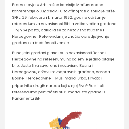
Prema savjetu Arbitražne komisije Međunarodne
konferencije o Jugoslaviji u završnoj fazi disolucije bifše
SFRJ, 29. februara i 1. marta 1992. godine održan je
referendum za nezavisnost BiH, a velika većina građana
– njih 64 posto, odlučila se za nezavisnost Bosne i
Hercegovine. Referendum je značio opredjeljivanje
građana ka budućnosti zemlje.
Punoljetni građani glasali su o nezavisnosti Bosne i
Hercegovine na referenumu na kojem je jedino pitanje
bilo: Jeste li za suverenu i nezavisnu Bosnu i
Hercegovinu, državu ravnopravnih građana, naroda
Bosne i Hercegovine – Muslimana, Srba, Hrvata i
pripadnika drugih naroda koji u njoj žive?
Rezultati
referenduma prihvaćeni su 6. marta iste godine u
Parlamentu BiH.