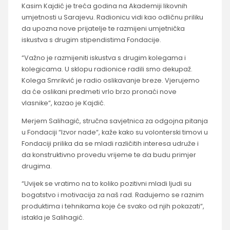
Kasim Kajdić je treća godina na Akademiji likovnih
umjetnosti u Sarajevu. Radionicu vidi kao odličnu priliku
da upozna nove prijatelje te razmijeni umjetnička
iskustva s drugim stipendistima Fondacije.
“Važno je razmijeniti iskustva s drugim kolegama i
kolegicama. U sklopu radionice radili smo dekupaž.
Kolega Smrikvić je radio oslikavanje breze. Vjerujemo
da će oslikani predmeti vrlo brzo pronaći nove
vlasnike“, kazao je Kajdić.
Merjem Salihagić, stručna savjetnica za odgojna pitanja
u Fondaciji “Izvor nade“, kaže kako su volonterski timovi u
Fondaciji prilika da se mladi različitih interesa udruže i
da konstruktivno provedu vrijeme te da budu primjer
drugima.
“Uvijek se vratimo na to koliko pozitivni mladi ljudi su
bogatstvo i motivacija za naš rad. Radujemo se raznim
produktima i tehnikama koje će svako od njih pokazati“,
istakla je Salihagić.