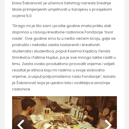
Enisa Šabanović je učenica četvrtog razreda Srednje
škole primijenjenih umjetnosti u Sarajevu s prosjekom
ocjena 5,0.
“Drago mi je što sam i prošle godine imala priliku dati
doprinos u razvoju kreativne radionice Fondacije ‘Izvor
nade’. Ove godine smo tu u nešto većem broju, gdje se
pridružilo i nekoliko zaista nadarenih i kreativnih
studenata i studentica, poput Kasima Kajdića, Ferida
Smrikvića i Fatime Hujdur, pa je sve mnogo lakše raditi u
timu. Zaista ovako produktivno provoditi vrijeme i vidjeti
rezultat je sitnica koju mi radimo u svoje slobodno
vrijeme, a usput potpomažemo radu Fondacije“, kazala
je Šabanović koja je ujedno bila i voditeljica sinoćnje
radionice.