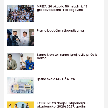
MREŽA ’26 okupila 50 mladih iz 19
gradova Bosne i Hercegovine
Pisma budućim stipendistima
Samo krenite i samo igraj: dvije priče iz
doma
Ljetna škola M.R.E.Ž.A. '26
KONKURS za dodjelu stipendija u
akademskoj 2026/2027. godini