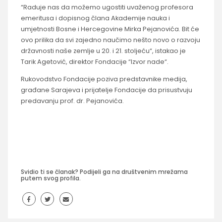
“Raduje nas da možemo ugostiti uvaženog profesora
emeritusa i dopisnog člana Akademije nauka i
umjetnosti Bosne i Hercegovine Mirka Pejanovića. Bit će
ovo prilika da svi zajedno naučimo nešto novo o razvoju
državnosti naše zemlje u 20. i 21. stoljeću“, istakao je
Tarik Agetović, direktor Fondacije “Izvor nade“.
Rukovodstvo Fondacije poziva predstavnike medija,
građane Sarajeva i prijatelje Fondacije da prisustvuju
predavanju prof. dr. Pejanovića.
Svidio ti se članak? Podijeli ga na društvenim mrežama
putem svog profila.