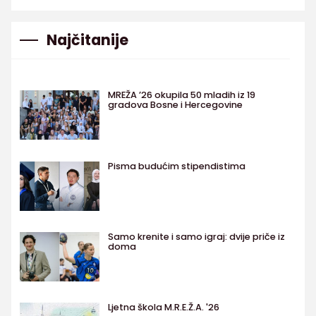
Najčitanije
MREŽA ’26 okupila 50 mladih iz 19
gradova Bosne i Hercegovine
Pisma budućim stipendistima
Samo krenite i samo igraj: dvije priče iz
doma
Ljetna škola M.R.E.Ž.A. '26