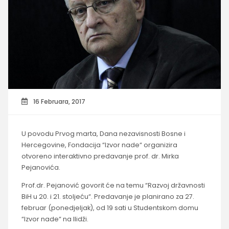
16 Februara, 2017
U povodu Prvog marta, Dana nezavisnosti Bosne i
Hercegovine, Fondacija “Izvor nade“ organizira
otvoreno interaktivno predavanje prof. dr. Mirka
Pejanovića.
Prof.dr. Pejanović govorit će na temu “Razvoj državnosti
BiH u 20. i 21. stoljeću“. Predavanje je planirano za 27.
februar (ponedjeljak), od 19 sati u Studentskom domu
“Izvor nade“ na Ilidži.