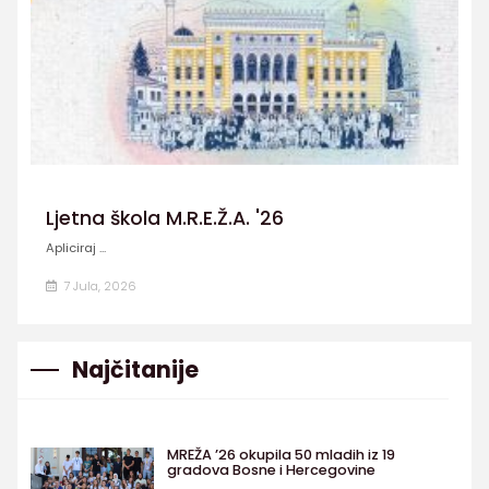
Ljetna škola M.R.E.Ž.A. '26
Apliciraj ...
7 Jula, 2026
Najčitanije
MREŽA ’26 okupila 50 mladih iz 19
gradova Bosne i Hercegovine