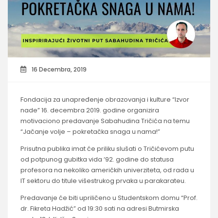
16 Decembra, 2019
Fondacija za unapređenje obrazovanja i kulture “Izvor
nade” 16. decembra 2019. godine organizira
motivaciono predavanje Sabahudina Tričića na temu
“Jačanje volje – pokretačka snaga u nama!”
Prisutna publika imat će priliku slušati o Tričićevom putu
od potpunog gubitka vida ‘92. godine do statusa
profesora na nekoliko američkih univerziteta, od rada u
IT sektoru do titule višestrukog prvaka u parakarateu.
Predavanje će biti upriličeno u Studentskom domu “Prof.
dr. Fikreta Hadžić” od 19:30 sati na adresi Butmirska