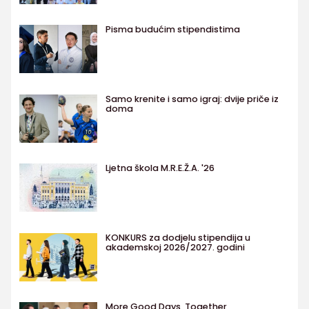
Pisma budućim stipendistima
Samo krenite i samo igraj: dvije priče iz
doma
Ljetna škola M.R.E.Ž.A. '26
KONKURS za dodjelu stipendija u
akademskoj 2026/2027. godini
More Good Days, Together