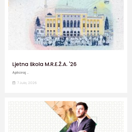
Ljetna škola M.R.E.Ž.A. '26
Apliciraj ...
7 Jula, 2026