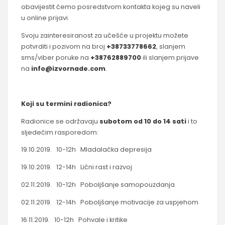
obavijestit ćemo posredstvom kontakta kojeg su naveli
u online prijavi.
Svoju zainteresiranost za učešće u projektu možete
potvrditi i pozivom na broj
+38733778662
, slanjem
sms/viber poruke na
+38762889700
ili slanjem prijave
na
info@izvornade.com
.
Koji su termini radionica?
Radionice se održavaju
subotom od 10 do 14 sati
i to
sljedećim rasporedom:
19.10.2019. 10-12h Mladalačka depresija
19.10.2019. 12-14h Lični rast i razvoj
02.11.2019. 10-12h Poboljšanje samopouzdanja
02.11.2019. 12-14h Poboljšanje motivacije za uspjehom
16.11.2019. 10-12h Pohvale i kritike