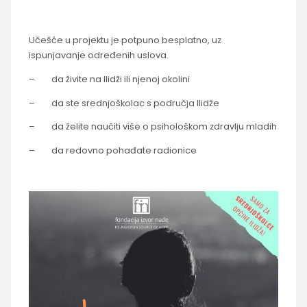
Učešće u projektu je potpuno besplatno, uz
ispunjavanje određenih uslova.
– da živite na Ilidži ili njenoj okolini
– da ste srednjoškolac s područja Ilidže
– da želite naučiti više o psihološkom zdravlju mladih
– da redovno pohađate radionice