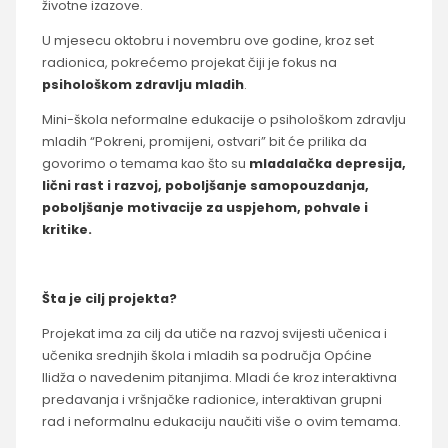
životne izazove.
U mjesecu oktobru i novembru ove godine, kroz set
radionica, pokrećemo projekat čiji je fokus na
psihološkom zdravlju mladih
.
Mini-škola neformalne edukacije o psihološkom zdravlju
mladih “Pokreni, promijeni, ostvari” bit će prilika da
govorimo o temama kao što su
mladalačka depresija,
lični rast i razvoj, poboljšanje samopouzdanja,
poboljšanje motivacije za uspjehom, pohvale i
kritike.
Šta je cilj projekta?
Projekat ima za cilj da utiče na razvoj svijesti učenica i
učenika srednjih škola i mladih sa područja Općine
Ilidža o navedenim pitanjima. Mladi će kroz interaktivna
predavanja i vršnjačke radionice, interaktivan grupni
rad i neformalnu edukaciju naučiti više o ovim temama.