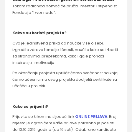
Tokom radionica pomoć će pružiti i mentori i stipendisti
Fondacije “Izvor nade”.
Kakve su koristi projekta?
Ovo je jedinstvena prilika da naučite više o sebi,
izgradite zdrave temelje ličnosti, naučite kako se izboriti
sa strahovima, preprekama, kako i gdje pronaći
inspiraciju i motivaciju.
Po okončanju projekta upriličit ćemo svečanost na kojoj
ćemo učesnicima ovog projekta dodijeliti certifikate za
učešće u projektu.
Kako se prijaviti?
Prijavite se klikom na sljedeći link
ONLINE PRIJAVA
. Broj
mjesta je ograničen! Vaše prijave potrebno je poslati
do 10.10.2019. godine (do 16 sati). Odabrane kandidate