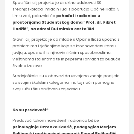
Specifični cilj projekta je direktno edukovati 30
srednjoškolaca i mladih ljudi s područja Općine Ilidža. S
tim u vezi, polaznici će
pohađati radionice u
prostorijama Studentskog doma “Prof. dr. Fikret
Hadžić”, na adresi Butmirska cesta 18d
.
Glavni cilj projekta je da mlade s Općine Ilidža upozna s
problemima i rješenjima koja se kroz navedenu temu
javljaju, upozna ih s njihovim ličnim sposobnostima,
vještinama i talentima te ih pripremi i ohrabri za buduće
životne izazove.
Srednjoškolci su u obavezi da usvojeno znanje podijele
sa svojim školskim kolegama i na taj način pomognu
svoju užu i širu društvenu zajednicu.
Ko su predavači?
Predavači tokom navedenih radionica bit će
psihologinja Ozrenka Kadrić,
pedagogica Merjem
Salihagić i motivacioni govornik Kemal Balihodžić
.