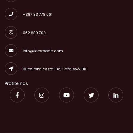
+387 33 778 661
062 889 700
info@izvornade.com
Butmirska cesta 18d, Sarajevo, BiH
Pratite nas