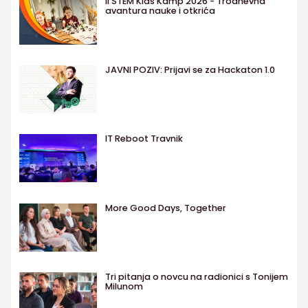
II STEM Kids Kamp 2026 - Trodnevna
avantura nauke i otkrića
JAVNI POZIV: Prijavi se za Hackaton 1.0
IT Reboot Travnik
More Good Days, Together
Tri pitanja o novcu na radionici s Tonijem
Milunom