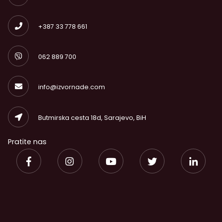
+387 33 778 661
062 889 700
info@izvornade.com
Butmirska cesta 18d, Sarajevo, BiH
Pratite nas