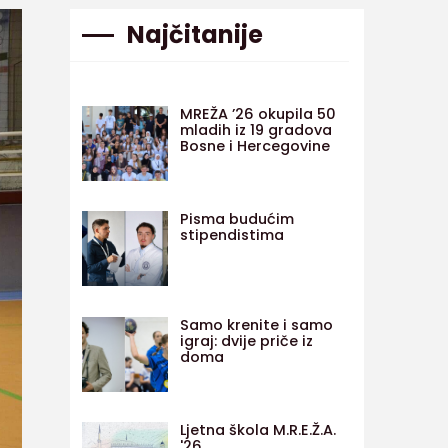
Najčitanije
MREŽA ’26 okupila 50
mladih iz 19 gradova
Bosne i Hercegovine
Pisma budućim
stipendistima
Samo krenite i samo
igraj: dvije priče iz
doma
Ljetna škola M.R.E.Ž.A.
'26