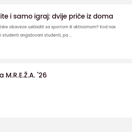
e i samo igraj: dvije priče iz doma
etske obaveze uskladiti sa sportom ili aktivizmom? Kod nas
i studenti angažovani studenti, pa ...
a M.R.E.Ž.A. '26