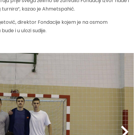
ju prije svega želimo se zahvaliti Fondaciji Izvor nade i
 turnira“, kazao je Ahmetspahić.
Agetović, direktor Fondacije kojem je na osmom
de i u ulozi sudije.