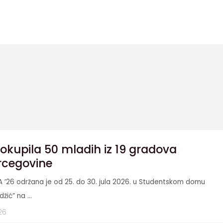
okupila 50 mladih iz 19 gradova
rcegovine
A ’26 održana je od 25. do 30. jula 2026. u Studentskom domu
džić” na ...
26