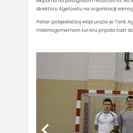
ekipama na postignutim rezultatima. Na kra
direktoru Agetoviću na organizaciji samog
Pehar pobjedničkoj ekipi uručio je Tarik 
malonogometnom turniru pripala čast da bu