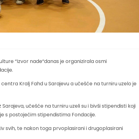
lture “Izvor nade“danas je organizirala osmi
acije.
g centra Kralj Fahd u Sarajevu a učešće na turniru uzelo je
Sarajeva, učešće na turniru uzeli su i bivši stipendisti koji
anje s postojećim stipendistima Fondacije.
tiv svih, te nakon toga prvoplasirani i drugoplasirani