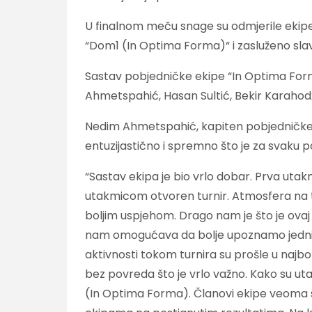
U finalnom meču snage su odmjerile ekipe 
“Dom1 (In Optima Forma)“ i zasluženo slav
Sastav pobjedničke ekipe “In Optima Forma“
Ahmetspahić, Hasan Sultić, Bekir Karahod
Nedim Ahmetspahić, kapiten pobjedničke e
entuzijastično i spremno što je za svaku p
“Sastav ekipa je bio vrlo dobar. Prva utak
utakmicom otvoren turnir. Atmosfera na tur
boljim uspjehom. Drago nam je što je ovaj 
nam omogućava da bolje upoznamo jedni dr
aktivnosti tokom turnira su prošle u najb
bez povreda što je vrlo važno. Kako su ut
(In Optima Forma). Članovi ekipe veoma su