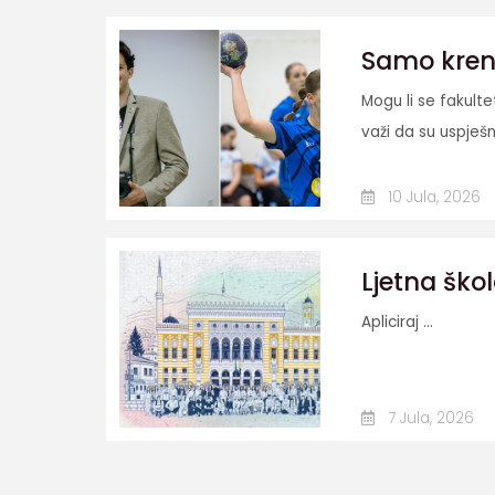
Samo krenit
Mogu li se fakult
važi da su uspješn
10 Jula, 2026
Ljetna škol
Apliciraj ...
7 Jula, 2026