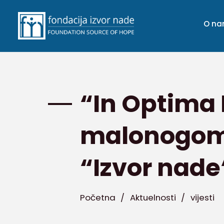
O n
“In Optima 
malonogome
“Izvor nade
Početna
/
Aktuelnosti
/
vijesti