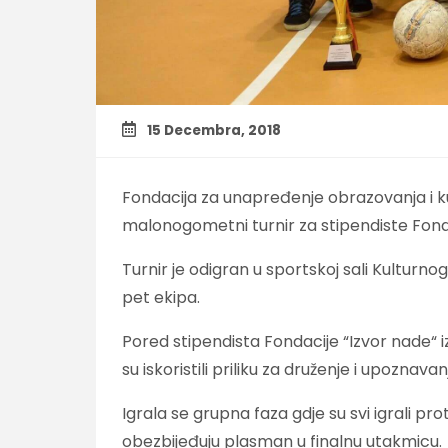
15 Decembra, 2018
Fondacija za unapređenje obrazovanja i ku
malonogometni turnir za stipendiste Fond
Turnir je odigran u sportskoj sali Kulturno
pet ekipa.
Pored stipendista Fondacije “Izvor nade“ iz 
su iskoristili priliku za druženje i upoznav
Igrala se grupna faza gdje su svi igrali pro
obezbijeđuju plasman u finalnu utakmicu.