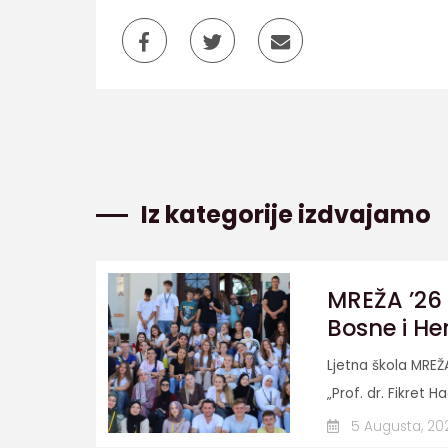
Iz kategorije izdvajamo
MREŽA ’26 
Bosne i He
Ljetna škola MREŽ
„Prof. dr. Fikret Ha
5 Augusta, 20