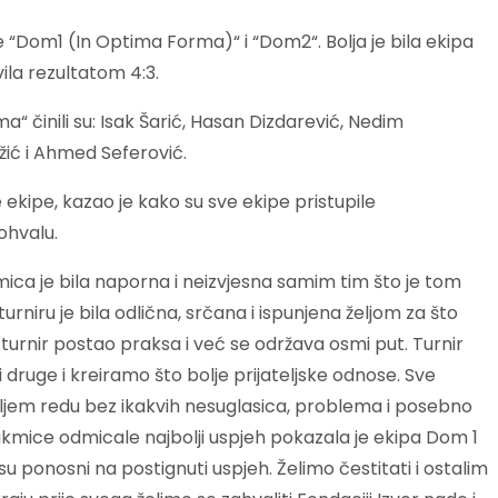
“Dom1 (In Optima Forma)“ i “Dom2“. Bolja je bila ekipa
ila rezultatom 4:3.
 činili su: Isak Šarić, Hasan Dizdarević, Nedim
žić i Ahmed Seferović.
kipe, kazao je kako su sve ekipe pristupile
ohvalu.
mica je bila naporna i neizvjesna samim tim što je tom
niru je bila odlična, srčana i ispunjena željom za što
turnir postao praksa i već se održava osmi put. Turnir
uge i kreiramo što bolje prijateljske odnose. Sve
oljem redu bez ikakvih nesuglasica, problema i posebno
akmice odmicale najbolji uspjeh pokazala je ekipa Dom 1
 ponosni na postignuti uspjeh. Želimo čestitati i ostalim