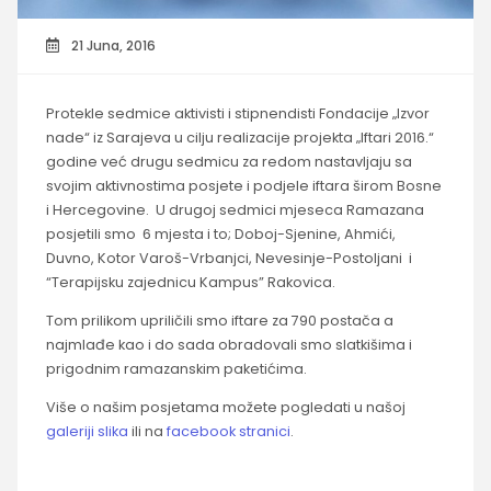
21 Juna, 2016
Protekle sedmice aktivisti i stipnendisti Fondacije „Izvor
nade“ iz Sarajeva u cilju realizacije projekta „Iftari 2016.“
godine već drugu sedmicu za redom nastavljaju sa
svojim aktivnostima posjete i podjele iftara širom Bosne
i Hercegovine. U drugoj sedmici mjeseca Ramazana
posjetili smo 6 mjesta i to; Doboj-Sjenine, Ahmići,
Duvno, Kotor Varoš-Vrbanjci, Nevesinje-Postoljani i
“Terapijsku zajednicu Kampus” Rakovica.
Tom prilikom upriličili smo iftare za 790 postača a
najmlađe kao i do sada obradovali smo slatkišima i
prigodnim ramazanskim paketićima.
Više o našim posjetama možete pogledati u našoj
galeriji slika
ili na
facebook stranici
.