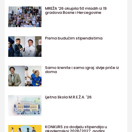
MREŽA ’26 okupila 50 mladih iz 19
gradova Bosne i Hercegovine
Pisma budućim stipendistima
Samo krenite i samo igraj: dvije priče iz
doma
Ljetna škola M.R.E.Ž.A. '26
KONKURS za dodjelu stipendija u
akademskoj 2026/2027. godini