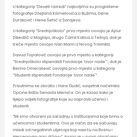
U kategoriji “Deveti razredi“ najboljima su proglašene
fotografije Džejlana Kišmetovića iz Bužima, Dene
Duraković i Hene Šehić iz Sarajeva.
U kategoriji “Srednjoškolci“ prvo mjesto osvojio je Ajnur
Dikedžić iz Maglaja, drugo Ćamil Katica iz Tešnja, dok je
treće mjesto osvojio Ivan Marin iz Novog Travnika.
Davud Topalović osvojio je prvo mjesto u kategoriji
“Srednjoškolci stipendisti Fondacije ‘Izvor nade'“, dok je
Berina Omerašević osvojila prvo mjesto u kategoriji
“Studenti stipendisti Fondacije ‘Izvor nade'“.
Prisutnima se obratio i Haris Gudić, savjetnik načelnika
Općine Ilidža Senaida Memića. On je kazao kako je
lijepo vidjeti fotografije koje su napravili učenici i
studenti.
“Mi smo otvoreni za saradnju s institucijama koje brinu o
učenicima i studentima. Ovo je način da se sačuvaju
mladi od negativnih utjecaja koji nasrću na Bosnu i
Hercegovinu kao državu“, kazao je u svom obraćanju