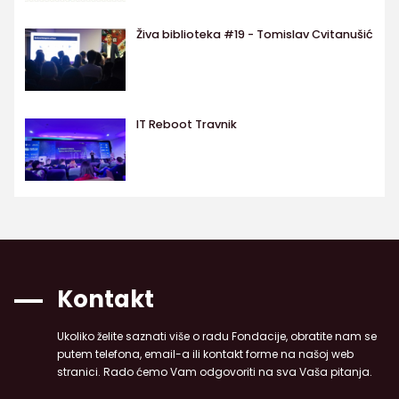
Živa biblioteka #19 - Tomislav Cvitanušić
IT Reboot Travnik
Kontakt
Ukoliko želite saznati više o radu Fondacije, obratite nam se
putem telefona, email-a ili kontakt forme na našoj web
stranici. Rado ćemo Vam odgovoriti na sva Vaša pitanja.