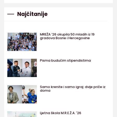
Najčitanije
MREŽA ’26 okupila 50 mladih iz 19
gradova Bosne i Hercegovine
Pisma budućim stipendistima
Samo krenite i samo igraj: dvije priče iz
doma
Ljetna škola M.R.E.Ž.A. '26