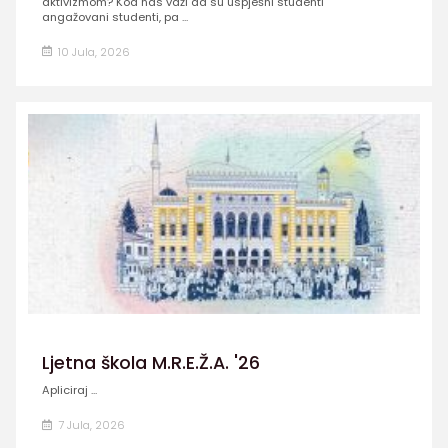
aktivizmom? Kod nas važi da su uspješni studenti
angažovani studenti, pa ...
10 Jula, 2026
Ljetna škola M.R.E.Ž.A. '26
Apliciraj ...
7 Jula, 2026