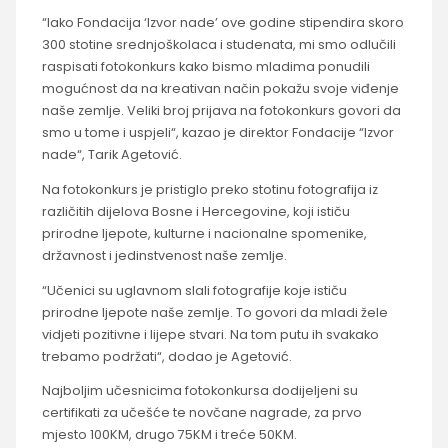
“Iako Fondacija ‘Izvor nade’ ove godine stipendira skoro
300 stotine srednjoškolaca i studenata, mi smo odlučili
raspisati fotokonkurs kako bismo mladima ponudili
mogućnost da na kreativan način pokažu svoje viđenje
naše zemlje. Veliki broj prijava na fotokonkurs govori da
smo u tome i uspjeli“, kazao je direktor Fondacije “Izvor
nade“, Tarik Agetović.
Na fotokonkurs je pristiglo preko stotinu fotografija iz
različitih dijelova Bosne i Hercegovine, koji ističu
prirodne ljepote, kulturne i nacionalne spomenike,
državnost i jedinstvenost naše zemlje.
“Učenici su uglavnom slali fotografije koje ističu
prirodne ljepote naše zemlje. To govori da mladi žele
vidjeti pozitivne i lijepe stvari. Na tom putu ih svakako
trebamo podržati“, dodao je Agetović.
Najboljim učesnicima fotokonkursa dodijeljeni su
certifikati za učešće te novčane nagrade, za prvo
mjesto 100KM, drugo 75KM i treće 50KM.