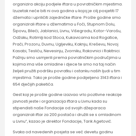
organizira akciju podjele iftara u povratničkim mjestima.
Izuzetak neće biti ni ova godina u kojoj je cilj posjetiti 17
džemata i upriličiti zajedničke iftare. Prošle godine smo
organizirali iftare u džematima u Foči, Stupnom Dolu,
Šipovu, Bileći, Jablanici, Livnu, Višegradu, Kotor-Varošu,
Odžaku, Rotimlji kod Stoca, Kukavicama kod Rogatice,
Prači, Prozoru, Duvnu, Ugljeviku, Kaknju, Kreševu, Novoj
Kasabi, Tesliću, Nevesinju, Zvorniku, Rakovnici i Rakitnici.
Pažnju smo usmjerili prema povratničkim područjima u
kojima ima više omladine i djece te smo na taj način
željeli pružiti podršku povratku i ostanku naših ljudi u tim
mjestima. Tako je prošle godine podijeljeno 3143 iftara i
654 dječijih paketića.
Gest koji je prošle godine izazvao vrlo pozitivne reakcije
javnosti jeste i organizacija iftara u Livnu kada su
stipendisti naše Fondacije od svojih džeparaca
organizirali iftar za 200 postača i družili se s omladinom
u Livnu“, kazao je direktor Fondacije, Tarik Agetović.
Svaka od navedenih posjeta se već devetu godinu