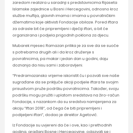
zaredom realizira u saradnji s predstavnicima Rijaseta
Islamske zajednice u Bosni i Hercegovini, odnosno kroz
službe muftija, glavnih imama i imama u povratničkim
džematima koje aktivisti Fondacije obilaze. Pored iftara
za odrasle bit će pripremljeni i dječiji iftari, a bit će
organizirana i podjela prigodnih poklona za djecu.
Mubarek mjesec Ramazan prilika je za sve da se suoče
s potrebama drugih ali i da kroz druženje s
povratnicima, pa makar i jedan dan u godini, daju
doznanja da nisu sami i zaboravljeni.
“Predramazansko vrijeme iskoristit ću i pozvati sve naše
sugrađane da se priključe akciji podjele iftara te svojim
prisustvom pruže podršku povratnicima. Također, svoju
podršku mogu pružiti i uplatom sredstava na žiro-račun
Fondacije, s nazankom da su sredstva namijenjena za
akciju “Iftari 2018“, od čega će biti pripremljeni i
podijeljeni iftari“, dodao je direktor Agetović.
Iz Fondacije su uvjereni da će i ove, kao i prethodnih
godina, građani Bosne i Hercegovine, odazvati se i