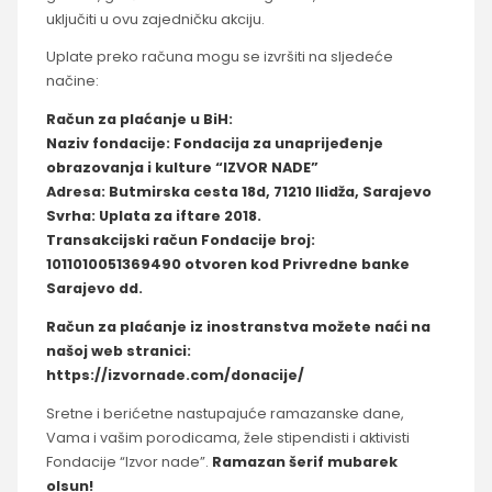
uključiti u ovu zajedničku akciju.
Uplate preko računa mogu se izvršiti na sljedeće
načine:
Račun za plaćanje u BiH:
Naziv fondacije: Fondacija za unaprijeđenje
obrazovanja i kulture “IZVOR NADE”
Adresa: Butmirska cesta 18d, 71210 Ilidža, Sarajevo
Svrha: Uplata za iftare 2018.
Transakcijski račun Fondacije broj:
1011010051369490 otvoren kod Privredne banke
Sarajevo dd.
Račun za plaćanje iz inostranstva možete naći na
našoj web stranici:
https://izvornade.com/donacije/
Sretne i berićetne nastupajuće ramazanske dane,
Vama i vašim porodicama, žele stipendisti i aktivisti
Fondacije “Izvor nade”.
Ramazan šerif mubarek
olsun!