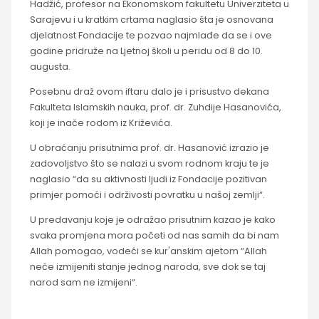
Hadžić, profesor na Ekonomskom fakultetu Univerziteta u
Sarajevu i u kratkim crtama naglasio šta je osnovana
djelatnost Fondacije te pozvao najmlađe da se i ove
godine pridruže na Ljetnoj školi u peridu od 8 do 10.
augusta.
Posebnu draž ovom iftaru dalo je i prisustvo dekana
Fakulteta Islamskih nauka, prof. dr. Zuhdije Hasanovića,
koji je inače rodom iz Križevića.
U obraćanju prisutnima prof. dr. Hasanović izrazio je
zadovoljstvo što se nalazi u svom rodnom kraju te je
naglasio “da su aktivnosti ljudi iz Fondacije pozitivan
primjer pomoći i održivosti povratku u našoj zemlji“.
U predavanju koje je odražao prisutnim kazao je kako
svaka promjena mora početi od nas samih da bi nam
Allah pomogao, vodeći se kur'anskim ajetom “Allah
neće izmijeniti stanje jednog naroda, sve dok se taj
narod sam ne izmijeni“.