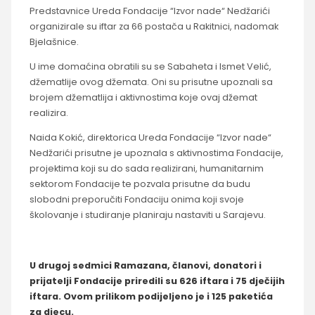
Predstavnice Ureda Fondacije “Izvor nade“ Nedžarići
organizirale su iftar za 66 postača u Rakitnici, nadomak
Bjelašnice.
U ime domaćina obratili su se Sabaheta i Ismet Velić,
džematlije ovog džemata. Oni su prisutne upoznali sa
brojem džematlija i aktivnostima koje ovaj džemat
realizira.
Naida Kokić, direktorica Ureda Fondacije “Izvor nade“
Nedžarići prisutne je upoznala s aktivnostima Fondacije,
projektima koji su do sada realizirani, humanitarnim
sektorom Fondacije te pozvala prisutne da budu
slobodni preporučiti Fondaciju onima koji svoje
školovanje i studiranje planiraju nastaviti u Sarajevu.
U drugoj sedmici Ramazana, članovi, donatori i
prijatelji Fondacije priredili su 626 iftara i 75 dječijih
iftara. Ovom prilikom podijeljeno je i 125 paketića
za djecu.