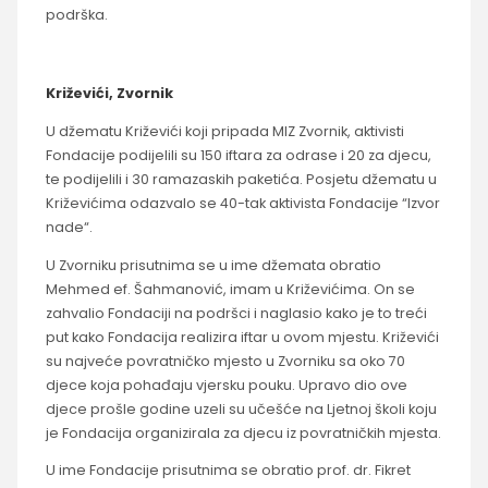
podrška.
Križevići, Zvornik
U džematu Križevići koji pripada MIZ Zvornik, aktivisti
Fondacije podijelili su 150 iftara za odrase i 20 za djecu,
te podijelili i 30 ramazaskih paketića. Posjetu džematu u
Križevićima odazvalo se 40-tak aktivista Fondacije “Izvor
nade“.
U Zvorniku prisutnima se u ime džemata obratio
Mehmed ef. Šahmanović, imam u Križevićima. On se
zahvalio Fondaciji na podršci i naglasio kako je to treći
put kako Fondacija realizira iftar u ovom mjestu. Križevići
su najveće povratničko mjesto u Zvorniku sa oko 70
djece koja pohađaju vjersku pouku. Upravo dio ove
djece prošle godine uzeli su učešće na Ljetnoj školi koju
je Fondacija organizirala za djecu iz povratničkih mjesta.
U ime Fondacije prisutnima se obratio prof. dr. Fikret