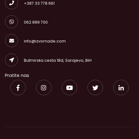
+387 33 778 661
062 889 700
info@izvornade.com
Butmirska cesta 18d, Sarajevo, BiH
Pratite nas