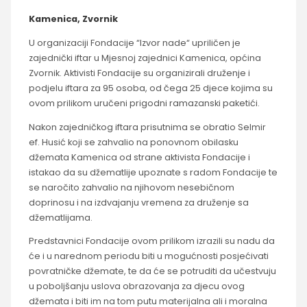
Kamenica, Zvornik
U organizaciji Fondacije “Izvor nade“ upriličen je
zajednički iftar u Mjesnoj zajednici Kamenica, općina
Zvornik. Aktivisti Fondacije su organizirali druženje i
podjelu iftara za 95 osoba, od čega 25 djece kojima su
ovom prilikom uručeni prigodni ramazanski paketići.
Nakon zajedničkog iftara prisutnima se obratio Selmir
ef. Husić koji se zahvalio na ponovnom obilasku
džemata Kamenica od strane aktivista Fondacije i
istakao da su džematlije upoznate s radom Fondacije te
se naročito zahvalio na njihovom nesebičnom
doprinosu i na izdvajanju vremena za druženje sa
džematlijama.
Predstavnici Fondacije ovom prilikom izrazili su nadu da
će i u narednom periodu biti u mogućnosti posjećivati
povratničke džemate, te da će se potruditi da učestvuju
u poboljšanju uslova obrazovanja za djecu ovog
džemata i biti im na tom putu materijalna ali i moralna