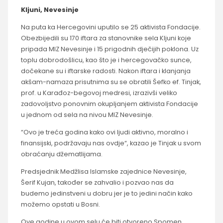
Kljuni, Nevesinje
Na puta ka Hercegovini uputilo se 25 aktivista Fondacije.
Obezbijedili su 170 iftara za stanovnike sela Kljuni koje
pripada MIZ Nevesinje i 15 prigodnih dječijih poklona. Uz
toplu dobrodošlicu, kao što je i hercegovačko sunce,
dočekane su i iftarske radosti. Nakon iftara i klanjanja
akšam-namaza prisutnima su se obratili Šefko ef. Tinjak,
prof. u Karađoz-begovoj medresi, izrazivši veliko
zadovoljstvo ponovnim okupljanjem aktivista Fondacije
u jednom od sela na nivou MIZ Nevesinje.
“Ovo je treća godina kako ovi ljudi aktivno, moralno i
finansijski, podržavaju nas ovdje“, kazao je Tinjak u svom
obraćanju džematlijama.
Predsjednik Medžlisa Islamske zajednice Nevesinje,
Šerif Kujan, također se zahvalio i pozvao nas da
budemo jedinstveni u dobru jer je to jedini način kako
možemo opstati u Bosni.
Ove godine u ovom selu će biti otvoreno Spomen