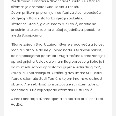
Predstavnici Fondacije “Izvor nade“ upriličili su iftar za
džematlije džemata Gusti Teslić u Tesliću.
Ovom prilikom pripremljeni su iftari za stotinu postača,
55 dječijih iftara i isto toliko dječijih paketića.
Džefer ef. Gračić, glavni imam MIZ Teslić, obratio se
prisutnima te ukazao na značaj zajedništva, posebno
među Bošnjacima.
“Iftar je zajedništvo. U zajedništvu je sreća veća a žalost
manja. Važno je da ne gubimo nadu u Allahovu milost,
da ne postajemo pesimisti. Druga trećina Ramazana je i
oprost grijeha. Uslov da bi nam Bog oprostio grijehe je i
da mi međusobno opraštamo grijehe jedni drugima“,
kazao je u obraćanju ef. Gračić, glavni imam MIZ Teslić.
Iftaru u džematu Gusti Teslić, u kojem imamsku dužnost
obavlja Alen ef. Hašić, prisustvovale su i džematlije iz
mesdžida Đulić koji pripada džematu Gusti Teslić.
U ime Fondacije džematlijama se obratio prof. dr. Fikret
Hadžić.