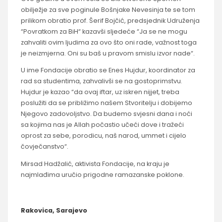
obilježje za sve poginule Bošnjake Nevesinja te se tom
prilikom obratio prof. Šerif Bojčić, predsjednik Udruženja
“Povratkom za BiH“ kazavši sljedeće “Ja se ne mogu
zahvaliti ovim ljudima za ovo što oni rade, važnost toga
je neizmjerna. Oni su baš u pravom smislu izvor nade“.
U ime Fondacije obratio se Enes Hujdur, koordinator za
rad sa studentima, zahvalivši se na gostoprimstvu.
Hujdur je kazao “da ovaj iftar, uz iskren nijjet, treba
poslužiti da se približimo našem Stvoritelju i dobijemo
Njegovo zadovoljstvo. Da budemo svjesni dana i noći
sa kojima nas je Allah počastio učeći dove i tražeći
oprost za sebe, porodicu, naš narod, ummet i cijelo
čovječanstvo“.
Mirsad Hadžalić, aktivista Fondacije, na kraju je
najmlađima uručio prigodne ramazanske poklone.
Rakovica, Sarajevo