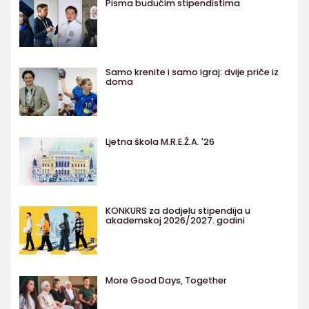
Pisma budućim stipendistima
Samo krenite i samo igraj: dvije priče iz
doma
Ljetna škola M.R.E.Ž.A. '26
KONKURS za dodjelu stipendija u
akademskoj 2026/2027. godini
More Good Days, Together