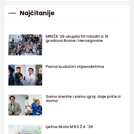
Najčitanije
MREŽA ’26 okupila 50 mladih iz 19
gradova Bosne i Hercegovine
Pisma budućim stipendistima
Samo krenite i samo igraj: dvije priče iz
doma
Ljetna škola M.R.E.Ž.A. '26