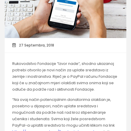
27 Septembra, 2018
Rukovodstvo Fondacije “Izvor nade“, shodno ukazanoj
potrebi otvorilo je novi način za uplate sredstava iz
zemlje i inostranstva. Riječ je o PayPal računu Fondacije
koji će u značajnom mjeri olakšati svima onima koji se
odluče da podrže rad i aktivnosti Fondacije.
“Na ovaj način potencijalnim donatorima olakšan je,
posebno u dijaspori, način uplate sredstava i
mogućnosti da podrže naš rad kroz stipendiranje
učenika i studenata. Svima koji žele posredstvom
PayPal-a uplatiti sredstva to mogu učiniti klikom na link