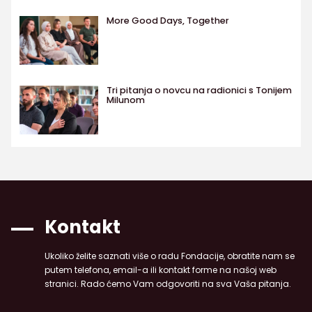
More Good Days, Together
Tri pitanja o novcu na radionici s Tonijem
Milunom
Kontakt
Ukoliko želite saznati više o radu Fondacije, obratite nam se
putem telefona, email-a ili kontakt forme na našoj web
stranici. Rado ćemo Vam odgovoriti na sva Vaša pitanja.