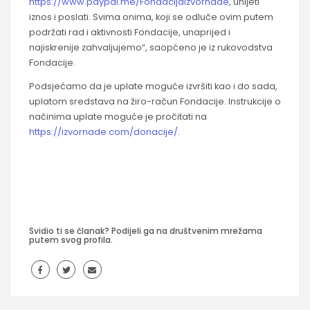
https://www.paypal.me/FondacijaIzvornade
, unijeti
iznos i poslati. Svima onima, koji se odluče ovim putem
podržati rad i aktivnosti Fondacije, unaprijed i
najiskrenije zahvaljujemo“, saopćeno je iz rukovodstva
Fondacije.
Podsjećamo da je uplate moguće izvršiti kao i do sada,
uplatom sredstava na žiro-račun Fondacije. Instrukcije o
načinima uplate moguće je pročitati na
https://izvornade.com/donacije/
.
Svidio ti se članak? Podijeli ga na društvenim mrežama
putem svog profila.