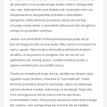
ali zahvalno srce prepoznaje svako dobro i blagodati
oko nas. Zahvalnost vodi stabilnosti i pomaže nam da
izbalansiramo dunjalučke potrebe s ahiretskim
težnjama. Hafiz Ammar posebno ističe da oni koji
očuvaju svoje duše u ravnoteži lakše pomažu drugima i
ostaju im podrška i oslonac.
Jedan od centralnih motiva predavanja jeste da je
Kur’an knjiga života za sve ljude. Niko nema monopol na
vjeru i uputu. Vjera treba da bude putokaz ka boljem
društvu, a ne povod za podjele. Kur’an se uči od
djetinjstva do zrelog doba, i svako može pronaći u
njemu nadahnuće za vlastiti razvoj.
Često se mladi ljudi boje da će, ukoliko se okrenu vjeri,
izgubiti svoje društvo, interese ili “normalnost”. Hafiz
Ammar poentira da je to neznanje: vjera ne isključuje
zdrave životne navike, rekreaciju ili druženje. Naprotiv,
ona omogućava da se sve to živi na ispravan,
uravnotežen način. Ne postoji obaveza odricanja svega
što volimo, već usmjerenje ka onome što je čestito,