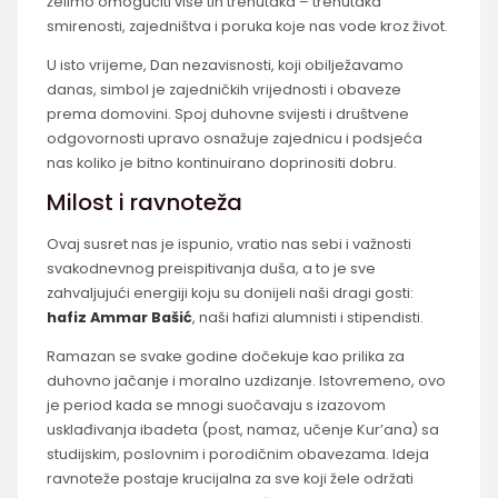
želimo omogućiti više tih trenutaka – trenutaka
smirenosti, zajedništva i poruka koje nas vode kroz život.
U isto vrijeme, Dan nezavisnosti, koji obilježavamo
danas, simbol je zajedničkih vrijednosti i obaveze
prema domovini. Spoj duhovne svijesti i društvene
odgovornosti upravo osnažuje zajednicu i podsjeća
nas koliko je bitno kontinuirano doprinositi dobru.
Milost i ravnoteža
Ovaj susret nas je ispunio, vratio nas sebi i važnosti
svakodnevnog preispitivanja duša, a to je sve
zahvaljujući energiji koju su donijeli naši dragi gosti:
hafiz Ammar Bašić
, naši hafizi alumnisti i stipendisti.
Ramazan se svake godine dočekuje kao prilika za
duhovno jačanje i moralno uzdizanje. Istovremeno, ovo
je period kada se mnogi suočavaju s izazovom
usklađivanja ibadeta (post, namaz, učenje Kur’ana) sa
studijskim, poslovnim i porodičnim obavezama. Ideja
ravnoteže postaje krucijalna za sve koji žele održati