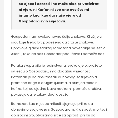
su djeca i odrasli i ne može niko privatizirat’
ni vjeru ni Kur’an ni sve ono evo što mi
imamo kao, kao dar naše vjere od
Gospodara svih svjetova.
Gospodar nam svakodnevno šalje znakove. Ključ je u
srcu koje treba biti podešeno da čita te znakove.
Upravo je glavni sadržaj ramazana povećanje svijesti o
Allahu, tako da nas Gospodar podučava i pomaže nas.
Poruka skupa bila je jedinstvena: svako djelo, prožeto
sviješću o Gospodaru, ima dodatnu vrijednost.
Potreban je balans između duhovnog sazrijevanja i
praktične brige o drugim ljudima, a primjeri mladih
hafiza, koji se ujedno bave naukom i pomažu društvu,
pokazuju da je takav ideal dostižan.
Ramazan, kao mjesec milosti, sjajna je prilika da
obnovimo svoju vezu s Gospodarom. Kroz post, molitvu i
dobročinstvo, otvaramo srce za oprost i priliku da