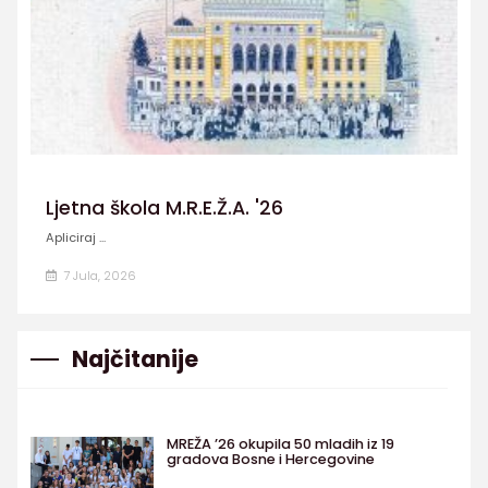
Ljetna škola M.R.E.Ž.A. '26
Apliciraj ...
7 Jula, 2026
Najčitanije
MREŽA ’26 okupila 50 mladih iz 19
gradova Bosne i Hercegovine