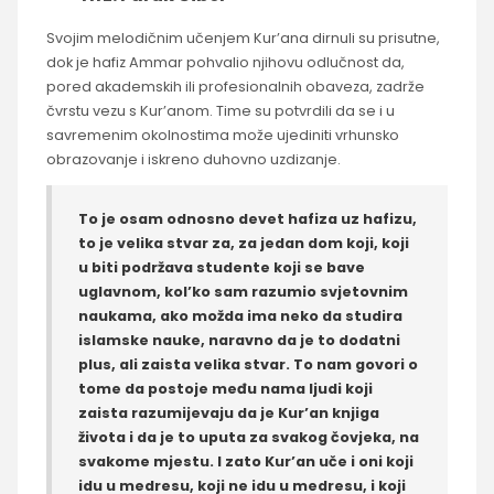
Svojim melodičnim učenjem Kur’ana dirnuli su prisutne,
dok je hafiz Ammar pohvalio njihovu odlučnost da,
pored akademskih ili profesionalnih obaveza, zadrže
čvrstu vezu s Kur’anom. Time su potvrdili da se i u
savremenim okolnostima može ujediniti vrhunsko
obrazovanje i iskreno duhovno uzdizanje.
To je osam odnosno devet hafiza uz hafizu,
to je velika stvar za, za jedan dom koji, koji
u biti podržava studente koji se bave
uglavnom, kol’ko sam razumio svjetovnim
naukama, ako možda ima neko da studira
islamske nauke, naravno da je to dodatni
plus, ali zaista velika stvar. To nam govori o
tome da postoje među nama ljudi koji
zaista razumijevaju da je Kur’an knjiga
života i da je to uputa za svakog čovjeka, na
svakome mjestu. I zato Kur’an uče i oni koji
idu u medresu, koji ne idu u medresu, i koji