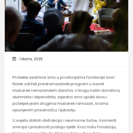
1 Marta, 2025
Protekle sedmice smo u prostorijama Fondacije Izvor
Nade održali predramazanski program u susret
mubarek ramazanskim danima. U krugu naših donatora,
alumnista i stipendista, zajedno smo uputili dovu i
poželjeli jedni drugima mubarek ramazan, srcima
ispunjenim prisutnošću i ljubavlju.
U svijetu stalnih distrakcija i neumorne žurbe, momenti
smiraja i prisutnosti postaju rijetki. Kroz našu Fondaciju,