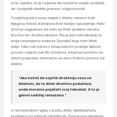
srce. Ujedno, to je i vrijeme da naučimo voljeti i praštati,
ali i osvijestiti vlastite granice i odgovornosti.
Čovjek koji jača svoju svijest o Allahu i iskreno traži
Njegovu milost, doživljava život dublje i ispunjenije. Hafiz
Ammar naglašava da nam se Allah direktno obraća
kroz Kur’an i životna iskustva. Što je jači naš takvaluk, to
bolje razumijemo znakove (išarete) koje nam Allah
šalje. Tako naš odnos s Gospodarom postaje aktivan
proces: radimo sve što možemo, a kad se suočimo sa
zidom prepreka, okrećemo se dovi i tražimo pomoć od
Allaha.
“Ako hoćeš da osjetiš direktniju vezu sa
Allahom, da te Allah direktno podučava,
onda moramo pojačati svoj takvaluk. A to je
glavni sadržaj ramazana.”
U ramazanskom ajetu o postu, Allah, džellešanuhu,
podsjeća na važnost zahvalnosti. Život je pun iskušenja,