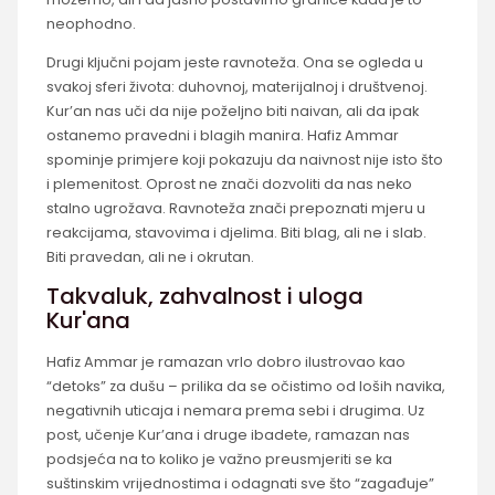
neophodno.
Drugi ključni pojam jeste ravnoteža. Ona se ogleda u
svakoj sferi života: duhovnoj, materijalnoj i društvenoj.
Kur’an nas uči da nije poželjno biti naivan, ali da ipak
ostanemo pravedni i blagih manira. Hafiz Ammar
spominje primjere koji pokazuju da naivnost nije isto što
i plemenitost. Oprost ne znači dozvoliti da nas neko
stalno ugrožava. Ravnoteža znači prepoznati mjeru u
reakcijama, stavovima i djelima. Biti blag, ali ne i slab.
Biti pravedan, ali ne i okrutan.
Takvaluk, zahvalnost i uloga
Kur'ana
Hafiz Ammar je ramazan vrlo dobro ilustrovao kao
“detoks” za dušu – prilika da se očistimo od loših navika,
negativnih uticaja i nemara prema sebi i drugima. Uz
post, učenje Kur’ana i druge ibadete, ramazan nas
podsjeća na to koliko je važno preusmjeriti se ka
suštinskim vrijednostima i odagnati sve što “zagađuje”