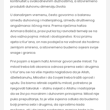
kontinuitet u svakodnevnim dužnostima, a istovremeno
produbiti duhovnu dimenziju života.
U današnjem vremenu, često govorimo o balansu
između duhovnog i materijalnog, između društvenog
angažmana i ličnog mira. Prema riječima hafiza
Ammara Bašića, pravi put ka toj ravnoteži temelji se na
dva važna pojma: milost i dostojanstvo. Kroz prizmu
ajeta iz Kur’ana, on nas podsjeća na važnost da hodimo
zemljom smireno, a istovremeno budemo svjesni svoje
snage i granica.
Prvi pojam o kojem hafiz Ammar govori jeste milost. Ta
milost treba biti okosnica odnosa prema sebi i drugima.
U Kur’anu se na više mjesta naglašava da je Allah,
džellešanuhu, Milostivi i da čovjek treba tražiti oprost i
uputu. Da bismo istinski osjetili tu milost, potrebno je
njegovati takvaluk – stalnu svijest o Allahu i nastojanje
da se živi po moralnim i duhovnim principima. Milost nije
puko prepuštanje, to je više svjesna odluka da budemo
bolji prema sebi i drugima, da oprostimo kada
možemo, ali i da jasno postavimo granice kada je to