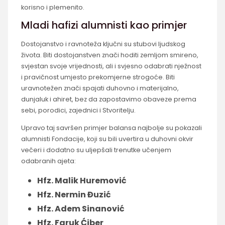
korisno i plemenito.
Mladi hafizi alumnisti kao primjer
Dostojanstvo i ravnoteža ključni su stubovi ljudskog
života. Biti dostojanstven znači hoditi zemljom smireno,
svjestan svoje vrijednosti, ali i svjesno odabrati nježnost
i pravičnost umjesto prekomjerne strogoće. Biti
uravnotežen znači spajati duhovno i materijalno,
dunjaluk i ahiret, bez da zapostavimo obaveze prema
sebi, porodici, zajednici i Stvoritelju.
Upravo taj savršen primjer balansa najbolje su pokazali
alumnisti Fondacije, koji su bili uvertira u duhovni okvir
večeri i dodatno su uljepšali trenutke učenjem
odabranih ajeta:
Hfz. Malik Huremović
Hfz. Nermin Đuzić
Hfz. Adem Sinanović
Hfz. Faruk Ćiber