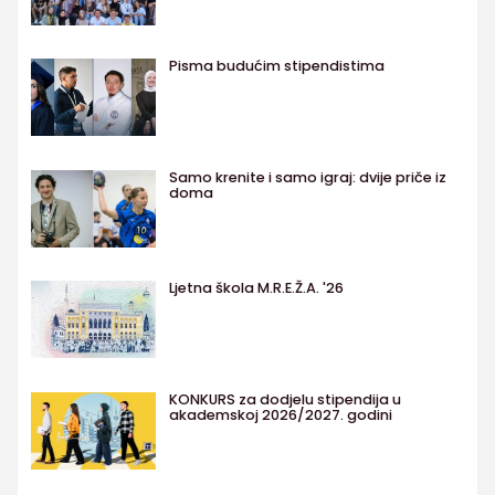
Pisma budućim stipendistima
Samo krenite i samo igraj: dvije priče iz
doma
Ljetna škola M.R.E.Ž.A. '26
KONKURS za dodjelu stipendija u
akademskoj 2026/2027. godini