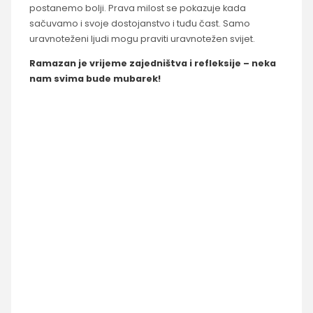
postanemo bolji. Prava milost se pokazuje kada
sačuvamo i svoje dostojanstvo i tuđu čast. Samo
uravnoteženi ljudi mogu praviti uravnotežen svijet.
Ramazan je vrijeme zajedništva i refleksije – neka
nam svima bude mubarek!