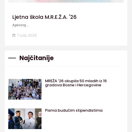
Ljetna škola M.R.E.Ž.A. '26
Apliciraj ...
7 Jula, 2026
Najčitanije
MREŽA ’26 okupila 50 mladih iz 19
gradova Bosne i Hercegovine
Pisma budućim stipendistima