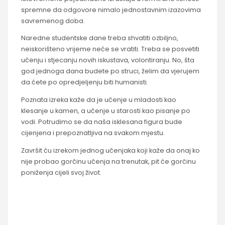
spremne da odgovore nimalo jednostavnim izazovima
savremenog doba.
Naredne studentske dane treba shvatiti ozbiljno,
neiskorišteno vrijeme neće se vratiti. Treba se posvetiti
učenju i stjecanju novih iskustava, volontiranju. No, šta
god jednoga dana budete po struci, želim da vjerujem
da ćete po opredjeljenju biti humanisti.
Poznata izreka kaže da je učenje u mladosti kao
klesanje u kamen, a učenje u starosti kao pisanje po
vodi. Potrudimo se da naša isklesana figura bude
cijenjena i prepoznatljiva na svakom mjestu.
Završit ću izrekom jednog učenjaka koji kaže da onaj ko
nije probao gorčinu učenja na trenutak, pit će gorčinu
poniženja cijeli svoj život.