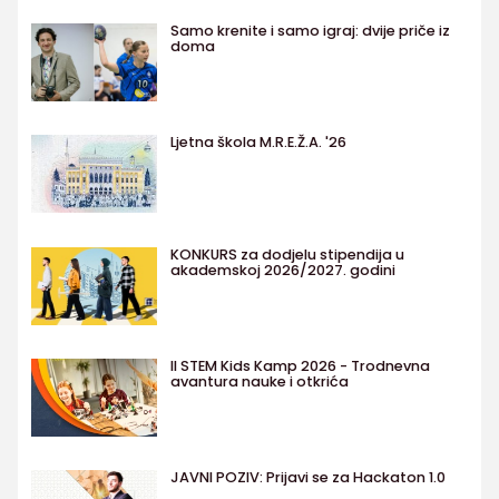
Samo krenite i samo igraj: dvije priče iz
doma
Ljetna škola M.R.E.Ž.A. '26
KONKURS za dodjelu stipendija u
akademskoj 2026/2027. godini
II STEM Kids Kamp 2026 - Trodnevna
avantura nauke i otkrića
JAVNI POZIV: Prijavi se za Hackaton 1.0