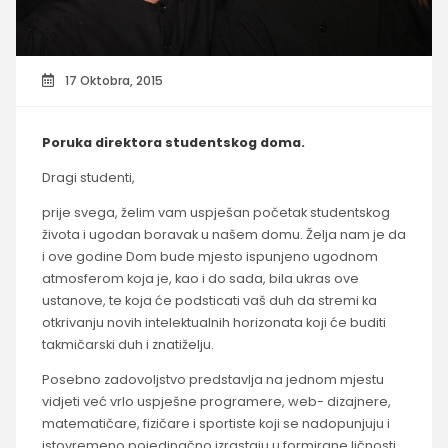
17 Oktobra, 2015
Poruka direktora studentskog doma.
Dragi studenti,
prije svega, želim vam uspješan početak studentskog
života i ugodan boravak u našem domu. Želja nam je da
i ove godine Dom bude mjesto ispunjeno ugodnom
atmosferom koja je, kao i do sada, bila ukras ove
ustanove, te koja će podsticati vaš duh da stremi ka
otkrivanju novih intelektualnih horizonata koji će buditi
takmičarski duh i znatiželju.
Posebno zadovoljstvo predstavlja na jednom mjestu
vidjeti već vrlo uspješne programere, web- dizajnere,
matematičare, fizičare i sportiste koji se nadopunjuju i
istovremeno pojedinačno izrastaju u formirane ličnosti