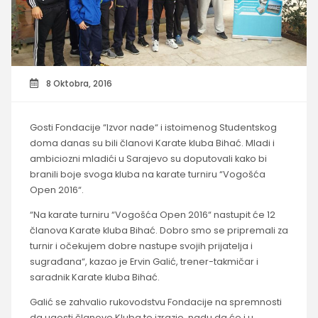
8 Oktobra, 2016
Gosti Fondacije “Izvor nade“ i istoimenog Studentskog
doma danas su bili članovi Karate kluba Bihać. Mladi i
ambiciozni mladići u Sarajevo su doputovali kako bi
branili boje svoga kluba na karate turniru “Vogošća
Open 2016“.
“Na karate turniru “Vogošća Open 2016“ nastupit će 12
članova Karate kluba Bihać. Dobro smo se pripremali za
turnir i očekujem dobre nastupe svojih prijatelja i
sugrađana“, kazao je Ervin Galić, trener-takmičar i
saradnik Karate kluba Bihać.
Galić se zahvalio rukovodstvu Fondacije na spremnosti
da ugosti članove Kluba te izrazio nadu da će i u