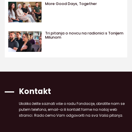
More Good Days, Together
Tri pitanja o novcu na radionici s Tonijem
Milunom
Kontakt
Ukoliko želite saznati više o radu Fondacije, obratite nam se
putem telefona, email-a ili kontakt forme na našoj web
stranici. Rado ćemo Vam odgovoriti na sva Vaša pitanja.