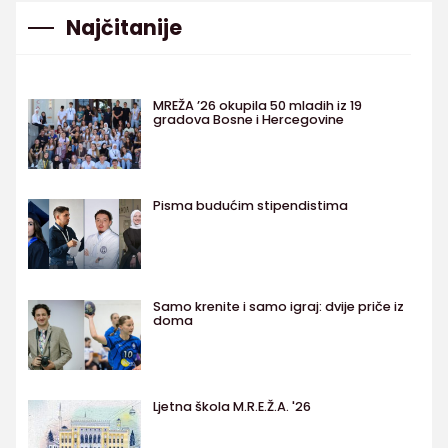
Najčitanije
MREŽA ’26 okupila 50 mladih iz 19
gradova Bosne i Hercegovine
Pisma budućim stipendistima
Samo krenite i samo igraj: dvije priče iz
doma
Ljetna škola M.R.E.Ž.A. '26