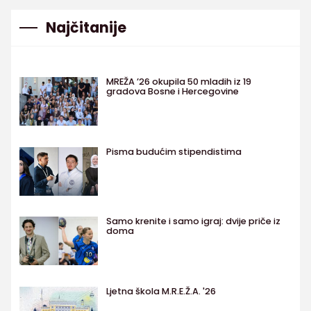
Najčitanije
MREŽA ’26 okupila 50 mladih iz 19
gradova Bosne i Hercegovine
Pisma budućim stipendistima
Samo krenite i samo igraj: dvije priče iz
doma
Ljetna škola M.R.E.Ž.A. '26