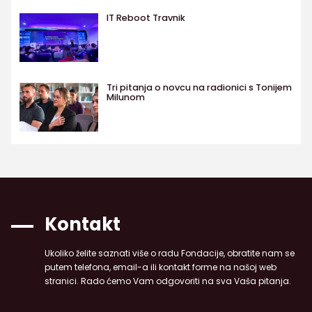
IT Reboot Travnik
Tri pitanja o novcu na radionici s Tonijem
Milunom
Kontakt
Ukoliko želite saznati više o radu Fondacije, obratite nam se
putem telefona, email-a ili kontakt forme na našoj web
stranici. Rado ćemo Vam odgovoriti na sva Vaša pitanja.