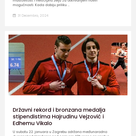
maštovitost i neiscrpnu želju za otkrivanjem novih
mogućnosti. Kada dobiju priliku ...
31 Decembra, 2024
Državni rekord i bronzana medalja
stipendistima Hajrudinu Vejzović i
Edhemu Vikalo
U subotu 22. januara u Zagrebu održano međunarodno