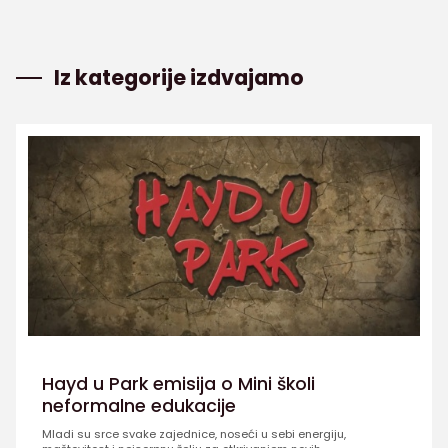
Iz kategorije izdvajamo
Hayd u Park emisija o Mini školi
neformalne edukacije
Mladi su srce svake zajednice, noseći u sebi energiju,