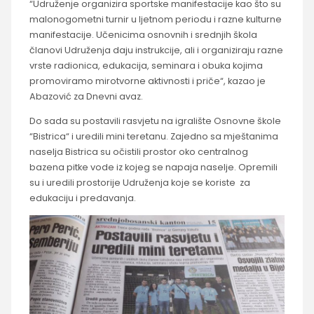
“Udruženje organizira sportske manifestacije kao što su
malonogometni turnir u ljetnom periodu i razne kulturne
manifestacije. Učenicima osnovnih i srednjih škola
članovi Udruženja daju instrukcije, ali i organiziraju razne
vrste radionica, edukacija, seminara i obuka kojima
promoviramo mirotvorne aktivnosti i priče“, kazao je
Abazović za Dnevni avaz.
Do sada su postavili rasvjetu na igralište Osnovne škole
“Bistrica“ i uredili mini teretanu. Zajedno sa mještanima
naselja Bistrica su očistili prostor oko centralnog
bazena pitke vode iz kojeg se napaja naselje. Opremili
su i uredili prostorije Udruženja koje se koriste za
edukaciju i predavanja.