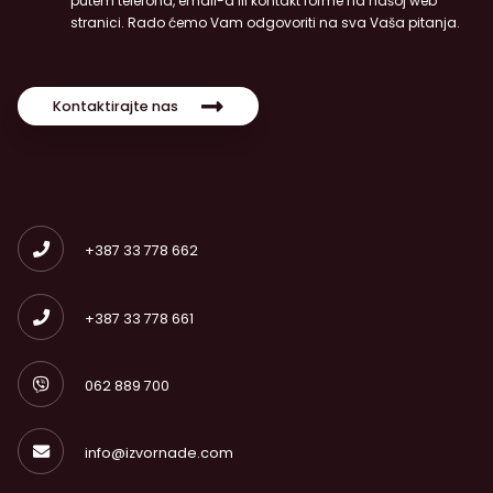
putem telefona, email-a ili kontakt forme na našoj web
stranici. Rado ćemo Vam odgovoriti na sva Vaša pitanja.
Kontaktirajte nas
+387 33 778 662
+387 33 778 661
062 889 700
info@izvornade.com