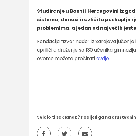
Studiranje u Bosni i Hercegovini iz g
sistema, donosi i različita poskupljenj
problemima, a jedan od najvećih jeste 
Fondacija “Izvor nade” iz Sarajeva jučer j
upriličila druženje sa 130 učenika gimnazij
ovome možete pročitati
ovdje
.
Svidio ti se članak? Podijeli ga na društve