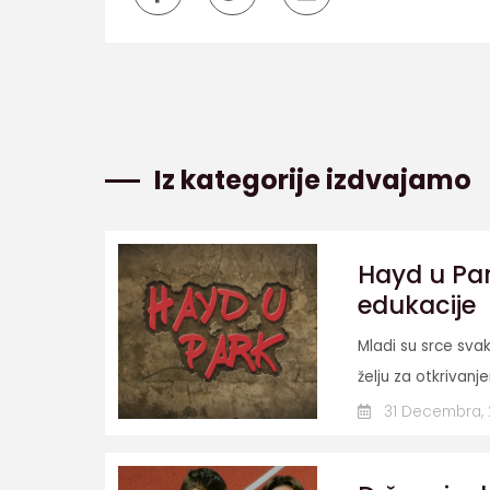
Iz kategorije izdvajamo
Hayd u Par
edukacije
Mladi su srce svak
želju za otkrivanj
31 Decembra,