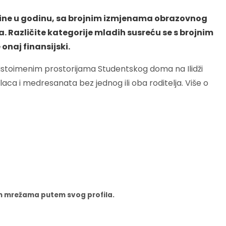
odine u godinu, sa brojnim izmjenama obrazovnog
a. Različite kategorije mladih susreću se s brojnim
onaj finansijski.
e istoimenim prostorijama Studentskog doma na Ilidži
alaca i medresanata bez jednog ili oba roditelja. Više o
nim mrežama putem svog profila.