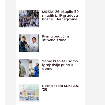
MREŽA ’26 okupila 50
mladih iz 19 gradova
Bosne i Hercegovine
Pisma budućim
stipendistima
Samo krenite i samo
igraj: dvije priče iz
doma
Ljetna škola M.R.E.Ž.A.
'26