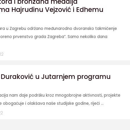
kord i bronzana medalja
ima Hajrudinu Vejzović i Edhemu
uara u Zagrebu održano međunarodno dvoransko takmičenje
oreno prvenstvo grada Zagreba”. Samo nekoliko dana
22
uraković u Jutarnjem programu
acija nam daje podršku kroz mnogobrojne aktivnosti, projekte
 obogaćuje i olakšava naše studijske godine, riječi ...
22