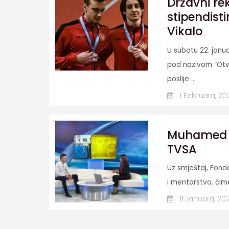
Državni re
stipendist
Vikalo
U subotu 22. jan
pod nazivom “Otv
poslije ...
1 Februara, 20
Muhamed D
TVSA
Uz smještaj, Fond
i mentorstvo, čime
11 Januara, 20