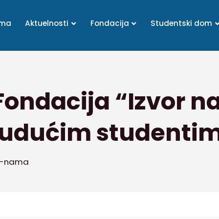
ama
Aktuelnosti
Fondacija
Studentski dom
ondacija “Izvor na
udućim studenti
o-nama