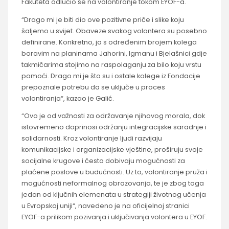
Fakuteta odlučio se na volontiranje tokom EYOF-a.
“Drago mi je biti dio ove pozitivne priče i slike koju
šaljemo u svijet. Obaveze svakog volontera su posebno
definirane. Konkretno, ja s određenim brojem kolega
boravim na planinama Jahorini, Igmanu i Bjelašnici gdje
takmičarima stojimo na raspolaganju za bilo koju vrstu
pomoći. Drago mi je što su i ostale kolege iz Fondacije
prepoznale potrebu da se uključe u proces
volontiranja“, kazao je Galić.
“Ovo je od važnosti za održavanje njihovog morala, dok
istovremeno doprinosi održanju integracijske saradnje i
solidarnosti. Kroz volontiranje ljudi razvijaju
komunikacijske i organizacijske vještine, proširuju svoje
socijalne krugove i često dobivaju mogućnosti za
plaćene poslove u budućnosti. Uz to, volontiranje pruža i
mogućnosti neformalnog obrazovanja, te je zbog toga
jedan od ključnih elemenata u strategiji životnog učenja
u Evropskoj uniji“, navedeno je na oficijelnoj stranici
EYOF-a prilikom pozivanja i uključivanja volontera u EYOF.