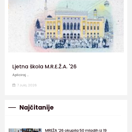
Ljetna škola M.R.E.Ž.A. '26
Apliciraj ...
7 Jula, 2026
Najčitanije
MREŽA ’26 okupila 50 mladih iz 19