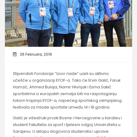
26 Februara, 2019
Stipendisti Fondacije “Izvor nade“ uzeli su aktivno
učešće u organizaciji EYOF-a. Tako će Ervin Galić, Faruk
Hamzić, Ahmed Bulaja, Namir Hlivnjak i Esma Sakić
sportistima iz europskih zemalja biti na raspolaganju
tokom trajanja EYOF-a, najvećeg sportskog olimpijskog
festivala za mlade sportiste između 14 i 18 godina.
Galić je višestruki prvak Bosne i Hercegovine u karateu i
student Fakulteta za sport i tjelesni odgoj Univerziteta u
Sarajevu. U sklopu dogovora studenata i uprave