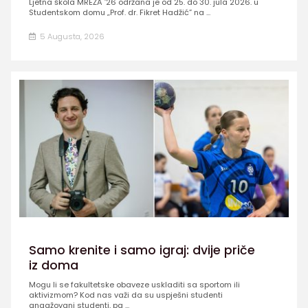
Ljetna škola MREŽA ’26 održana je od 25. do 30. jula 2026. u
Studentskom domu „Prof. dr. Fikret Hadžić” na ...
5 Augusta, 2026
Samo krenite i samo igraj: dvije priče
iz doma
Mogu li se fakultetske obaveze uskladiti sa sportom ili
aktivizmom? Kod nas važi da su uspješni studenti
angažovani studenti, pa ...