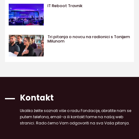
IT Reboot Travnik
Tri pitanja o novcu na radionici s Tonijem
Milunom
Kontakt
Ukoliko želite saznati više o radu Fondacije, obratite nam se
putem telefona, email-a ili kontakt forme na našoj web
stranici. Rado ćemo Vam odgovoriti na sva Vaša pitanja.