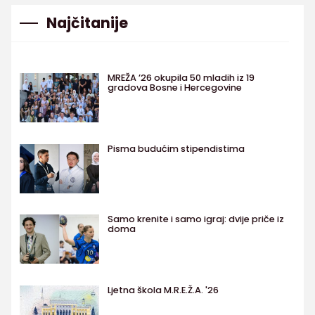
Najčitanije
MREŽA ’26 okupila 50 mladih iz 19
gradova Bosne i Hercegovine
Pisma budućim stipendistima
Samo krenite i samo igraj: dvije priče iz
doma
Ljetna škola M.R.E.Ž.A. '26