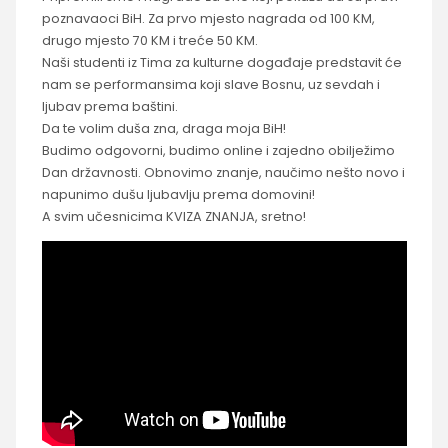
poznavaoci BiH. Za prvo mjesto nagrada od 100 KM,
drugo mjesto 70 KM i treće 50 KM.
Naši studenti iz Tima za kulturne događaje predstavit će
nam se performansima koji slave Bosnu, uz sevdah i
ljubav prema baštini.
Da te volim duša zna, draga moja BiH!
Budimo odgovorni, budimo online i zajedno obilježimo
Dan državnosti. Obnovimo znanje, naučimo nešto novo i
napunimo dušu ljubavlju prema domovini!
A svim učesnicima KVIZA ZNANJA, sretno!