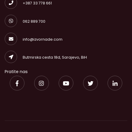
+387 33 778 661
062 889 700
info@izvornade.com
Butmirska cesta 18d, Sarajevo, BiH
Pratite nas