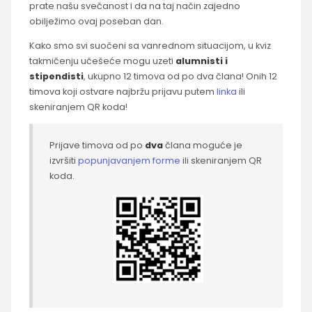
prate našu svečanost i da na taj način zajedno
obilježimo ovaj poseban dan.
Kako smo svi suočeni sa vanrednom situacijom, u kviz
takmičenju učešeće mogu uzeti
alumnisti i
stipendisti
, ukupno 12 timova od po dva člana! Onih 12
timova koji ostvare najbržu prijavu putem
linka
ili
skeniranjem QR koda!
Prijave timova od po
dva
člana moguće je
izvršiti
popunjavanjem forme
ili skeniranjem QR
koda.