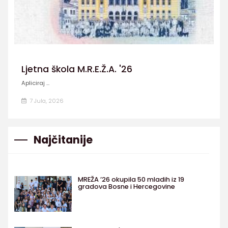
Ljetna škola M.R.E.Ž.A. '26
Apliciraj ...
7 Jula, 2026
Najčitanije
MREŽA ’26 okupila 50 mladih iz 19
gradova Bosne i Hercegovine