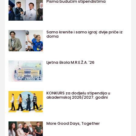
Pisma budućim stipendistima
Samo krenite i samo igraj: dvije priče iz
doma
Ljetna škola M.R.E.Ž.A. '26
KONKURS za dodjelu stipendija u
akademskoj 2026/2027. godini
More Good Days, Together